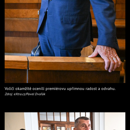
Voliči okamžitě ocenili premiérovu upřímnou radost a odvahu.
Zdroj: eXtra.cz/Pavel Dvořák