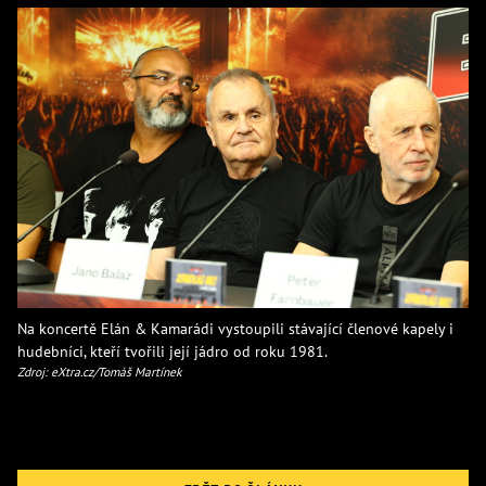
Na koncertě Elán & Kamarádi vystoupili stávající členové kapely i
hudebníci, kteří tvořili její jádro od roku 1981.
Zdroj: eXtra.cz/Tomáš Martínek