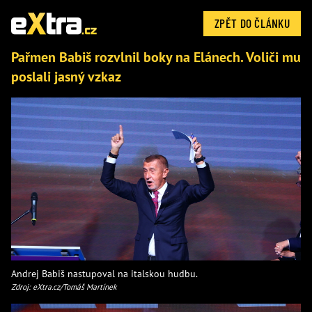
ZPĚT DO ČLÁNKU
Pařmen Babiš rozvlnil boky na Elánech. Voliči mu
poslali jasný vzkaz
Andrej Babiš nastupoval na italskou hudbu.
Zdroj: eXtra.cz/Tomáš Martínek