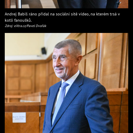
Andrej Babiš ráno přidal na sociální sítě video, na kterém trsá v
kotli fanoušků.
Zdroj: eXtra.cz/Pavel Dvořák