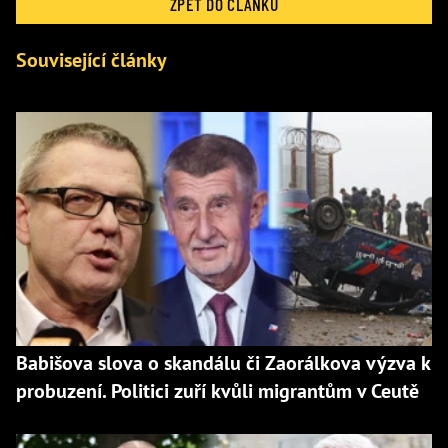
ZPĚT DO ČLÁNKU
Související články
Babišova slova o skandálu či Zaorálkova výzva k
probuzení. Politici zuří kvůli migrantům v Ceutě