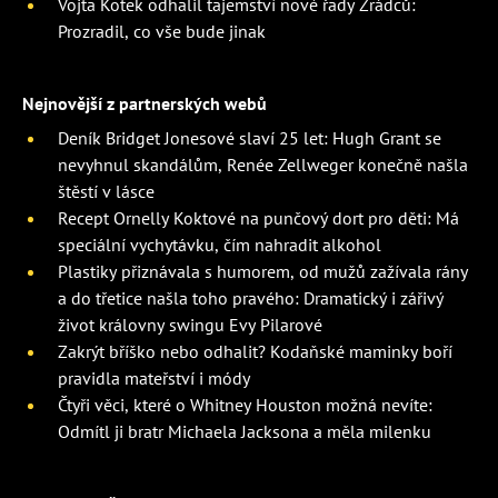
Vojta Kotek odhalil tajemství nové řady Zrádců:
Prozradil, co vše bude jinak
Nejnovější z partnerských webů
Deník Bridget Jonesové slaví 25 let: Hugh Grant se
nevyhnul skandálům, Renée Zellweger konečně našla
štěstí v lásce
Recept Ornelly Koktové na punčový dort pro děti: Má
speciální vychytávku, čím nahradit alkohol
Plastiky přiznávala s humorem, od mužů zažívala rány
a do třetice našla toho pravého: Dramatický i zářivý
život královny swingu Evy Pilarové
Zakrýt bříško nebo odhalit? Kodaňské maminky boří
pravidla mateřství i módy
Čtyři věci, které o Whitney Houston možná nevíte:
Odmítl ji bratr Michaela Jacksona a měla milenku