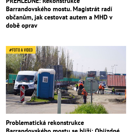
PŘEHLEDNĚ: Rekonstrukce
Barrandovského mostu. Magistrát radí
občanům, jak cestovat autem a MHD v
době oprav
FOTO A VIDEO
Problematická rekonstrukce
Barrandovského mostu se blíží: Objízdné