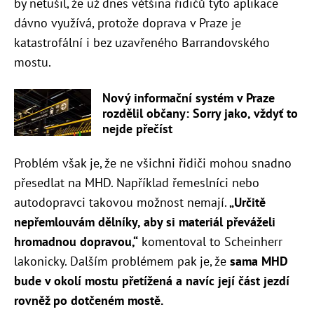
by netušil, že už dnes většina řidičů tyto aplikace
dávno využívá, protože doprava v Praze je
katastrofální i bez uzavřeného Barrandovského
mostu.
Nový informační systém v Praze
rozdělil občany: Sorry jako, vždyť to
nejde přečíst
Problém však je, že ne všichni řidiči mohou snadno
přesedlat na MHD. Například řemeslníci nebo
autodopravci takovou možnost nemají.
„
Určitě
nepřemlouvám dělníky, aby si materiál převáželi
hromadnou dopravou,“
komentoval to Scheinherr
lakonicky. Dalším problémem pak je, že
sama MHD
bude v okolí mostu přetížená a navíc její část jezdí
rovněž po dotčeném mostě.