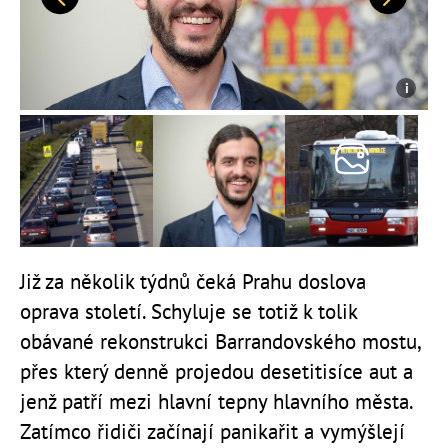
Předchozí
Další
Již za několik týdnů čeká Prahu doslova
oprava století. Schyluje se totiž k tolik
obávané rekonstrukci Barrandovského mostu,
přes který denně projedou desetitisíce aut a
jenž patří mezi hlavní tepny hlavního města.
Zatímco řidiči začínají panikařit a vymýšlejí