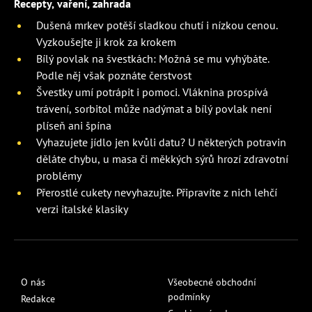
Recepty, vaření, zahrada
Dušená mrkev potěší sladkou chutí i nízkou cenou.
Vyzkoušejte ji krok za krokem
Bílý povlak na švestkách: Možná se mu vyhýbáte.
Podle něj však poznáte čerstvost
Švestky umí potrápit i pomoci. Vláknina prospívá
trávení, sorbitol může nadýmat a bílý povlak není
plíseň ani špína
Vyhazujete jídlo jen kvůli datu? U některých potravin
děláte chybu, u masa či měkkých sýrů hrozí zdravotní
problémy
Přerostlé cukety nevyhazujte. Připravíte z nich lehčí
verzi italské klasiky
O nás
Všeobecné obchodní
podmínky
Redakce