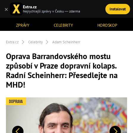
Extra.cz
×
Instalovat
TÉMATA
Nejrychlejší zprávy v Česku — zdarma
ZPRÁVY
CELEBRITY
HOROSKOP
Extra.cz
Celebrity
Adam Scheinherr
Oprava Barrandovského mostu
způsobí v Praze dopravní kolaps.
Radní Scheinherr: Přesedlejte na
MHD!
DOPRAVA