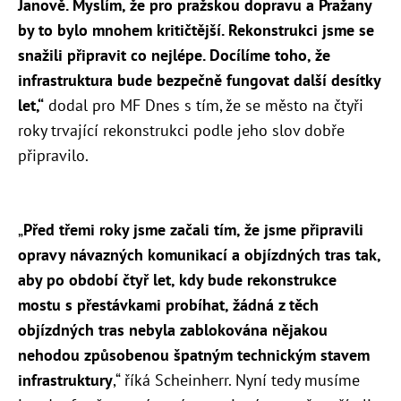
Janově. Myslím, že pro pražskou dopravu a Pražany
by to bylo mnohem kritičtější. Rekonstrukci jsme se
snažili připravit co nejlépe. Docílíme toho, že
infrastruktura bude bezpečně fungovat další desítky
let,“
dodal pro MF Dnes s tím, že se město na čtyři
roky trvající rekonstrukci podle jeho slov dobře
připravilo.
„
Před třemi roky jsme začali tím, že jsme připravili
opravy návazných komunikací a objízdných tras tak,
aby po období čtyř let, kdy bude rekonstrukce
mostu s přestávkami probíhat, žádná z těch
objízdných tras nebyla zablokována nějakou
nehodou způsobenou špatným technickým stavem
infrastruktury
,“ říká Scheinherr. Nyní tedy musíme