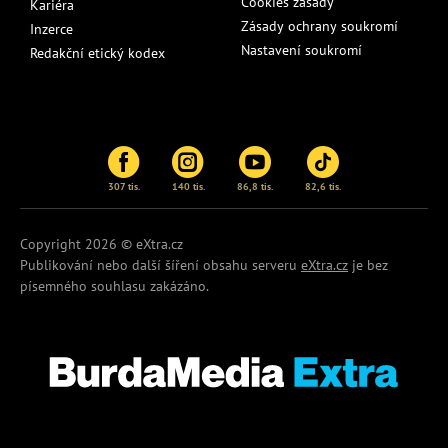
Cookies zásady
Kariéra
Zásady ochrany soukromí
Inzerce
Nastavení soukromí
Redakční etický kodex
307 tis.
140 tis.
86,8 tis.
82,6 tis.
Copyright 2026 © eXtra.cz
Publikování nebo další šíření obsahu serveru
eXtra.cz
je bez
písemného souhlasu zakázáno.