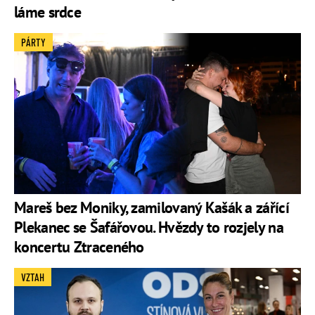
láme srdce
PÁRTY
Mareš bez Moniky, zamilovaný Kašák a zářící
Plekanec se Šafářovou. Hvězdy to rozjely na
koncertu Ztraceného
VZTAH