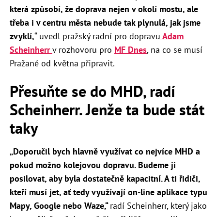
která způsobí, že doprava nejen v okolí mostu, ale
třeba i v centru města nebude tak plynulá, jak jsme
zvyklí,
“ uvedl pražský radní pro dopravu
Adam
Scheinherr
v rozhovoru pro
MF Dnes
, na co se musí
Pražané od května připravit.
Přesuňte se do MHD, radí
Scheinherr. Jenže ta bude stát
taky
„Doporučil bych hlavně využívat co nejvíce MHD a
pokud možno kolejovou dopravu. Budeme ji
posilovat, aby byla dostatečně kapacitní. A ti řidiči,
kteří musí jet, ať tedy využívají on-line aplikace typu
Mapy, Google nebo Waze,“
radí Scheinherr, který jako