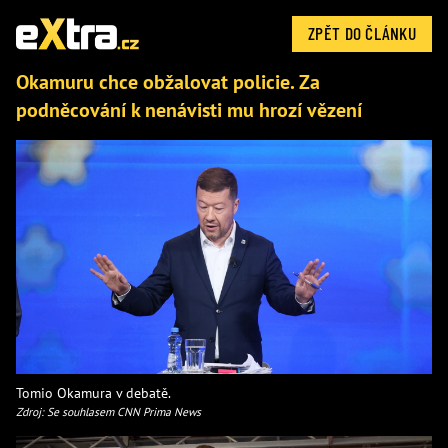
ZPĚT DO ČLÁNKU
Okamuru chce obžalovat policie. Za
podněcování k nenávisti mu hrozí vězení
Tomio Okamura v debatě.
Zdroj: Se souhlasem CNN Prima News