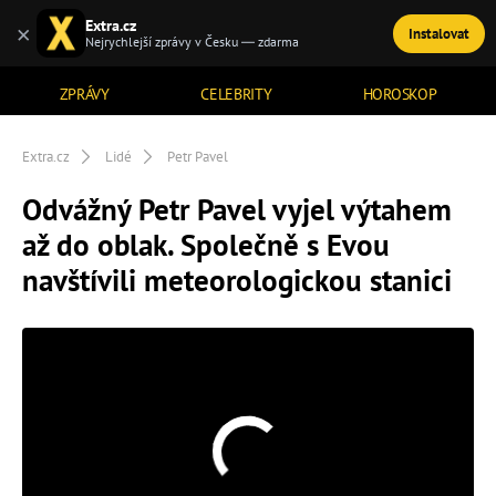
Extra.cz
×
Instalovat
TÉMATA
Nejrychlejší zprávy v Česku — zdarma
ZPRÁVY
CELEBRITY
HOROSKOP
Extra.cz
Lidé
Petr Pavel
Odvážný Petr Pavel vyjel výtahem
až do oblak. Společně s Evou
navštívili meteorologickou stanici