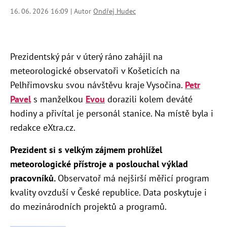
16. 06. 2026 16:09 | Autor
Ondřej Hudec
Prezidentský pár v úterý ráno zahájil na
meteorologické observatoři v Košeticích na
Pelhřimovsku svou návštěvu kraje Vysočina.
Petr
Pavel
s manželkou
Evou
dorazili kolem deváté
hodiny a přivítal je personál stanice. Na místě byla i
redakce eXtra.cz.
Prezident si s velkým zájmem prohlížel
meteorologické přístroje a poslouchal výklad
pracovníků.
Observatoř má nejširší měřicí program
kvality ovzduší v České republice. Data poskytuje i
do mezinárodních projektů a programů.