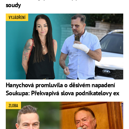
soudy
VYJÁDŘENÍ
Hanychová promluvila o děsivém napadení
Soukupa: Překvapivá slova podnikatelovy ex
ZLOBA