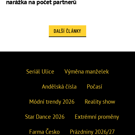
narážka na počet partnerů
DALŠÍ ČLÁNKY
Seriál Ulice
Výměna manželek
Andělská čísla
Počasí
Módní trendy 2026
Reality show
Star Dance 2026
Extrémní proměny
Farma Česko
Prázdniny 2026/27