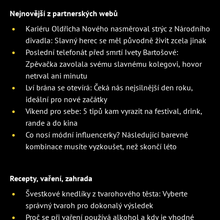
Nejnovější z partnerských webů
Kariéru Oldřicha Nového nasměroval strýc z Národního
divadla: Slavný herec se měl původně živit zcela jinak
Poslední telefonát před smrtí Ivety Bartošové:
Zpěvačka zavolala svému slavnému kolegovi, hovor
netrval ani minutu
Lví brána se otevírá: Čeká nás nejsilnější den roku,
ideální pro nové začátky
Víkend pro sebe: 5 tipů kam vyrazit na festival, drink,
rande a do kina
Co nosí módní influencerky? Následující barevné
kombinace musíte vyzkoušet, než skončí léto
Recepty, vaření, zahrada
Švestkové knedlíky z tvarohového těsta: Vyberte
správný tvaroh pro dokonalý výsledek
Proč se při vaření používá alkohol a kdy je vhodné