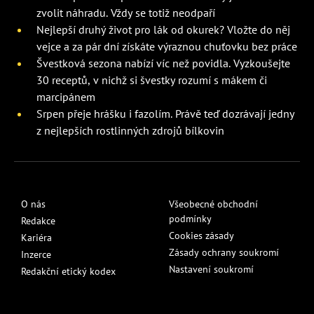
zvolit náhradu. Vždy se totiž neodpaří
Nejlepší druhý život pro lák od okurek? Vložte do něj
vejce a za pár dní získáte výraznou chuťovku bez práce
Švestková sezona nabízí víc než povidla. Vyzkoušejte
30 receptů, v nichž si švestky rozumí s mákem či
marcipánem
Srpen přeje hrášku i fazolím. Právě teď dozrávají jedny
z nejlepších rostlinných zdrojů bílkovin
O nás
Všeobecné obchodní
podmínky
Redakce
Cookies zásady
Kariéra
Zásady ochrany soukromí
Inzerce
Nastavení soukromí
Redakční etický kodex