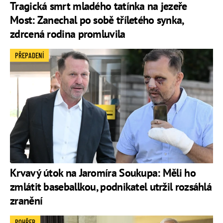
Tragická smrt mladého tatínka na jezeře
Most: Zanechal po sobě tříletého synka,
zdrcená rodina promluvila
PŘEPADENÍ
Krvavý útok na Jaromíra Soukupa: Měli ho
zmlátit baseballkou, podnikatel utržil rozsáhlá
zranění
POHŘEB