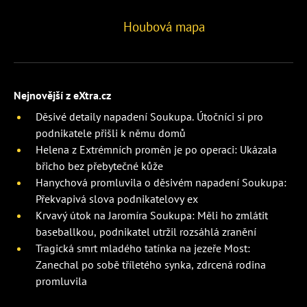
Houbová mapa
Nejnovější z eXtra.cz
Děsivé detaily napadení Soukupa. Útočníci si pro
podnikatele přišli k němu domů
Helena z Extrémních proměn je po operaci: Ukázala
břicho bez přebytečné kůže
Hanychová promluvila o děsivém napadení Soukupa:
Překvapivá slova podnikatelovy ex
Krvavý útok na Jaromíra Soukupa: Měli ho zmlátit
baseballkou, podnikatel utržil rozsáhlá zranění
Tragická smrt mladého tatínka na jezeře Most:
Zanechal po sobě tříletého synka, zdrcená rodina
promluvila