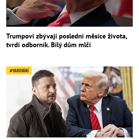
Trumpovi zbývají poslední měsíce života,
tvrdí odborník. Bílý dům mlčí
VAROVÁNÍ