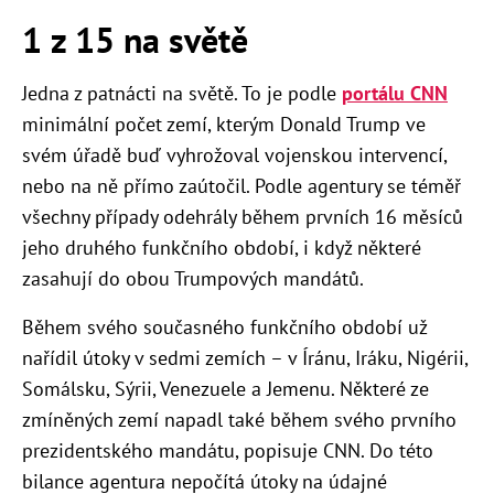
1 z 15 na světě
Jedna z patnácti na světě. To je podle
portálu CNN
minimální počet zemí, kterým Donald Trump ve
svém úřadě buď vyhrožoval vojenskou intervencí,
nebo na ně přímo zaútočil. Podle agentury se t
éměř
všechny případy odehrály během prvních 16 měsíců
jeho druhého funkčního období, i když některé
zasahují do obou Trumpových mandátů.
Během svého současného funkčního období už
nařídil útoky v sedmi zemích – v Íránu, Iráku, Nigérii,
Somálsku, Sýrii, Venezuele a Jemenu. Některé ze
zmíněných zemí napadl také během svého prvního
prezidentského mandátu, popisuje CNN. Do této
bilance agentura nepočítá útoky na údajné