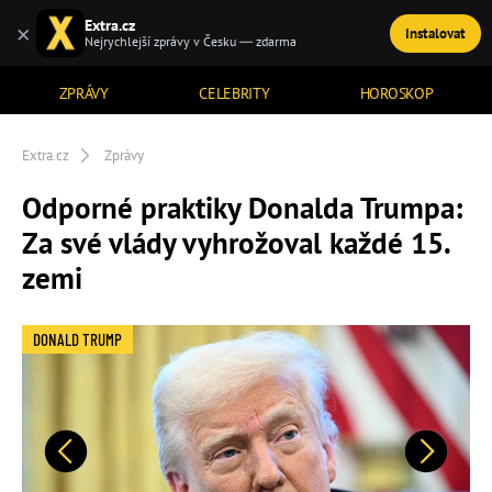
Extra.cz
×
Instalovat
TÉMATA
Nejrychlejší zprávy v Česku — zdarma
ZPRÁVY
CELEBRITY
HOROSKOP
Extra.cz
Zprávy
Odporné praktiky Donalda Trumpa:
Za své vlády vyhrožoval každé 15.
zemi
DONALD TRUMP
Předchozí
Další