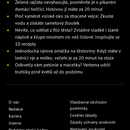
Zelená rajčata nevyhazujte, proměníte je v pikantní
domácí hořčici. Hotovou ji máte za 20 minut
Proč vyměnit volské oko za ztracené vejce: Zkuste
vodu a získáte sametový žloutek
Nevíte, co udělat z filo těsta? Zvládne sladké i slané
náplně a křupe mnohem víc než listové. Inspirujte se
10 recepty
Jednoduchá sýrová omáčka na těstoviny: Když máte v
lednici sýr a mléko, večeře je za 20 minut na stole
Odkvetly vám petúnie a macešky? Verbena udrží
truhlíky plné květů až do podzimu
O nás
Všeobecné obchodní
podmínky
Redakce
Cookies zásady
Kariéra
Zásady ochrany soukromí
Inzerce
Nastavení soukromí
Redakční etický kodex