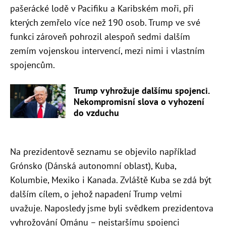
pašerácké lodě v Pacifiku a Karibském moři, při
kterých zemřelo více než 190 osob.
Trump ve své
funkci zároveň pohrozil alespoň sedmi dalším
zemím vojenskou intervencí, mezi nimi i vlastním
spojencům.
Trump vyhrožuje dalšímu spojenci.
Nekompromisní slova o vyhození
do vzduchu
Na prezidentově seznamu se objevilo například
Grónsko (Dánská autonomní oblast), Kuba,
Kolumbie, Mexiko i Kanada. Zvláště Kuba se zdá být
dalším cílem, o jehož napadení Trump velmi
uvažuje. Naposledy jsme byli svědkem prezidentova
vyhrožování Ománu – nejstaršímu spojenci