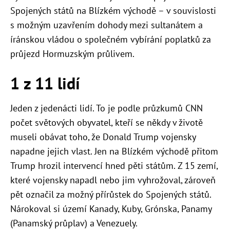
Spojených států na Blízkém východě – v souvislosti
s možným uzavřením dohody mezi sultanátem a
íránskou vládou o společném vybírání poplatků za
průjezd Hormuzským průlivem.
1 z 11 lidí
Jeden z jedenácti lidí. To je podle průzkumů CNN
počet světových obyvatel, kteří se někdy v životě
museli obávat toho, že Donald Trump vojensky
napadne jejich vlast. Jen na Blízkém východě přitom
Trump hrozil intervencí hned pěti státům. Z 15 zemí,
které vojensky napadl nebo jim vyhrožoval, zároveň
pět označil za možný přírůstek do Spojených států.
Nárokoval si území Kanady, Kuby, Grónska, Panamy
(Panamský průplav) a Venezuely.