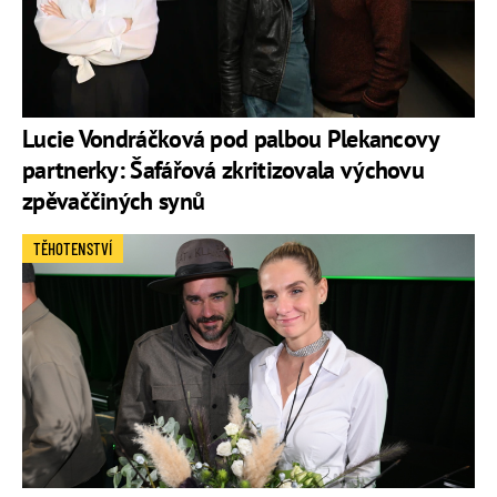
Lucie Vondráčková pod palbou Plekancovy
partnerky: Šafářová zkritizovala výchovu
zpěvaččiných synů
TĚHOTENSTVÍ