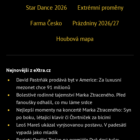
Star Dance 2026
Extrémní proměny
Farma Česko
Prázdniny 2026/27
Houbová mapa
Nejnovější z eXtra.cz
David Pastrňák prodává byt v Americe: Za luxusní
mezonet chce 91 milionů
Bolestivé rodinné tajemství Marka Ztraceného. Před
fanoušky odhalil, co mu láme srdce
Nejlepší momenty na koncertě Marka Ztraceného: Syn
po boku, létající klavír či Čtvrtníček za bicími
Leoš Mareš ukázal vyrýsovanou postavu. V padesáti
vypadá jako mladík
Rozjetý Ondřej Trojan na premiéře Dvě deci tuše: