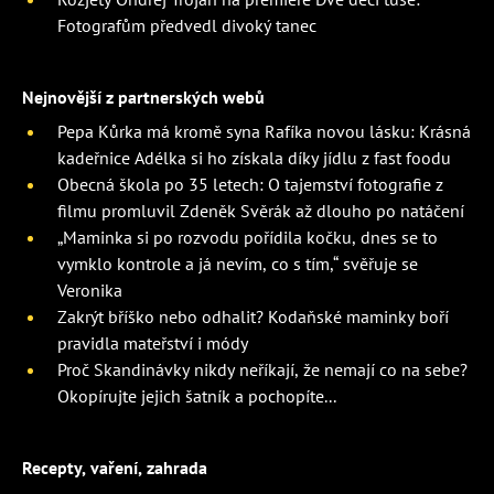
Fotografům předvedl divoký tanec
Nejnovější z partnerských webů
Pepa Kůrka má kromě syna Rafíka novou lásku: Krásná
kadeřnice Adélka si ho získala díky jídlu z fast foodu
Obecná škola po 35 letech: O tajemství fotografie z
filmu promluvil Zdeněk Svěrák až dlouho po natáčení
„Maminka si po rozvodu pořídila kočku, dnes se to
vymklo kontrole a já nevím, co s tím,“ svěřuje se
Veronika
Zakrýt bříško nebo odhalit? Kodaňské maminky boří
pravidla mateřství i módy
Proč Skandinávky nikdy neříkají, že nemají co na sebe?
Okopírujte jejich šatník a pochopíte...
Recepty, vaření, zahrada