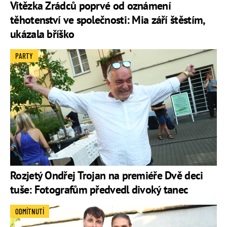
Vítězka Zrádců poprvé od oznámení
těhotenství ve společnosti: Mia září štěstím,
ukázala bříško
PARTY
Rozjetý Ondřej Trojan na premiéře Dvě deci
tuše: Fotografům předvedl divoký tanec
ODMÍTNUTÍ