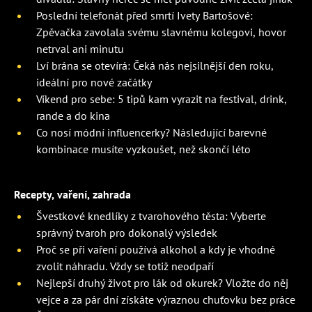
Poslední telefonát před smrtí Ivety Bartošové:
Zpěvačka zavolala svému slavnému kolegovi, hovor
netrval ani minutu
Lví brána se otevírá: Čeká nás nejsilnější den roku,
ideální pro nové začátky
Víkend pro sebe: 5 tipů kam vyrazit na festival, drink,
rande a do kina
Co nosí módní influencerky? Následující barevné
kombinace musíte vyzkoušet, než skončí léto
Recepty, vaření, zahrada
Švestkové knedlíky z tvarohového těsta: Vyberte
správný tvaroh pro dokonalý výsledek
Proč se při vaření používá alkohol a kdy je vhodné
zvolit náhradu. Vždy se totiž neodpaří
Nejlepší druhý život pro lák od okurek? Vložte do něj
vejce a za pár dní získáte výraznou chuťovku bez práce