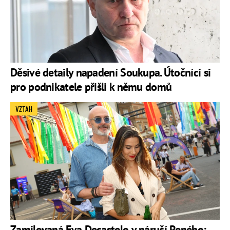
Děsivé detaily napadení Soukupa. Útočníci si
pro podnikatele přišli k němu domů
VZTAH
Zamilovaná Eva Decastelo v náručí Reného: