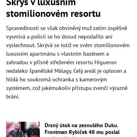
Skrýš v luxusním
stomilionovém resortu
Spravedlnosti se však obviněný muž zatím úspěšně
vysmívá a policii se ho dosud nepodařilo ani
vyslechnout. Skrývá se totiž ve svém stomilionovém
luxusním apartmánu s vlastním bazénem a
zahradou v přísně střeženém resortu Higueron
nedaleko španělské Málagy. Celý areál je oplocen a
hlídá ho soukromá ochranka s kamerovým
systémem, což jakémukoliv přístupu zvenčí výrazně
brání.
Drsný útok na zesnulého Duku.
Frontman Rybiček 48 mu poslal