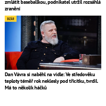
zmlátit baseballkou, podnikatel utržil rozsáhlá
zranění
BIZÁR
Dan Vávra si naběhl na vidle: Ve středověku
teploty téměř rok neklesly pod třicítku, tvrdil.
Má to několik háčků