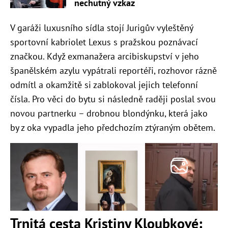
nechutný vzkaz
V garáži luxusního sídla stojí Jurigův vyleštěný
sportovní kabriolet Lexus s pražskou poznávací
značkou. Když exmanažera arcibiskupství v jeho
španělském azylu vypátrali reportéři, rozhovor rázně
odmítl a okamžitě si zablokoval jejich telefonní
čísla. Pro věci do bytu si následně raději poslal svou
novou partnerku – drobnou blondýnku, která jako
by z oka vypadla jeho předchozím ztýraným obětem.
Trnitá cesta Kristiny Kloubkové: