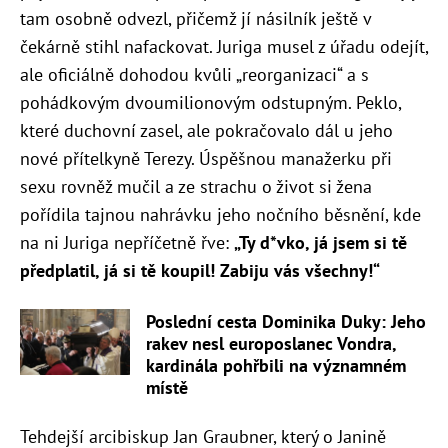
tam osobně odvezl, přičemž jí násilník ještě v
čekárně stihl nafackovat. Juriga musel z úřadu odejít,
ale oficiálně dohodou kvůli „reorganizaci“ a s
pohádkovým dvoumilionovým odstupným. Peklo,
které duchovní zasel, ale pokračovalo dál u jeho
nové přítelkyně Terezy. Úspěšnou manažerku při
sexu rovněž mučil a ze strachu o život si žena
pořídila tajnou nahrávku jeho nočního běsnění, kde
na ni Juriga nepříčetně řve:
„Ty d*vko, já jsem si tě
předplatil, já si tě koupil! Zabiju vás všechny!“
Poslední cesta Dominika Duky: Jeho
rakev nesl europoslanec Vondra,
kardinála pohřbili na významném
místě
Tehdejší arcibiskup Jan Graubner, který o Janině