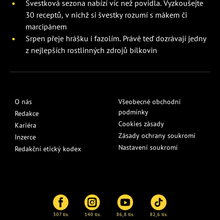
Švestková sezona nabízí víc než povidla. Vyzkoušejte
30 receptů, v nichž si švestky rozumí s mákem či
marcipánem
Srpen přeje hrášku i fazolím. Právě teď dozrávají jedny
z nejlepších rostlinných zdrojů bílkovin
O nás
Všeobecné obchodní
podmínky
Redakce
Cookies zásady
Kariéra
Zásady ochrany soukromí
Inzerce
Nastavení soukromí
Redakční etický kodex
307 tis.
140 tis.
86,8 tis.
82,6 tis.