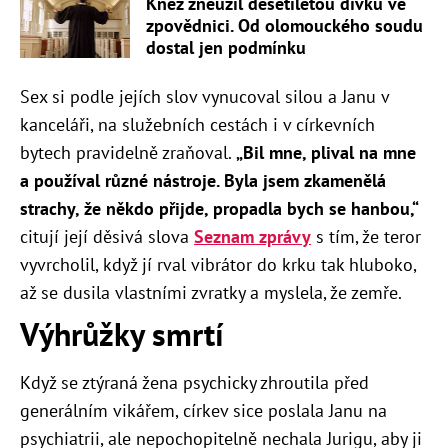
Kněz zneužil desetiletou dívku ve
zpovědnici. Od olomouckého soudu
dostal jen podmínku
Sex si podle jejích slov vynucoval silou a Janu v
kanceláři, na služebních cestách i v církevních
bytech pravidelně zraňoval.
„Bil mne, plival na mne
a používal různé nástroje. Byla jsem zkamenělá
strachy, že někdo přijde, propadla bych se hanbou,“
citují její děsivá slova
Seznam zprávy
s tím, že teror
vyvrcholil, když jí rval vibrátor do krku tak hluboko,
až se dusila vlastními zvratky a myslela, že zemře.
Výhrůžky smrtí
Když se ztýraná žena psychicky zhroutila před
generálním vikářem, církev sice poslala Janu na
psychiatrii, ale nepochopitelně nechala Jurigu, aby ji