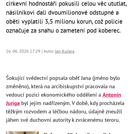
církevní hodnostáři pokusili celou věc ututlat,
násilníkovi dali dvoumilionové odstupné a
oběti vyplatili 3,5 milionu korun, což policie
označuje za snahu o zametení pod koberec.
16. 06. 2026 17:29 | Autor
Jan Kučera
Šokující svědectví popsala oběť Jana (jméno bylo
změněno), která na arcibiskupství pracovala na
vedoucí pozici ekonomického oddělení a
Antonín
Juriga
byl jejím nadřízeným. V době, kdy procházela
těžkým rozvodem a léčbou nádoru, údajně zneužil
jáhen své duchovní autority k zvrácenému teroru.