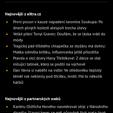
Nejnovější z eXtra.cz
První posun v kauze napadení Jaromíra Soukupa: Po
dnech plných bolesti alespoň trocha úlevy
Velké přání Tonyi Graves: Doufám, že se láska vrátí do
módy
Tragický pád tříletého chlapečka ze stožáru má dohru:
Matka odmítla kritiku, influencerka ještě přiostřila
Pravda o otci dcery Hany Třeštíkové: Z dárce se stal
milující tatínek, který se podílí na výchově
Dan Vávra si naběhl na vidle: Ve středověku teploty
téměř rok neklesly pod třicítku, tvrdil. Má to několik
háčků
Nejnovější z partnerských webů
Kariéru Oldřicha Nového nasměroval strýc z Národního
divadla: Slavný herec se měl původně živit zcela jinak