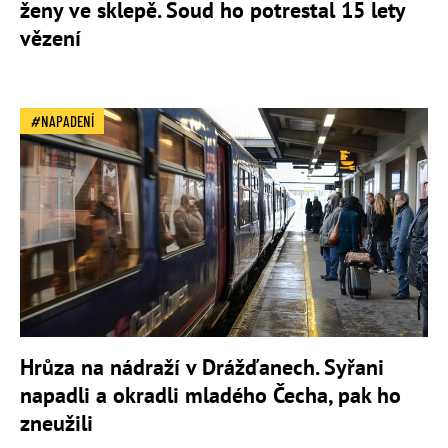
ženy ve sklepě. Soud ho potrestal 15 lety
vězení
NAPADENÍ
Hrůza na nádraží v Drážďanech. Syřani
napadli a okradli mladého Čecha, pak ho
zneužili