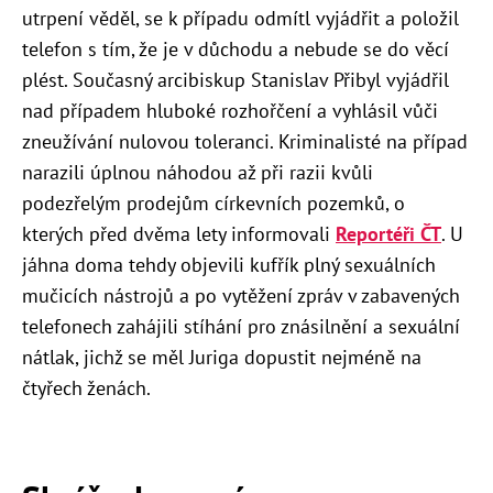
utrpení věděl, se k případu odmítl vyjádřit a položil
telefon s tím, že je v důchodu a nebude se do věcí
plést. Současný arcibiskup Stanislav Přibyl vyjádřil
nad případem hluboké rozhořčení a vyhlásil vůči
zneužívání nulovou toleranci. Kriminalisté na případ
narazili úplnou náhodou až při razii kvůli
podezřelým prodejům církevních pozemků, o
kterých před dvěma lety informovali
Reportéři ČT
. U
jáhna doma tehdy objevili kufřík plný sexuálních
mučicích nástrojů a po vytěžení zpráv v zabavených
telefonech zahájili stíhání pro znásilnění a sexuální
nátlak, jichž se měl Juriga dopustit nejméně na
čtyřech ženách.