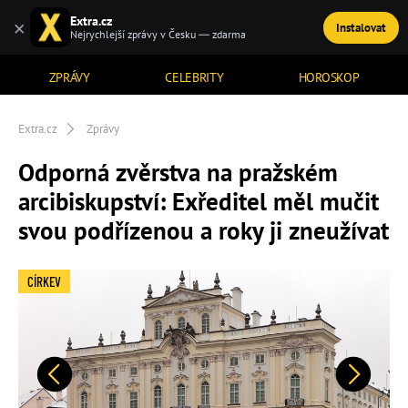
Extra.cz
×
Instalovat
TÉMATA
Nejrychlejší zprávy v Česku — zdarma
ZPRÁVY
CELEBRITY
HOROSKOP
Extra.cz
Zprávy
Odporná zvěrstva na pražském
arcibiskupství: Exředitel měl mučit
svou podřízenou a roky ji zneužívat
CÍRKEV
Předchozí
Další