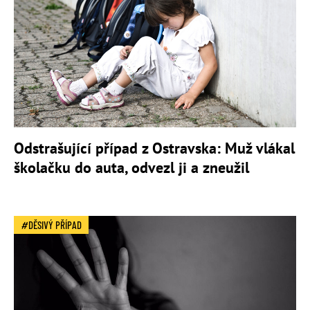
Odstrašující případ z Ostravska: Muž vlákal
školačku do auta, odvezl ji a zneužil
DĚSIVÝ PŘÍPAD