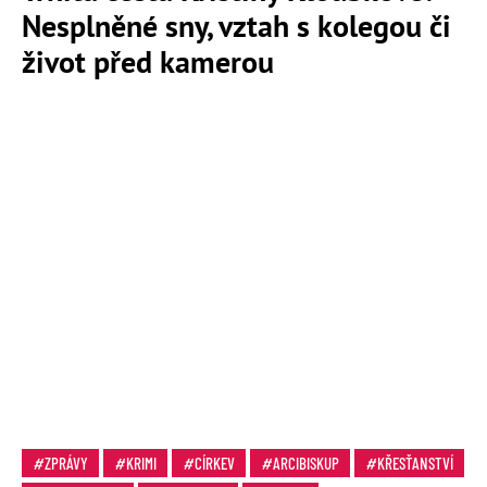
Nesplněné sny, vztah s kolegou či
život před kamerou
ZPRÁVY
KRIMI
CÍRKEV
ARCIBISKUP
KŘESŤANSTVÍ