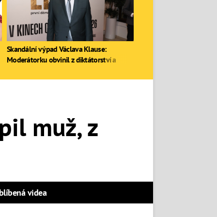
Skandální výpad Václava Klause:
Moderátorku obvinil z diktátorství a
zastal se Ruska
pil muž, z
blíbená videa