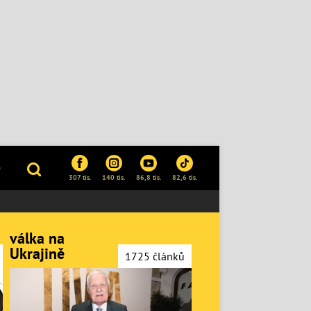
P
307 tis.
140 tis.
86,8 tis.
82,6 tis.
válka na
Ukrajině
1725 článků