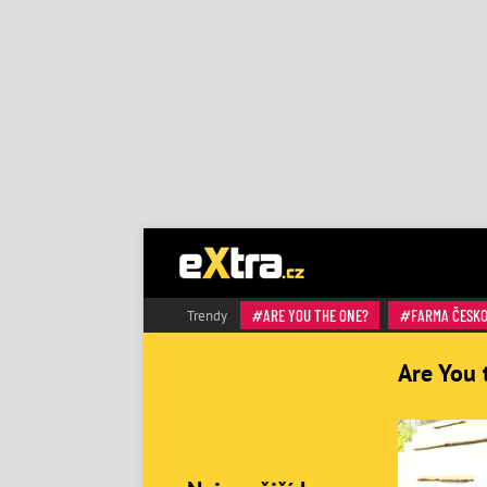
ARE YOU THE ONE?
FARMA ČESK
Trendy
Are You 