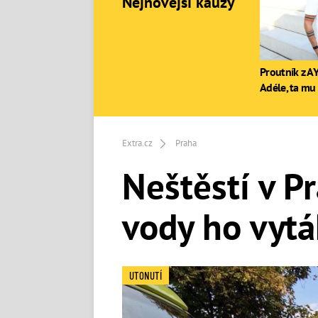
Nejnovější kauzy
Proutník z AY
Adéle, ta mu 
Extra.cz
Praha
Neštěstí v Pr
vody ho vytáh
UTONUTÍ