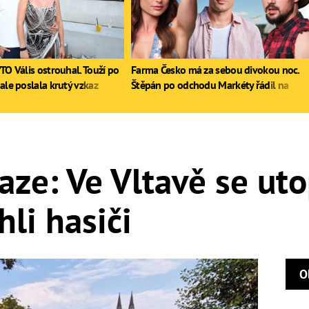
TO Vális ostrouhal. Touží po
Farma Česko má za sebou divokou noc.
ale poslala krutý vzkaz
Štěpán po odchodu Markéty řádil na
stole, Zdeněk poprvé pil
aze: Ve Vltavě se uto
li hasiči
O