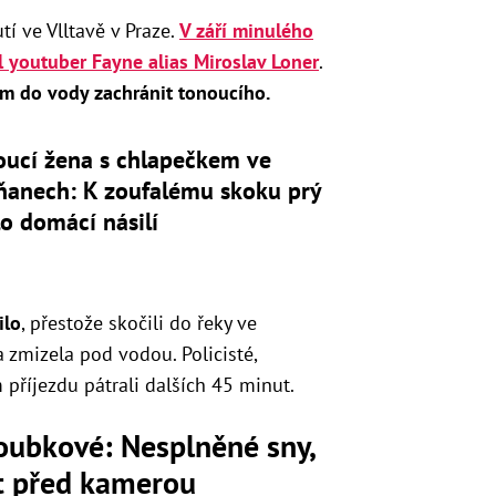
í ve Vlltavě v Praze.
V září minulého
l youtuber Fayne alias Miroslav Loner
.
em do vody zachránit tonoucího.
oucí žena s chlapečkem ve
ňanech: K zoufalému skoku prý
o domácí násilí
ilo
, přestože skočili do řeky ve
zmizela pod vodou. Policisté,
příjezdu pátrali dalších 45 minut.
loubkové: Nesplněné sny,
ot před kamerou