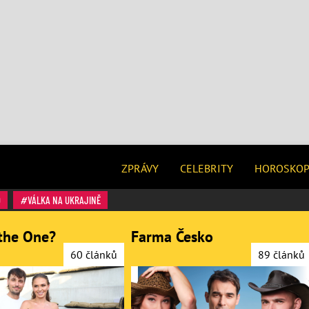
ZPRÁVY
CELEBRITY
HOROSKO
O
VÁLKA NA UKRAJINĚ
the One?
Farma Česko
60 článků
89 článků