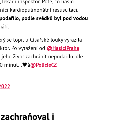
lékař i inspektor. Poté, co hasiči
tníci kardiopulmonální resuscitaci.
epodařilo, podle svědků byl pod vodou
áři.
ý se topil u Císařské louky vyrazila
ktor. Po vytažení od
@HasiciPraha
 jeho život zachránit nepodařilo, dle
0 minut…🖤🕯
@PolicieCZ
2022
 zachraňoval i