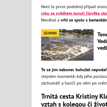
Není to první podobný případ utonut
roku se svědkem tonutí člověka sta
Neváhal a
vrhl se spolu s kamarád
ZÁCHRANA
Ton
Vod
vedl
To se jim nakonec bohužel nepodař
stejném momentě, kdy jeho postava 
záchranáři a hasiči po něm po svém 
Trnitá cesta Kristiny K
vztah s kolegou či živ