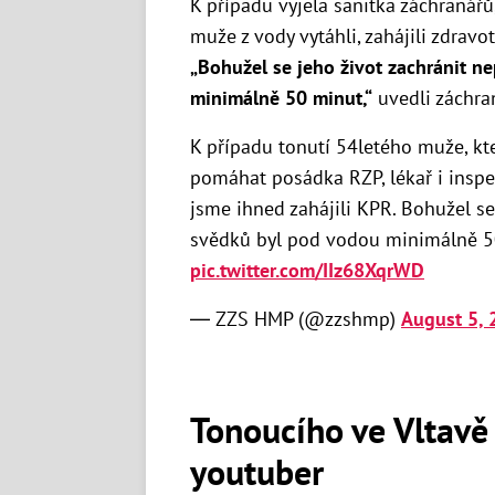
K případu vyjela sanitka záchranářů, 
muže z vody vytáhli, zahájili zdravo
„Bohužel se jeho život zachránit n
minimálně 50 minut,“
uvedli záchran
K případu tonutí 54letého muže, kter
pomáhat posádka RZP, lékař i inspe
jsme ihned zahájili KPR. Bohužel se
svědků byl pod vodou minimálně 5
pic.twitter.com/IIz68XqrWD
— ZZS HMP (@zzshmp)
August 5, 
Tonoucího ve Vltavě
youtuber