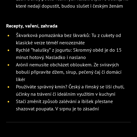
které nedají dopustit, budou slušet i českým ženám
Recepty, vaření, zahrada
Škvarková pomazánka bez škvarků: Tu z cukety od
klasické verze téměř nerozeznáte
Rychlé "halušky" z jogurtu: Skromný oběd je do 15
minut hotový. Nasladko i naslano
Arónii nemusíte obcházet obloukem. Ze svíravých
bobulí připravíte džem, sirup, pečený čaj či domácí
likér
Používáte správný kmín? Český a římský se liší chutí,
účinky na trávení či ideálním využitím v kuchyni
Stačí změnit způsob zalévání a ibišek přestane
shazovat poupata. V srpnu je to zásadní