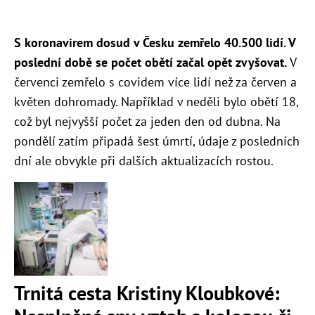
S koronavirem dosud v Česku zemřelo 40.500 lidí. V
poslední době se počet obětí začal opět zvyšovat.
V
červenci zemřelo s covidem více lidí než za červen a
květen dohromady. Například v neděli bylo obětí 18,
což byl nejvyšší počet za jeden den od dubna. Na
pondělí zatím připadá šest úmrtí, údaje z posledních
dní ale obvykle při dalších aktualizacích rostou.
Trnitá cesta Kristiny Kloubkové: