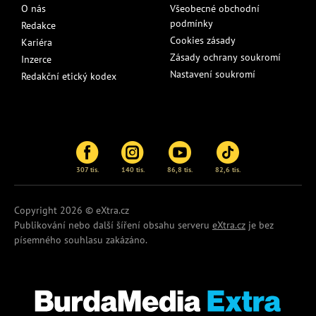
O nás
Všeobecné obchodní
podmínky
Redakce
Cookies zásady
Kariéra
Zásady ochrany soukromí
Inzerce
Nastavení soukromí
Redakční etický kodex
307 tis.
140 tis.
86,8 tis.
82,6 tis.
Copyright 2026 © eXtra.cz
Publikování nebo další šíření obsahu serveru
eXtra.cz
je bez
písemného souhlasu zakázáno.