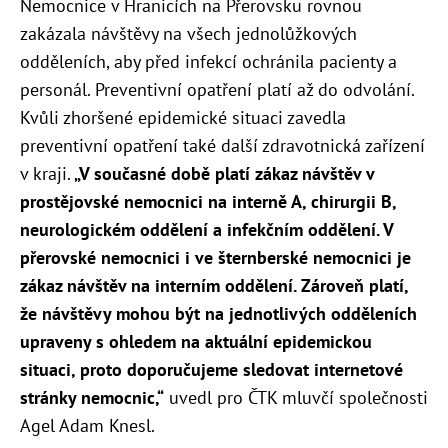
Nemocnice v Hranicích na Přerovsku rovnou
zakázala návštěvy na všech jednolůžkových
odděleních, aby před infekcí ochránila pacienty a
personál.
Preventivní opatření platí až do odvolání.
Kvůli zhoršené epidemické situaci zavedla
preventivní opatření také další zdravotnická zařízení
v kraji.
„V současné době platí zákaz návštěv v
prostějovské nemocnici na interně A, chirurgii B,
neurologickém oddělení a infekčním oddělení. V
přerovské nemocnici i ve šternberské nemocnici je
zákaz návštěv na interním oddělení. Zároveň platí,
že návštěvy mohou být na jednotlivých odděleních
upraveny s ohledem na aktuální epidemickou
situaci, proto doporučujeme sledovat internetové
stránky nemocnic,“
uvedl pro ČTK mluvčí společnosti
Agel Adam Knesl.