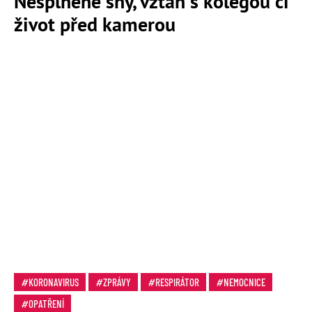
Nesplněné sny, vztah s kolegou či
život před kamerou
KORONAVIRUS
ZPRÁVY
RESPIRÁTOR
NEMOCNICE
OPATŘENÍ