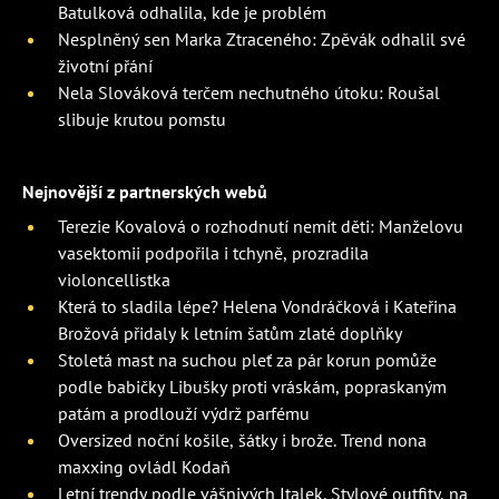
Batulková odhalila, kde je problém
Nesplněný sen Marka Ztraceného: Zpěvák odhalil své
životní přání
Nela Slováková terčem nechutného útoku: Roušal
slibuje krutou pomstu
Nejnovější z partnerských webů
Terezie Kovalová o rozhodnutí nemít děti: Manželovu
vasektomii podpořila i tchyně, prozradila
violoncellistka
Která to sladila lépe? Helena Vondráčková i Kateřina
Brožová přidaly k letním šatům zlaté doplňky
Stoletá mast na suchou pleť za pár korun pomůže
podle babičky Libušky proti vráskám, popraskaným
patám a prodlouží výdrž parfému
Oversized noční košile, šátky i brože. Trend nona
maxxing ovládl Kodaň
Letní trendy podle vášnivých Italek. Stylové outfity, na