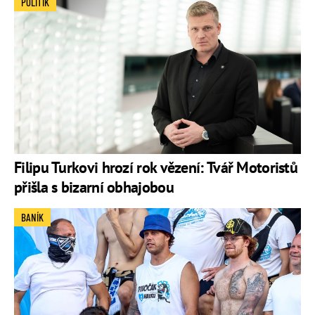
POLITIK
Filipu Turkovi hrozí rok vězení: Tvář Motoristů
přišla s bizarní obhajobou
BANÍK