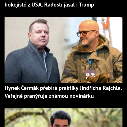
hokejisté z USA. Radostí jásal i Trump
Hynek Čermák přebírá praktiky Jindřicha Rajchla.
Veřejně pranýřuje známou novinářku