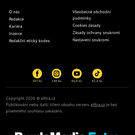
O nás
Všeobecné obchodní
podmínky
Redakce
Cookies zásady
Kariéra
Zásady ochrany soukromí
Inzerce
Nastavení soukromí
Redakční etický kodex
307 tis.
140 tis.
86,8 tis.
82,6 tis.
Copyright 2026 © eXtra.cz
Publikování nebo další šíření obsahu serveru
eXtra.cz
je bez
písemného souhlasu zakázáno.