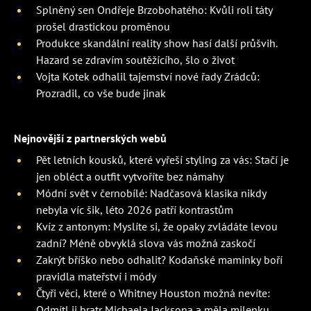
Splněný sen Ondřeje Brzobohatého: Kvůli roli táty
prošel drastickou proměnou
Produkce skandální reality show hasí další průšvih.
Hazard se zdravím soutěžícího, šlo o život
Vojta Kotek odhalil tajemství nové řady Zrádců:
Prozradil, co vše bude jinak
Nejnovější z partnerských webů
Pět letních kousků, které vyřeší styling za vás: Stačí je
jen obléct a outfit vytvoříte bez námahy
Módní svět v černobílé: Nadčasová klasika nikdy
nebyla víc šik, léto 2026 patří kontrastům
Kvíz z antonym: Myslíte si, že opaky zvládáte levou
zadní? Méně obvyklá slova vás možná zaskočí
Zakrýt bříško nebo odhalit? Kodaňské maminky boří
pravidla mateřství i módy
Čtyři věci, které o Whitney Houston možná nevíte:
Odmítl ji bratr Michaela Jacksona a měla milenku