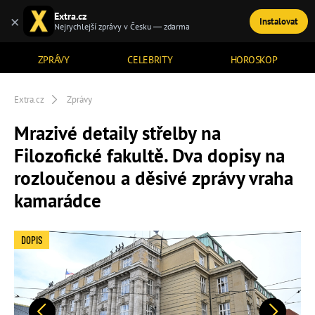
Extra.cz
×
Instalovat
TÉMATA
Nejrychlejší zprávy v Česku — zdarma
ZPRÁVY
CELEBRITY
HOROSKOP
Extra.cz
Zprávy
Mrazivé detaily střelby na
Filozofické fakultě. Dva dopisy na
rozloučenou a děsivé zprávy vraha
kamarádce
DOPIS