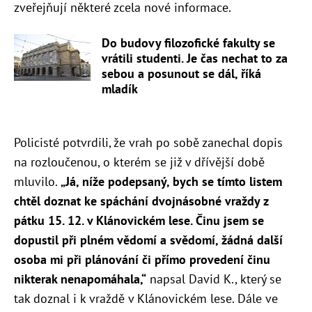
zveřejňují některé zcela nové informace.
Do budovy filozofické fakulty se
vrátili studenti. Je čas nechat to za
sebou a posunout se dál, říká
mladík
Policisté potvrdili, že vrah po sobě zanechal dopis
na rozloučenou, o kterém se již v dřívější době
mluvilo.
„
Já, níže podepsaný, bych se tímto listem
chtěl doznat ke spáchání dvojnásobné vraždy z
pátku 15. 12. v Klánovickém lese. Činu jsem se
dopustil při plném vědomí a svědomí, žádná další
osoba mi při plánování či přímo provedení činu
nikterak nenapomáhala,“
napsal David K., který se
tak doznal i k vraždě v Klánovickém lese. Dále ve