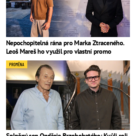
Nepochopitelná rána pro Marka Ztraceného.
Leoš Mareš ho využil pro vlastní promo
PROMĚNA
Splněný sen Ondřeje Brzobohatého: Kvůli roli