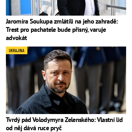
Jaromíra Soukupa zmlátili na jeho zahradě:
Trest pro pachatele bude přísný, varuje
advokát
UKRAJINA
Tvrdý pád Volodymyra Zelenského: Vlastní lid
od něj dává ruce pryč