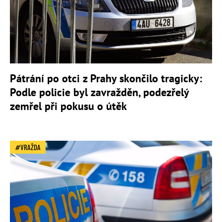
Pátrání po otci z Prahy skončilo tragicky:
Podle policie byl zavražděn, podezřelý
zemřel při pokusu o útěk
VRAŽDA