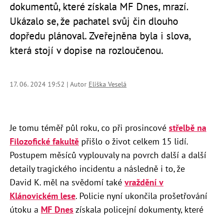
dokumentů, které získala MF Dnes, mrazí.
Ukázalo se, že pachatel svůj čin dlouho
dopředu plánoval. Zveřejněna byla i slova,
která stojí v dopise na rozloučenou.
17. 06. 2024 19:52 | Autor
Eliška Veselá
Je tomu téměř půl roku, co při prosincové
střelbě na
Filozofické fakultě
přišlo o život celkem 15 lidí.
Postupem měsíců vyplouvaly na povrch další a další
detaily tragického incidentu a následně i to, že
David K. měl na svědomí také
vraždění v
Klánovickém lese
. Policie nyní ukončila prošetřování
útoku a
MF Dnes
získala policejní dokumenty, které