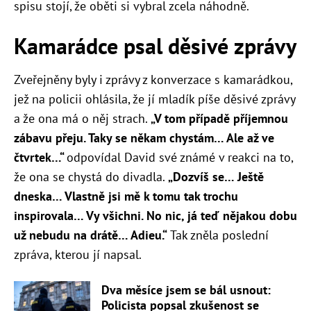
spisu stojí, že oběti si vybral zcela náhodně.
Kamarádce psal děsivé zprávy
Zveřejněny byly i zprávy z konverzace s kamarádkou,
jež na policii ohlásila, že jí mladík píše děsivé zprávy
a že ona má o něj strach.
„
V tom případě příjemnou
zábavu přeju. Taky se někam chystám… Ale až ve
čtvrtek…“
odpovídal David své známé v reakci na to,
že ona se chystá do divadla.
„
Dozvíš se… Ještě
dneska… Vlastně jsi mě k tomu tak trochu
inspirovala… Vy všichni. No nic, já teď nějakou dobu
už nebudu na drátě… Adieu.“
Tak zněla poslední
zpráva, kterou jí napsal.
Dva měsíce jsem se bál usnout:
Policista popsal zkušenost se