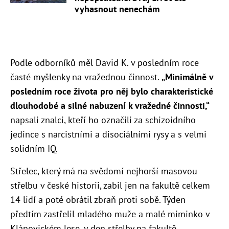
vyhasnout nenechám
Podle odborníků měl David K. v posledním roce
časté myšlenky na vražednou činnost.
„
Minimálně v
posledním roce života pro něj bylo charakteristické
dlouhodobé a silné nabuzení k vražedné činnosti,“
napsali znalci, kteří ho označili za schizoidního
jedince s narcistními a disociálními rysy a s velmi
solidním IQ.
Střelec, který má na svědomí nejhorší masovou
střelbu v české historii, zabil jen na fakultě celkem
14 lidí a poté obrátil zbraň proti sobě. Týden
předtím zastřelil mladého muže a malé miminko v
Klánovickém lese, v den střelby na fakultě