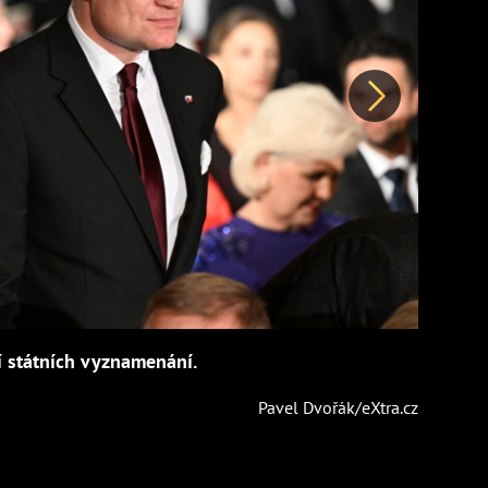
Další
í státních vyznamenání.
Pavel Dvořák/eXtra.cz