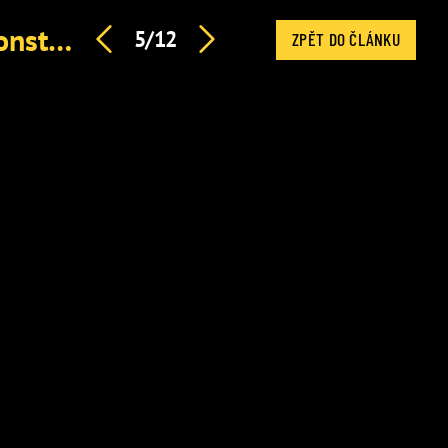
Motoristé pod palbou. Ministr Červený zoufale hájí rekonstrukci za miliony a vychvaluje Turka
5/12
ZPĚT DO ČLÁNKU