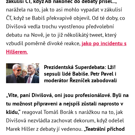
zákulisí ČT, když AB nakonec do debaty přišel...
,
“
narážela na to, jak to asi mohlo vypadat v zákulisí
ČT, když se Babiš překvapivě objevil. Od té doby, co
Divišová vedla trochu vyostřenou předvolební
debatu na Nově, je to již několikátý tweet, který
vzbudil poměrně divoké reakce,
jako po incidentu s
Hilšerem.
Prezidentská Superdebata: Lži!
sepsuli lidé Babiše. Petr Pavel i
moderátor Řezníček zabodovali
​„
Víte, paní Divišová, oni jsou profesionálové. Byli na
tu možnost připraveni a nejspíš zůstali naprosto v
klidu,“
reagoval Tomáš Borák s narážkou na to, jak
Divišová nezvládla zachovat dekorum, když odešel
Marek Hilšer z debaty jí vedenou.
„
Teatrální příchod