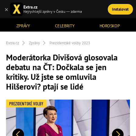
Extra.cz
×
Instalovat
TÉMATA
Nejrychlejší zprávy v Česku — zdarma
ZPRÁVY
CELEBRITY
HOROSKOP
Extra.cz
Zprávy
Prezidentské volby 2023
Moderátorka Divišová glosovala
debatu na ČT: Dočkala se jen
kritiky. Už jste se omluvila
Hilšerovi? ptají se lidé
PREZIDENTSKÉ VOLBY