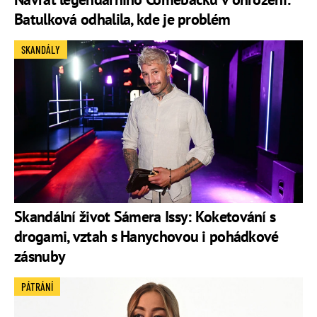
Batulková odhalila, kde je problém
SKANDÁLY
Skandální život Sámera Issy: Koketování s
drogami, vztah s Hanychovou i pohádkové
zásnuby
PÁTRÁNÍ