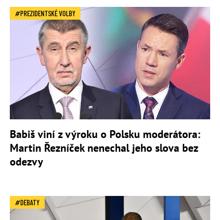
PREZIDENTSKÉ VOLBY
Babiš viní z výroku o Polsku moderátora:
Martin Řezníček nenechal jeho slova bez
odezvy
DEBATY