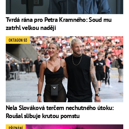
Tvrdá rána pro Petra Kramného: Soud mu
zatrhl velkou naději
OKTAGON 93
Nela Slováková terčem nechutného útoku:
Roušal slibuje krutou pomstu
PŘIZNÁNÍ