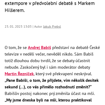
extempore v předvolební debatě s Markem
Hilšerem.
23. 01. 2023 13:03 | Autor
Jakub Prebsl
O tom, že se
Andrej Babiš
představí na debatě České
televize v neděli večer, nevěděl nikdo. Sám Babiš
totiž dlouhou dobu tvrdil, že se debaty účastnit
nebude. Zaskočený byl i sám moderátor debaty
Martin Řezníček
, který své překvapení neskrýval.
„
Pane Babiši, o tom, že přijdete, vím několik desítek
sekund (…), co vás přimělo rozhodnutí změnit?“
Babišův postoj nakonec prý změnila účast na mši.
„
My jsme dneska byli na mši, kterou praktikoval