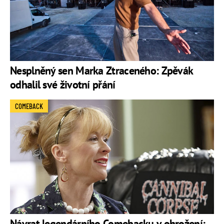
Nesplněný sen Marka Ztraceného: Zpěvák
odhalil své životní přání
COMEBACK
Návrat legendárního Comebacku v ohrožení: