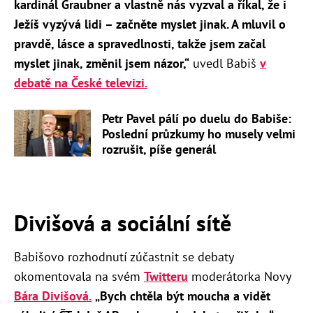
kardinál Graubner a vlastně nás vyzval a říkal, že i
Ježíš vyzývá lidi – začněte myslet jinak. A mluvil o
pravdě, lásce a spravedlnosti, takže jsem začal
myslet jinak, změnil jsem názor,“
​ uvedl Babiš
v
debatě na České televizi.
Petr Pavel pálí po duelu do Babiše:
Poslední průzkumy ho musely velmi
rozrušit, píše generál
Divišová a sociální sítě
Babišovo rozhodnutí zúčastnit se debaty
okomentovala na svém
Twitteru
moderátorka Novy
Bára Divišová.
„
Bych chtěla být moucha a vidět