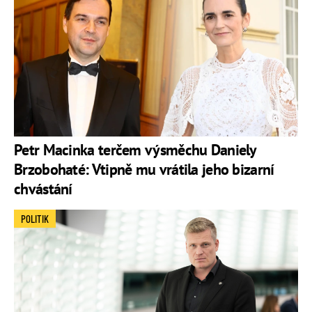
Petr Macinka terčem výsměchu Daniely
Brzobohaté: Vtipně mu vrátila jeho bizarní
chvástání
POLITIK