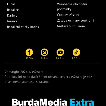
O nás
Všeobecné obchodní
podmínky
Redakce
Cookies zásady
Kariéra
Zásady ochrany soukromí
Inzerce
Nastavení soukromí
Redakční etický kodex
307 tis.
140 tis.
86,8 tis.
82,6 tis.
Copyright 2026 © eXtra.cz
Publikování nebo další šíření obsahu serveru
eXtra.cz
je bez
písemného souhlasu zakázáno.