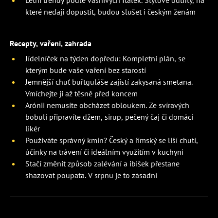
které nedají dopustit, budou slušet i českým ženám
Recepty, vaření, zahrada
Jídelníček na týden dopředu: Kompletní plán, se
kterým bude vaše vaření bez starostí
Jemnější chuť buřtguláše zajistí zakysaná smetana.
Vmíchejte ji až těsně před koncem
Arónii nemusíte obcházet obloukem. Ze svíravých
bobulí připravíte džem, sirup, pečený čaj či domácí
likér
Používáte správný kmín? Český a římský se liší chutí,
účinky na trávení či ideálním využitím v kuchyni
Stačí změnit způsob zalévání a ibišek přestane
shazovat poupata. V srpnu je to zásadní