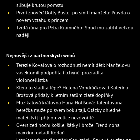
slibuje krutou pomstu
První zpověď Dolly Buster po smrti manžela: Pravda o
novém vztahu s princem
Tvrdá rána pro Petra Kramného: Soud mu zatrhl velkou
naději
Nejnovější z partnerských webů
Terezie Kovalová o rozhodnutí nemít děti: Manželovu
vasektomii podpořila i tchyně, prozradila
violoncellistka
Která to sladila lépe? Helena Vondráčková i Kateřina
Brožová přidaly k letním šatům zlaté doplňky
Muzikálová královna Hana Holišová: Talentovaná
herečka muže po svém boku tají. Otázky ohledně
mateřství jí přijdou velice nezdvořilé
Oversized noční košile, šátky i brože. Trend nona
maxxing ovládl Kodaň
Letní trendy podle vášnivých Italek. Stylové outfity, na