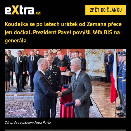
ZPĚT DO ČLÁNKU
Koudelka se po letech urážek od Zemana přece
jen dočkal. Prezident Pavel povýšil šéfa BIS na
generála
Zdroj: Se souhlasem Petra Pavla