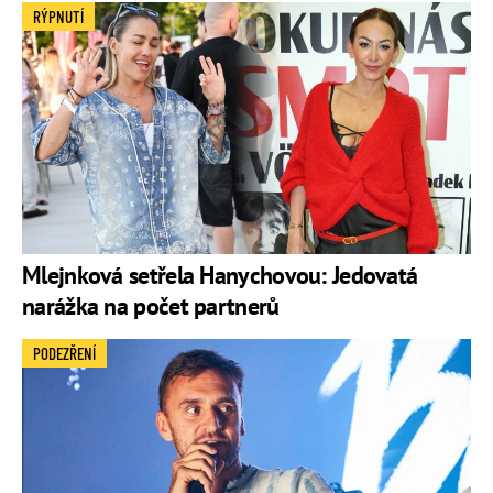
RÝPNUTÍ
Mlejnková setřela Hanychovou: Jedovatá
narážka na počet partnerů
PODEZŘENÍ