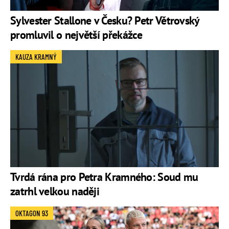
Sylvester Stallone v Česku? Petr Větrovský
promluvil o největší překážce
KAUZA KRAMNÝ
Tvrdá rána pro Petra Kramného: Soud mu
zatrhl velkou naději
OKTAGON 93