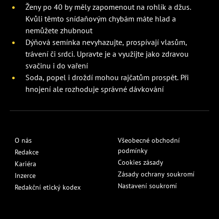
Ženy po 40 by měly zapomenout na rohlík a džus.
Kvůli těmto snídaňovým chybám máte hlad a
nemůžete zhubnout
Dýňová semínka nevyhazujte, prospívají vlasům,
trávení či srdci. Upravte je a využijte jako zdravou
svačinu i do vaření
Soda, popel i droždí mohou rajčatům prospět. Při
hnojení ale rozhoduje správné dávkování
O nás
Všeobecné obchodní
podmínky
Redakce
Cookies zásady
Kariéra
Zásady ochrany soukromí
Inzerce
Nastavení soukromí
Redakční etický kodex