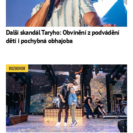
Další skandál Taryho: Obvinění z podvádění
dětí i pochybná obhajoba
ROZHOVOR