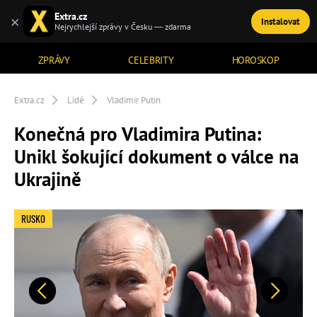
Extra.cz
×
Instalovat
TÉMATA
Nejrychlejší zprávy v Česku — zdarma
ZPRÁVY
CELEBRITY
HOROSKOP
Extra.cz
Lidé
Vladimir Putin
Konečná pro Vladimira Putina:
Unikl šokující dokument o válce na
Ukrajině
RUSKO
Předchozí
Další