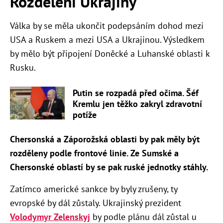
Rozdělení Ukrajiny
Válka by se měla ukončit podepsáním dohod mezi
USA a Ruskem a mezi USA a Ukrajinou. Výsledkem
by mělo být připojení Doněcké a Luhanské oblasti k
Rusku.
Putin se rozpadá před očima. Šéf
Kremlu jen těžko zakryl zdravotní
potíže
Chersonská a Záporožská oblasti by pak měly být
rozděleny
podle frontové linie. Ze Sumské a
Chersonské oblastí by se pak ruské jednotky stáhly.
Zatímco americké sankce by byly zrušeny, ty
evropské by dál zůstaly. Ukrajinský prezident
Volodymyr Zelenskyj
by podle plánu dál zůstal u