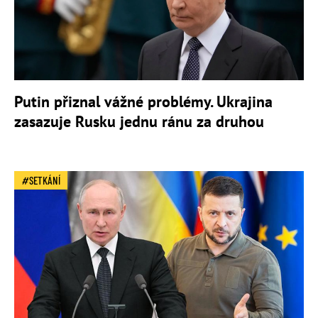
Putin přiznal vážné problémy. Ukrajina
zasazuje Rusku jednu ránu za druhou
SETKÁNÍ