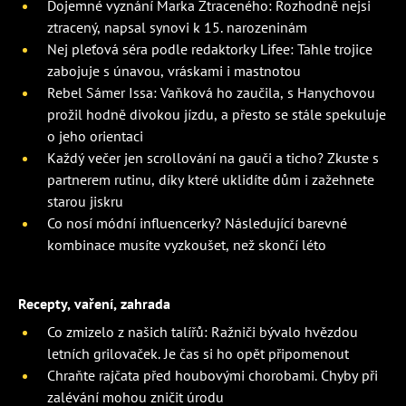
Dojemné vyznání Marka Ztraceného: Rozhodně nejsi
ztracený, napsal synovi k 15. narozeninám
Nej pleťová séra podle redaktorky Lifee: Tahle trojice
zabojuje s únavou, vráskami i mastnotou
Rebel Sámer Issa: Vaňková ho zaučila, s Hanychovou
prožil hodně divokou jízdu, a přesto se stále spekuluje
o jeho orientaci
Každý večer jen scrollování na gauči a ticho? Zkuste s
partnerem rutinu, díky které uklidíte dům i zažehnete
starou jiskru
Co nosí módní influencerky? Následující barevné
kombinace musíte vyzkoušet, než skončí léto
Recepty, vaření, zahrada
Co zmizelo z našich talířů: Ražniči bývalo hvězdou
letních grilovaček. Je čas si ho opět připomenout
Chraňte rajčata před houbovými chorobami. Chyby při
zalévání mohou zničit úrodu