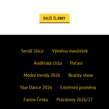
DALŠÍ ČLÁNKY
Seriál Ulice
Výměna manželek
Andělská čísla
Počasí
Módní trendy 2026
Reality show
Star Dance 2026
Extrémní proměny
Farma Česko
Prázdniny 2026/27