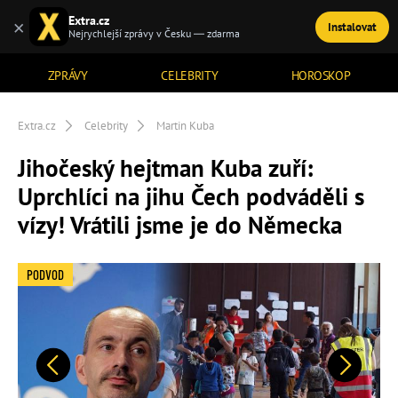
Extra.cz
×
Instalovat
TÉMATA
Nejrychlejší zprávy v Česku — zdarma
ZPRÁVY
CELEBRITY
HOROSKOP
Extra.cz
Celebrity
Martin Kuba
Jihočeský hejtman Kuba zuří:
Uprchlíci na jihu Čech podváděli s
vízy! Vrátili jsme je do Německa
PODVOD
Předchozí
Další