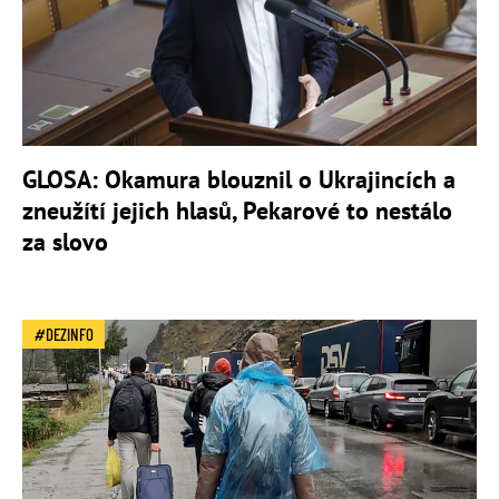
GLOSA: Okamura blouznil o Ukrajincích a
zneužítí jejich hlasů, Pekarové to nestálo
za slovo
DEZINFO