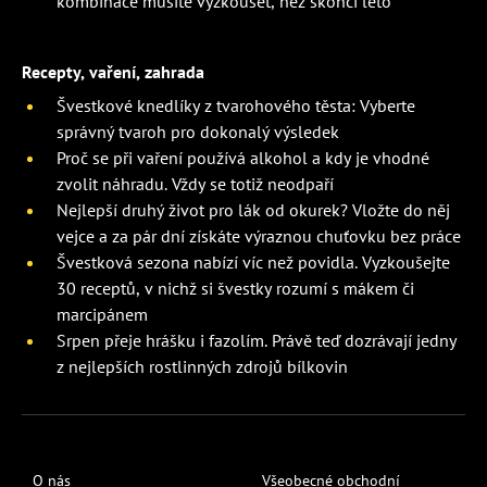
kombinace musíte vyzkoušet, než skončí léto
Recepty, vaření, zahrada
Švestkové knedlíky z tvarohového těsta: Vyberte
správný tvaroh pro dokonalý výsledek
Proč se při vaření používá alkohol a kdy je vhodné
zvolit náhradu. Vždy se totiž neodpaří
Nejlepší druhý život pro lák od okurek? Vložte do něj
vejce a za pár dní získáte výraznou chuťovku bez práce
Švestková sezona nabízí víc než povidla. Vyzkoušejte
30 receptů, v nichž si švestky rozumí s mákem či
marcipánem
Srpen přeje hrášku i fazolím. Právě teď dozrávají jedny
z nejlepších rostlinných zdrojů bílkovin
O nás
Všeobecné obchodní