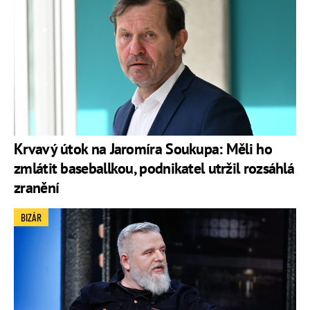
Krvavý útok na Jaromíra Soukupa: Měli ho
zmlátit baseballkou, podnikatel utržil rozsáhlá
zranění
BIZÁR