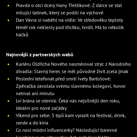
Pravda o otci dcery Hany Třeštíkové: Z dárce se stal
milující tatínek, který se podílí na výchově
Dan Vávra si naběhl na vidle: Ve středověku teploty
téměř rok neklesly pod třicítku, tvrdil. Má to několik
háčků
Nejnovější z partnerských webů
Kariéru Oldřicha Nového nasměroval strýc z Národního
divadla: Slavný herec se měl původně živit zcela jinak
Poslední telefonát před smrtí Ivety Bartošové:
Zpěvačka zavolala svému slavnému kolegovi, hovor
netrval ani minutu
Lví brána se otevírá: Čeká nás nejsilnější den roku,
ideální pro nové začátky
Víkend pro sebe: 5 tipů kam vyrazit na festival, drink,
rande a do kina
Co nosí módní influencerky? Následující barevné