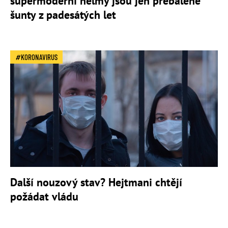
supermoderní helmy jsou jen přebalené
šunty z padesátých let
KORONAVIRUS
Další nouzový stav? Hejtmani chtějí
požádat vládu