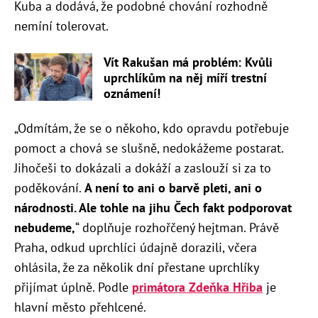
Kuba a dodává, že podobné chování rozhodně
nemíní tolerovat.
Vít Rakušan má problém: Kvůli
uprchlíkům na něj míří trestní
oznámení!
„
Odmítám, že se o někoho, kdo opravdu potřebuje
pomoct a chová se slušně, nedokážeme postarat.
Jihočeši to dokázali a dokáží a zaslouží si za to
poděkování.
A není to ani o barvě pleti, ani o
národnosti. Ale tohle na jihu Čech fakt podporovat
nebudeme,
“ doplňuje rozhořčený hejtman. Právě
Praha, odkud uprchlíci údajně dorazili, včera
ohlásila, že za několik dní přestane uprchlíky
přijímat úplně. Podle
primátora Zdeňka Hřiba
je
hlavní město přehlcené.