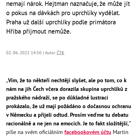
nemají nárok. Hejtman naznačuje, že může jít
o pokus na dávkách pro uprchlíky vydělat.
Praha už další uprchlíky podle primátora
Hřiba přijmout nemůže.
02. 06. 2022 14:50 | Autor
ČTK
„
Vím, že to někteří nechtějí slyšet, ale po tom, co k
nám na jih Čech včera dorazila skupina uprchlíků z
pražského nádraží, se po důkladné lustraci
prokázalo, že už mají požádáno o dočasnou ochranu
v Německu a přijeli odtud. Prosím veďme tu debatu
racionálně a ne jen na emocích. Je to fakt složitější,
“
píše na svém oficiálním
facebookovém účtu
Martin