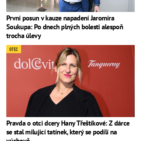
První posun v kauze napadení Jaromíra
Soukupa: Po dnech plných bolesti alespoň
trocha úlevy
OTEC
Pravda o otci dcery Hany Třeštíkové: Z dárce
se stal milující tatínek, který se podílí na
výchově