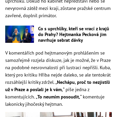
uprchlíků. Dokud ho kabinet nepředstaví nebo se
nevyrovná zátěž mezi kraji, zůstane pražské centrum
zavřené, doplnil primátor.
Co s uprchlíky, kteří se vrací z krajů
do Prahy? Hejtmanka Pecková jim
navrhuje sebrat dávky
V komentářích pod hejtmanovým prohlášením se
samozřejmě rozjela diskuze, jak je možné, že v Praze
na podobné nesrovnalosti při lustraci nepřišli. Kuba,
který pro kritiku Hřiba nejde daleko, se ale tentokrát
rozsáhlejší kritiky zdržel. „
Nechápu, proč to nezjistili
už v Praze a poslali je k vám,
“ píše jedna z
komentujících. „
To neumím posoudit,
“ komentuje
lakonicky jihočeský hejtman.