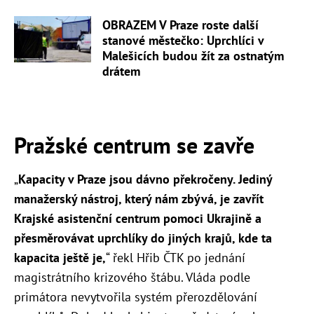
OBRAZEM V Praze roste další
stanové městečko: Uprchlíci v
Malešicích budou žít za ostnatým
drátem
Pražské centrum se zavře
„
Kapacity v Praze jsou dávno překročeny. Jediný
manažerský nástroj, který nám zbývá, je zavřít
Krajské asistenční centrum pomoci Ukrajině a
přesměrovávat uprchlíky do jiných krajů, kde ta
kapacita ještě je,
“ řekl Hřib ČTK po jednání
magistrátního krizového štábu. Vláda podle
primátora nevytvořila systém přerozdělování