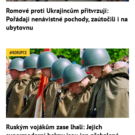
Romové proti Ukrajincům přitvrzují:
Pořádají nenávistné pochody, zaútočili i na
ubytovnu
KORUPCE
Ruským vojákům zase lhali: Jejich