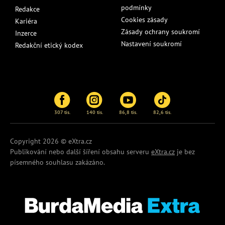
podmínky
Redakce
Cookies zásady
Kariéra
Zásady ochrany soukromí
Inzerce
Nastavení soukromí
Redakční etický kodex
307 tis.
140 tis.
86,8 tis.
82,6 tis.
Copyright 2026 © eXtra.cz
Publikování nebo další šíření obsahu serveru
eXtra.cz
je bez
písemného souhlasu zakázáno.