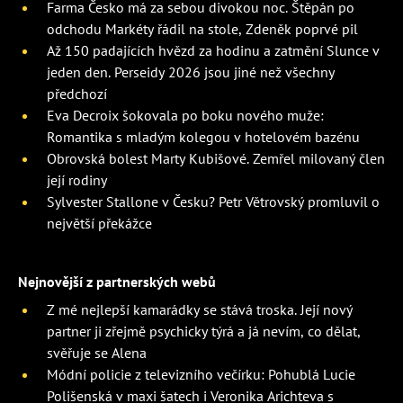
Farma Česko má za sebou divokou noc. Štěpán po
odchodu Markéty řádil na stole, Zdeněk poprvé pil
Až 150 padajících hvězd za hodinu a zatmění Slunce v
jeden den. Perseidy 2026 jsou jiné než všechny
předchozí
Eva Decroix šokovala po boku nového muže:
Romantika s mladým kolegou v hotelovém bazénu
Obrovská bolest Marty Kubišové. Zemřel milovaný člen
její rodiny
Sylvester Stallone v Česku? Petr Větrovský promluvil o
největší překážce
Nejnovější z partnerských webů
Z mé nejlepší kamarádky se stává troska. Její nový
partner ji zřejmě psychicky týrá a já nevím, co dělat,
svěřuje se Alena
Módní policie z televizního večírku: Pohublá Lucie
Polišenská v maxi šatech i Veronika Arichteva s