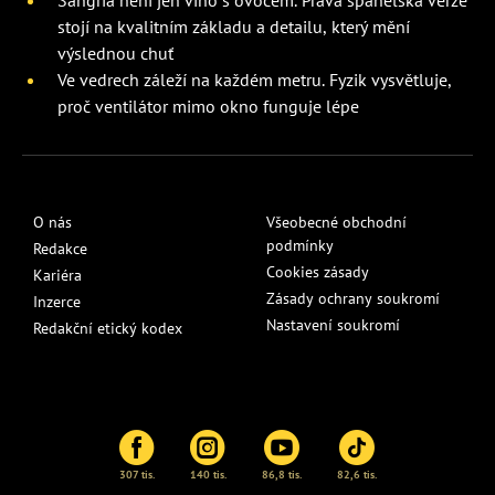
stojí na kvalitním základu a detailu, který mění
výslednou chuť
Ve vedrech záleží na každém metru. Fyzik vysvětluje,
proč ventilátor mimo okno funguje lépe
O nás
Všeobecné obchodní
podmínky
Redakce
Cookies zásady
Kariéra
Zásady ochrany soukromí
Inzerce
Nastavení soukromí
Redakční etický kodex
307 tis.
140 tis.
86,8 tis.
82,6 tis.