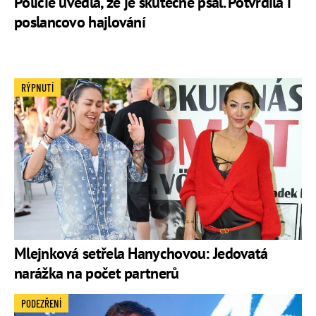
Policie uvedla, že je skutečně psal. Potvrdila i
poslancovo hajlování
RÝPNUTÍ
Mlejnková setřela Hanychovou: Jedovatá
narážka na počet partnerů
PODEZŘENÍ