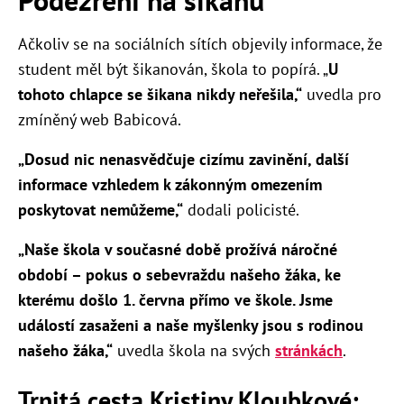
Podezření na šikanu
Ačkoliv se na sociálních sítích objevily informace, že
student měl být šikanován, škola to popírá. „
U
tohoto chlapce se šikana nikdy neřešila,“
uvedla pro
zmíněný web Babicová.
„Dosud nic nenasvědčuje cizímu zavinění, další
informace vzhledem k zákonným omezením
poskytovat nemůžeme,“
dodali policisté.
„Naše škola v současné době prožívá náročné
období – pokus o sebevraždu našeho žáka, ke
kterému došlo 1. června přímo ve škole. Jsme
událostí zasaženi a naše myšlenky jsou s rodinou
našeho žáka,“
uvedla škola na svých
stránkách
.
Trnitá cesta Kristiny Kloubkové: