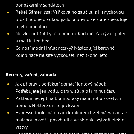
ponožkami v sandálech
Rebel Sámer Issa: Vaňková ho zaučila, s Hanychovou
prožil hodně divokou jízdu, a přesto se stále spekuluje
o jeho orientaci
Nejvíc cool žabky léta přímo z Kodaně. Zakrývají palec
a mají kitten heel
Co nosí módní influencerky? Následující barevné
kombinace musíte vyzkoušet, než skončí léto
Recepty, vaření, zahrada
Jak připravit perfektní domácí iontový nápoj:
Potřebujete jen vodu, citron, sůl a pár minut času
Základní recept na bramboráky má mnoho skvělých
obměn. Některé určitě překvapí
Espresso tonic má novou konkurenci. Zelená varianta s
matchou osvěží, povzbudí a ve sklenici vytvoří efektní
vrstvy
Sangria není jen víno s ovocem. Pravá španělská verze