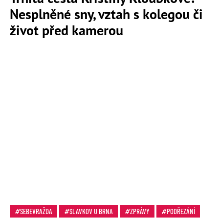
Nesplněné sny, vztah s kolegou či
život před kamerou
SEBEVRAŽDA
SLAVKOV U BRNA
ZPRÁVY
PODŘEZÁNÍ