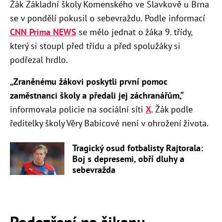
Žák Základní školy Komenského ve Slavkově u Brna
se v pondělí pokusil o sebevraždu. Podle informací
CNN Prima NEWS
se mělo jednat o žáka 9. třídy,
který si stoupl před třídu a před spolužáky si
podřezal hrdlo.
„Zraněnému žákovi poskytli první pomoc
zaměstnanci školy a předali jej záchranářům,“
informovala policie na sociální síti
X
. Žák podle
ředitelky školy Věry Babicové není v ohrožení života.
Tragický osud fotbalisty Rajtorala:
Boj s depresemi, obří dluhy a
sebevražda