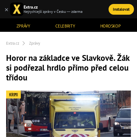
Extra.cz
×
Instalovat
TÉMATA
Nejrychlejší zprávy v Česku — zdarma
ZPRÁVY
CELEBRITY
HOROSKOP
Extra.cz
Zprávy
Horor na základce ve Slavkově. Žák
si podřezal hrdlo přímo před celou
třídou
KRIMI