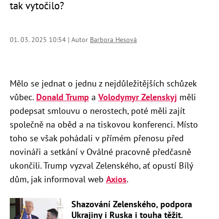
tak vytočilo?
01. 03. 2025 10:54 | Autor
Barbora Hesová
Mělo se jednat o jednu z nejdůležitějších schůzek
vůbec.
Donald Trump
a
Volodymyr Zelenskyj
měli
podepsat smlouvu o nerostech, poté měli zajít
společně na oběd a na tiskovou konferenci. Místo
toho se však pohádali v přímém přenosu před
novináři a setkání v Oválné pracovně předčasně
ukončili. Trump vyzval Zelenského, ať opustí Bílý
dům, jak informoval web
Axios
.
Shazování Zelenského, podpora
Ukrajiny i Ruska i touha těžit.