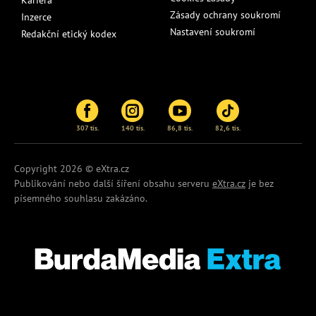
Kariéra
Zásady ochrany soukromí
Inzerce
Nastavení soukromí
Redakční etický kodex
307 tis.
140 tis.
86,8 tis.
82,6 tis.
Copyright 2026 © eXtra.cz
Publikování nebo další šíření obsahu serveru
eXtra.cz
je bez
písemného souhlasu zakázáno.