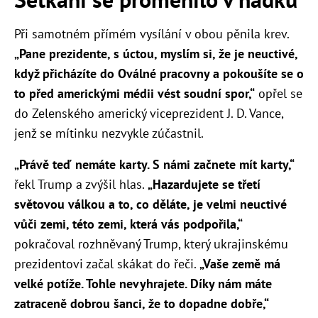
Při samotném přímém vysílání v obou pěnila krev.
„Pane prezidente, s úctou, myslím si, že je neuctivé,
když přicházíte do Oválné pracovny a pokoušíte se o
to před americkými médii vést soudní spor,“
opřel se
do Zelenského americký viceprezident J. D. Vance,
jenž se mítinku nezvykle zúčastnil.
„Právě teď nemáte karty. S námi začnete mít karty,“
řekl Trump a zvýšil hlas.
„Hazardujete se třetí
světovou válkou a to, co děláte, je velmi neuctivé
vůči zemi, této zemi, která vás podpořila,“
pokračoval rozhněvaný Trump, který ukrajinskému
prezidentovi začal skákat do řeči.
„Vaše země má
velké potíže. Tohle nevyhrajete. Díky nám máte
zatraceně dobrou šanci, že to dopadne dobře,“