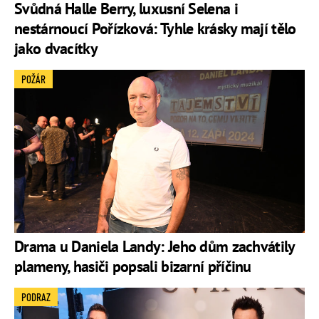
Svůdná Halle Berry, luxusní Selena i
nestárnoucí Pořízková: Tyhle krásky mají tělo
jako dvacítky
POŽÁR
Drama u Daniela Landy: Jeho dům zachvátily
plameny, hasiči popsali bizarní příčinu
PODRAZ