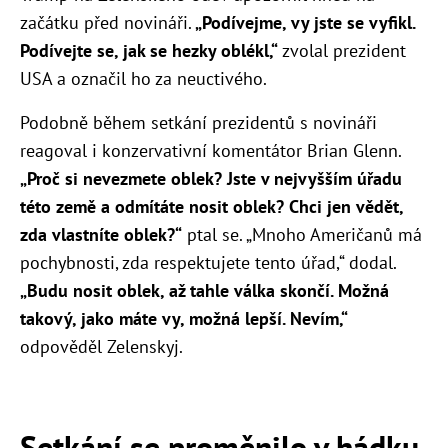
začátku před novináři.
„Podívejme, vy jste se vyfikl.
Podívejte se, jak se hezky oblékl,“
zvolal prezident
USA a označil ho za neuctivého.
Podobně během setkání prezidentů s novináři
reagoval i konzervativní komentátor Brian Glenn.
„Proč si nevezmete oblek? Jste v nejvyšším úřadu
této země a odmítáte nosit oblek? Chci jen vědět,
zda vlastníte oblek?“
ptal se. „Mnoho Američanů má
pochybnosti, zda respektujete tento úřad,“ dodal.
„Budu nosit oblek, až tahle válka skončí. Možná
takový, jako máte vy, možná lepší. Nevím,“
odpověděl Zelenskyj.
Setkání se proměnilo v hádku