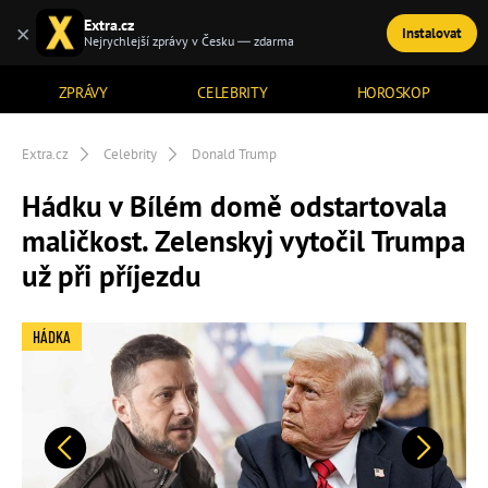
Extra.cz
×
Instalovat
TÉMATA
Nejrychlejší zprávy v Česku — zdarma
ZPRÁVY
CELEBRITY
HOROSKOP
Extra.cz
Celebrity
Donald Trump
Hádku v Bílém domě odstartovala
maličkost. Zelenskyj vytočil Trumpa
už při příjezdu
HÁDKA
Předchozí
Další