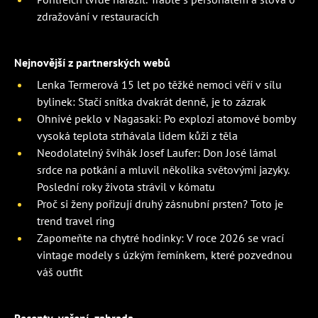
zdražování v restauracích
Nejnovější z partnerských webů
Lenka Termerová 15 let po těžké nemoci věří v sílu
bylinek: Stačí snítka dvakrát denně, je to zázrak
Ohnivé peklo v Nagasaki: Po explozi atomové bomby
vysoká teplota strhávala lidem kůži z těla
Neodolatelný švihák Josef Laufer: Don José lámal
srdce na potkání a mluvil několika světovými jazyky.
Poslední roky života strávil v kómatu
Proč si ženy pořizují druhý zásnubní prsten? Toto je
trend travel ring
Zapomeňte na chytré hodinky: V roce 2026 se vrací
vintage modely s úzkým řemínkem, které pozvednou
váš outfit