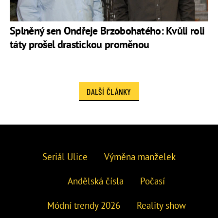
Splněný sen Ondřeje Brzobohatého: Kvůli roli
táty prošel drastickou proměnou
DALŠÍ ČLÁNKY
Seriál Ulice
Výměna manželek
Andělská čísla
Počasí
Módní trendy 2026
Reality show