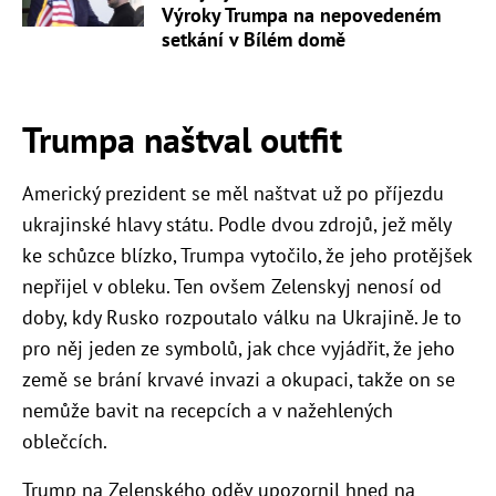
Výroky Trumpa na nepovedeném
setkání v Bílém domě
Trumpa naštval outfit
Americký prezident se měl naštvat už po příjezdu
ukrajinské hlavy státu. Podle dvou zdrojů, jež měly
ke schůzce blízko, Trumpa vytočilo, že jeho protějšek
nepřijel v obleku. Ten ovšem Zelenskyj nenosí od
doby, kdy Rusko rozpoutalo válku na Ukrajině. Je to
pro něj jeden ze symbolů, jak chce vyjádřit, že jeho
země se brání krvavé invazi a okupaci, takže on se
nemůže bavit na recepcích a v nažehlených
oblečcích.
Trump na Zelenského oděv upozornil hned na