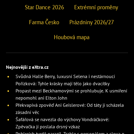
Star Dance 2026
Extrémní proměny
Farma Česko
Prázdniny 2026/27
Houbová mapa
Nejnovější z eXtra.cz
Svůdná Halle Berry, luxusní Selena i nestárnoucí
Pořízková: Tyhle krásky mají tělo jako dvacítky
Propast mezi Beckhamovými se prohlubuje. K usmíření
nepomohl ani Elton John
Překvapivá zpověď Ani Geislerové: Od táty jí scházela
zásadní věc
Šafářová se navezla do výchovy Vondráčkové:
Zpěvačka jí poslala drsný vzkaz
Pohlreich tvrdě narazil. Trable s personálem a slova o