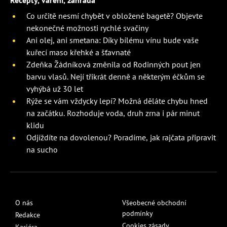
Recepty, vaření, zahrada
Co určitě nesmí chybět v obložené bagetě? Objevte
nekonečné možnosti rychlé svačiny
Ani olej, ani smetana: Díky bílému vínu bude vaše
kuřecí maso křehké a šťavnaté
Zdeňka Žádníková změnila od Rodinných pout jen
barvu vlasů. Nejí třikrát denně a některým éčkům se
vyhýbá už 30 let
Rýže se vám vždycky lepí? Možná děláte chybu hned
na začátku. Rozhoduje voda, druh zrna i pár minut
klidu
Odjíždíte na dovolenou? Poradíme, jak rajčata připravit
na sucho
O nás
Všeobecné obchodní
podmínky
Redakce
Cookies zásady