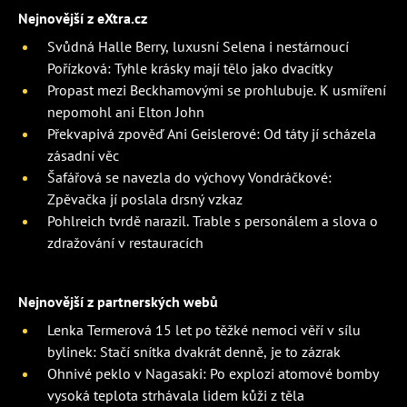
Nejnovější z eXtra.cz
Svůdná Halle Berry, luxusní Selena i nestárnoucí
Pořízková: Tyhle krásky mají tělo jako dvacítky
Propast mezi Beckhamovými se prohlubuje. K usmíření
nepomohl ani Elton John
Překvapivá zpověď Ani Geislerové: Od táty jí scházela
zásadní věc
Šafářová se navezla do výchovy Vondráčkové:
Zpěvačka jí poslala drsný vzkaz
Pohlreich tvrdě narazil. Trable s personálem a slova o
zdražování v restauracích
Nejnovější z partnerských webů
Lenka Termerová 15 let po těžké nemoci věří v sílu
bylinek: Stačí snítka dvakrát denně, je to zázrak
Ohnivé peklo v Nagasaki: Po explozi atomové bomby
vysoká teplota strhávala lidem kůži z těla