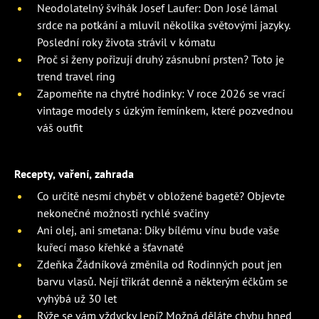
Neodolatelný švihák Josef Laufer: Don José lámal
srdce na potkání a mluvil několika světovými jazyky.
Poslední roky života strávil v kómatu
Proč si ženy pořizují druhý zásnubní prsten? Toto je
trend travel ring
Zapomeňte na chytré hodinky: V roce 2026 se vrací
vintage modely s úzkým řemínkem, které pozvednou
váš outfit
Recepty, vaření, zahrada
Co určitě nesmí chybět v obložené bagetě? Objevte
nekonečné možnosti rychlé svačiny
Ani olej, ani smetana: Díky bílému vínu bude vaše
kuřecí maso křehké a šťavnaté
Zdeňka Žádníková změnila od Rodinných pout jen
barvu vlasů. Nejí třikrát denně a některým éčkům se
vyhýbá už 30 let
Rýže se vám vždycky lepí? Možná děláte chybu hned