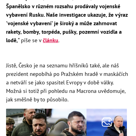
Španělsko v různém rozsahu prodávaly vojenské
vybavení Rusku. Naše investigace ukazuje, že výraz
'vojenské vybavení' je široký a může zahrnovat
rakety, bomby, torpéda, pušky, pozemní vozidla a
lodě,
“ píše se v
článku
.
Jistě, Česko je na seznamu hříšníků také, ale náš
prezident nepobíhá po Pražském hradě v maskáčích
a netváří se jako spasitel Evropy v době války.
Možná si totiž při pohledu na Macrona uvědomuje,
jak směšně by to působilo.