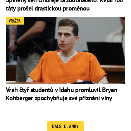
Splněný sen Ondřeje Brzobohatého: Kvůli roli
táty prošel drastickou proměnou
VRAŽDA
Vrah čtyř studentů v Idahu promluvil. Bryan
Kohberger zpochybňuje své přiznání viny
DALŠÍ ČLÁNKY