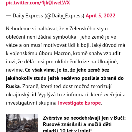
pic.twitter.com/4jkQJweLWX
— Daily Express (@Daily_Express)
April 5, 2022
Nebudeme si nalhávat, že v Zelenského stylu
oblečení není žádná symbolika - jeho země je ve
válce a on musí motivovat lidi k boji. Jaký důvod má
k vojenskému úboru Macron, kromě snahy vzbudit
iluzi, že dělá cosi pro uklidnění krize na Ukrajině,
nevíme.
Co však víme, je to, že jeho země bez
jakéhokoliv studu ještě nedávno posílala zbraně do
Ruska.
Zbraně, které teď dost možná terorizují
ukrajinský lid. Vyplývá to z informací, které zveřejnila
investigativní skupina
Investigate Europe
.
Zvěrstva se neodehrávají jen v Buči:
Rusové znásilnili a mučili děti
mladší 10 let v Irpini!