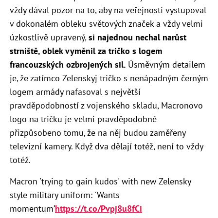
vždy dával pozor na to, aby na veřejnosti vystupoval
v dokonalém obleku světových značek a vždy velmi
úzkostlivě upravený,
si najednou nechal narůst
strniště, oblek vyměnil za tričko s logem
francouzských ozbrojených sil.
Úsměvným detailem
je, že zatímco Zelenskyj tričko s nenápadným černým
logem armády nafasoval s největší
pravděpodobností z vojenského skladu, Macronovo
logo na tričku je velmi pravděpodobně
přizpůsobeno tomu, že na něj budou zaměřeny
televizní kamery. Když dva dělají totéž, není to vždy
totéž.
Macron 'trying to gain kudos' with new Zelensky
style military uniform: 'Wants
momentum’
https://t.co/Pvpj8u8fCi