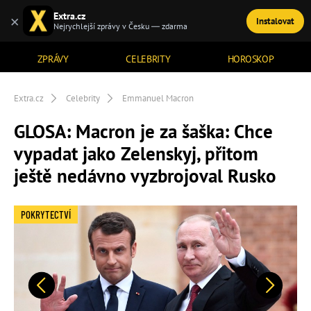
Extra.cz
×
Instalovat
TÉMATA
Nejrychlejší zprávy v Česku — zdarma
ZPRÁVY
CELEBRITY
HOROSKOP
Extra.cz
Celebrity
Emmanuel Macron
GLOSA: Macron je za šaška: Chce
vypadat jako Zelenskyj, přitom
ještě nedávno vyzbrojoval Rusko
POKRYTECTVÍ
Předchozí
Další