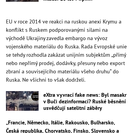
EU v roce 2014 ve reakci na ruskou anexi Krymu a
konflikt s Ruskem podporovanými silami na
východě Ukrajiny zavedla embargo na vývoz
vojenského materiálu do Ruska. Rada Evropské unie
se tehdy rozhodla zakázat unijním subjektům „přímý
nebo nepřímý prodej, dodávky, přesuny nebo export
zbraní a souvisejícího materiálu všeho druhu“ do
Ruska. Ne všichni to však dodrželi.
eXtra vyvrací fake news: Byl masakr
v Buči dezinformací? Ruské běsnění
usvědčují satelitní záběry
„Francie, Německo, Itálie, Rakousko, Bulharsko,
Česká republika, Chorvatsko, Finsko, Slovensko a