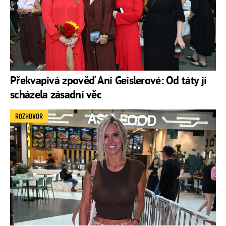
Překvapivá zpověď Ani Geislerové: Od táty jí
scházela zásadní věc
ROZHOVOR