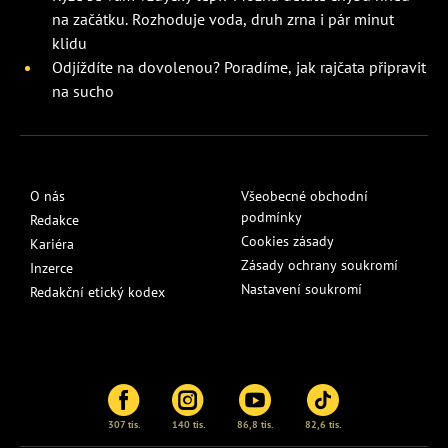
na začátku. Rozhoduje voda, druh zrna i pár minut
klidu
Odjíždíte na dovolenou? Poradíme, jak rajčata připravit
na sucho
O nás
Všeobecné obchodní
podmínky
Redakce
Cookies zásady
Kariéra
Zásady ochrany soukromí
Inzerce
Nastavení soukromí
Redakční etický kodex
307 tis.
140 tis.
86,8 tis.
82,6 tis.