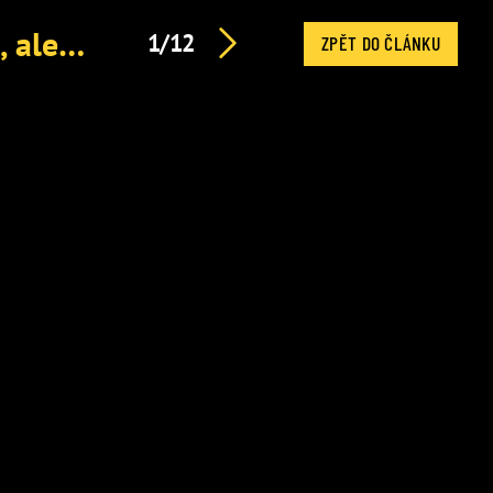
Facka pro Babiše s Macinkou: Chtěli ponížit prezidenta, ale ztrapnili sami sebe, směje se Fiala
1/12
ZPĚT DO ČLÁNKU