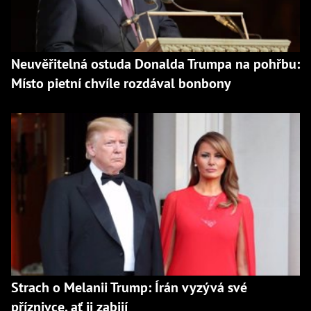
Neuvěřitelná ostuda Donalda Trumpa na pohřbu:
Místo pietní chvíle rozdával bonbony
Strach o Melanii Trump: Írán vyzývá své
příznivce, ať ji zabijí