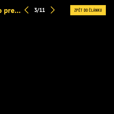
Donald Trump opět potupil Zelenského: Neslušné gesto prezidenta a obrovský trapas
3/11
ZPĚT DO ČLÁNKU