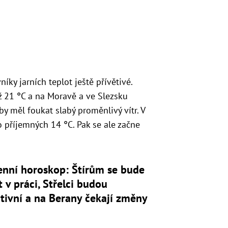
níky jarních teplot ještě přívětivé.
 21 °C a na Moravě a ve Slezsku
y měl foukat slabý proměnlivý vítr. V
 příjemných 14 °C. Pak se ale začne
enní horoskop: Štírům se bude
t v práci, Střelci budou
tivní a na Berany čekají změny