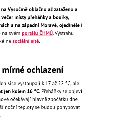
na Vysočině oblačno až zataženo a
 večer místy přeháňky a bouřky,
hách a na západní Moravě, ojediněle i
é na svém
portálu ČHMÚ
. Výstrahu
aké na
sociální sítě
.
i mírné ochlazení
en sice vystoupají k 17 až 22 °C, ale
t jen kolem 16 °C.
Přeháňky se objeví
gové očekávají hlavně zpočátku dne
ší noční teploty se budou pohybovat
.