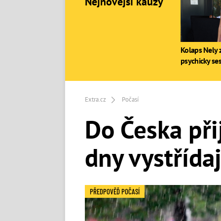
Nejnovější kauzy
Kolaps Nely z
psychicky se
Extra.cz
Počasí
Do Česka při
dny vystřída
PŘEDPOVĚĎ POČASÍ