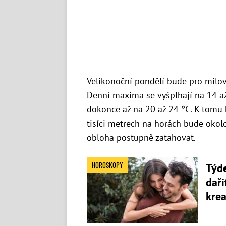
Velikonoční pondělí bude pro
milov
Denní maxima se vyšplhají na 14 až
dokonce až na 20 až 24 °C. K tomu b
tisíci metrech na horách bude okolo
obloha postupně zatahovat.
HOROSKOPY
Týd
daři
krea