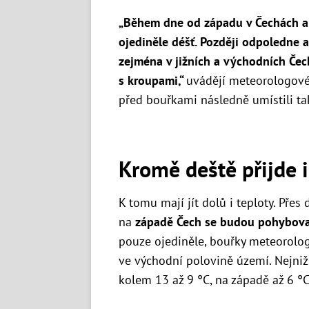
„Během dne od západu v Čechách a 
ojediněle déšť. Později odpoledne a
zejména v jižních a východních Čec
s kroupami,“
uvádějí meteorologov
před bouřkami následně umístili t
Kromě deště přijde 
K tomu mají jít dolů i teploty.
Přes d
na
západě Čech se budou pohybova
pouze ojediněle, bouřky meteorolo
ve východní polovině území. Nejniž
kolem 13 až 9 °C, na západě až 6 °C