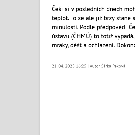
Češi si v posledních dnech moh
teplot. To se ale již brzy stan
minulostí. Podle předpovědi 
ústavu (ČHMÚ) to totiž vypadá,
mraky, déšť a ochlazení. Dokon
21. 04. 2025 16:25 | Autor
Šárka Peková