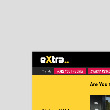
ARE YOU THE ONE?
FARMA ČESK
Trendy
Are You 