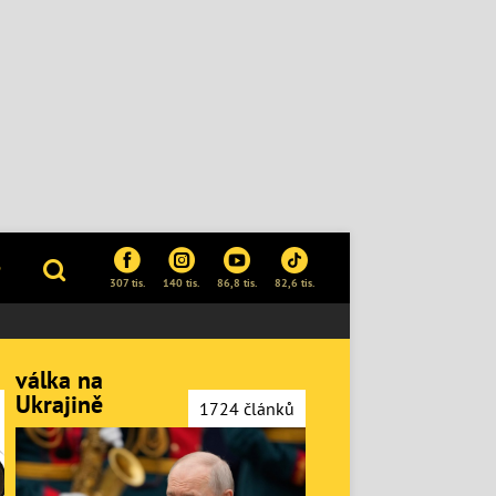
P
307 tis.
140 tis.
86,8 tis.
82,6 tis.
válka na
Ukrajině
1724 článků