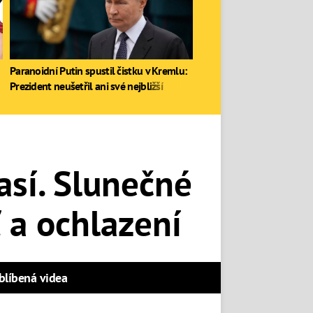
Paranoidní Putin spustil čistku v Kremlu:
Prezident neušetřil ani své nejbližší
así. Slunečné
ť a ochlazení
blíbená videa