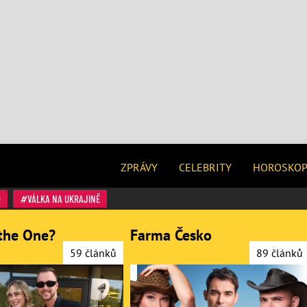
ZPRÁVY
CELEBRITY
HOROSKO
O
VÁLKA NA UKRAJINĚ
the One?
Farma Česko
59 článků
89 článků