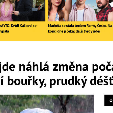
 AYTO. Kvůli Káčkovi se
Markéta se stala terčem Farmy Česko. Na
sypala
konci dne ji čekal další tvrdý úder
jde náhlá změna poč
jí bouřky, prudký déš
O