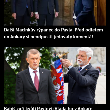
Další Macinkův rýpanec do Pavla. Před odletem
do Ankary si neodpustil jedovatý komentář
Babiš zuří kvůli Pavlovi: Vláda ho v Ankaře