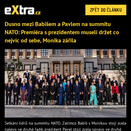
ZPĚT DO ČLÁNKU
Dusno mezi Babišem a Pavlem na summitu
NATO: Premiéra s prezidentem museli držet co
nejvíc od sebe, Monika zářila
Setkání lídrů na summitu NATO. Zatímco Babiš s Monikou stojí zcela
nalevo ve druhé řadě, prezident Pavel stojí zcela vpravo ve druhé