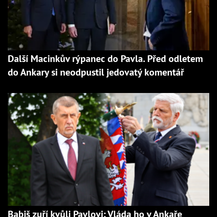
Další Macinkův rýpanec do Pavla. Před odletem
do Ankary si neodpustil jedovatý komentář
Babiš zuří kvůli Pavlovi: Vláda ho v Ankaře