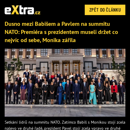
ZPĚT DO ČLÁNKU
Dusno mezi Babišem a Pavlem na summitu
NATO: Premiéra s prezidentem museli držet co
nejvíc od sebe, Monika zářila
Setkání lídrů na summitu NATO. Zatímco Babiš s Monikou stojí zcela
nalevo ve druhé řadě, prezident Pavel stojí zcela vpravo ve druhé