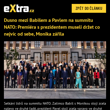
ZPĚT DO ČLÁNKU
Dusno mezi Babišem a Pavlem na summitu
NATO: Premiéra s prezidentem museli držet co
nejvíc od sebe, Monika zářila
Setkání lídrů na summitu NATO. Zatímco Babiš s Monikou stojí zcela
nalevo ve druhé řadě, prezident Pavel stojí zcela vpravo ve druhé