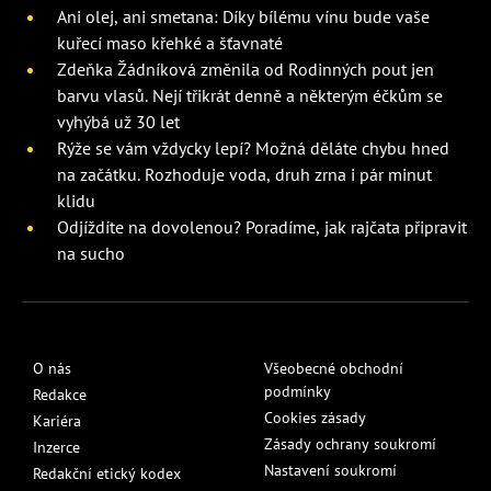
Ani olej, ani smetana: Díky bílému vínu bude vaše
kuřecí maso křehké a šťavnaté
Zdeňka Žádníková změnila od Rodinných pout jen
barvu vlasů. Nejí třikrát denně a některým éčkům se
vyhýbá už 30 let
Rýže se vám vždycky lepí? Možná děláte chybu hned
na začátku. Rozhoduje voda, druh zrna i pár minut
klidu
Odjíždíte na dovolenou? Poradíme, jak rajčata připravit
na sucho
O nás
Všeobecné obchodní
podmínky
Redakce
Cookies zásady
Kariéra
Zásady ochrany soukromí
Inzerce
Nastavení soukromí
Redakční etický kodex