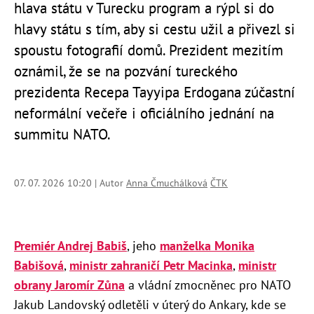
hlava státu v Turecku program a rýpl si do
hlavy státu s tím, aby si cestu užil a přivezl si
spoustu fotografií domů. Prezident mezitím
oznámil, že se na pozvání tureckého
prezidenta Recepa Tayyipa Erdogana zúčastní
neformální večeře i oficiálního jednání na
summitu NATO.
07. 07. 2026 10:20 | Autor
Anna Čmuchálková
ČTK
Premiér Andrej Babiš
, jeho
manželka Monika
Babišová
,
ministr zahraničí Petr Macinka
,
ministr
obrany Jaromír Zůna
a vládní zmocněnec pro NATO
Jakub Landovský odletěli v úterý do Ankary, kde se