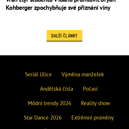
Kohberger zpochybňuje své přiznání viny
DALŠÍ ČLÁNKY
Seriál Ulice
Výměna manželek
Andělská čísla
Počasí
Módní trendy 2026
Reality show
Star Dance 2026
Extrémní proměny