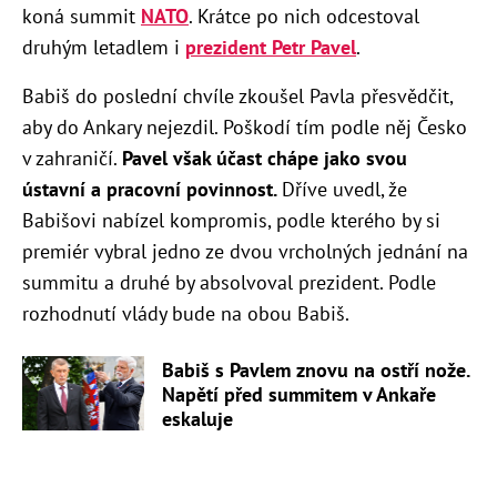
koná summit
NATO
. Krátce po nich odcestoval
druhým letadlem i
prezident Petr Pavel
.
Babiš do poslední chvíle zkoušel Pavla přesvědčit,
aby do Ankary nejezdil. Poškodí tím podle něj Česko
v zahraničí.
Pavel však účast chápe jako svou
ústavní a pracovní povinnost.
Dříve uvedl, že
Babišovi nabízel kompromis, podle kterého by si
premiér vybral jedno ze dvou vrcholných jednání na
summitu a druhé by absolvoval prezident. Podle
rozhodnutí vlády bude na obou Babiš.
Babiš s Pavlem znovu na ostří nože.
Napětí před summitem v Ankaře
eskaluje