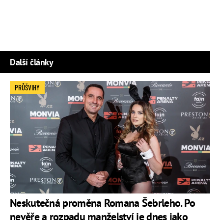
Další články
PRŮŠVIHY
Neskutečná proměna Romana Šebrleho. Po
nevěře a rozpadu manželství je dnes jako