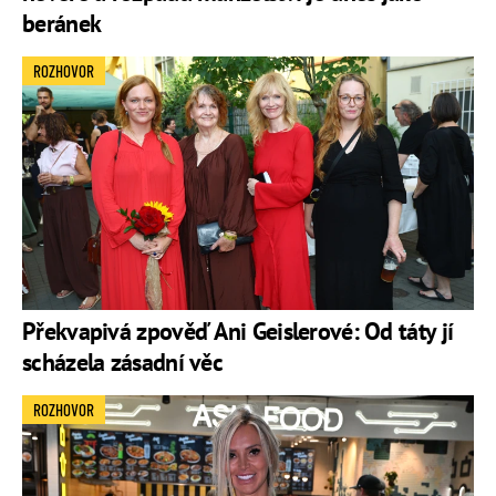
beránek
ROZHOVOR
Překvapivá zpověď Ani Geislerové: Od táty jí
scházela zásadní věc
ROZHOVOR