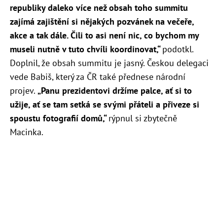
republiky daleko více než obsah toho summitu
zajímá zajištění si nějakých pozvánek na večeře,
akce a tak dále. Čili to asi není nic, co bychom my
museli nutně v tuto chvíli koordinovat,“
podotkl.
Doplnil, že obsah summitu je jasný. Českou delegaci
vede Babiš, který za ČR také přednese národní
projev.
„Panu prezidentovi držíme palce, ať si to
užije, ať se tam setká se svými přáteli a přiveze si
spoustu fotografií domů,“
rýpnul si zbytečně
Macinka.