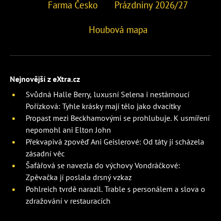
Farma Česko
Prázdniny 2026/27
Houbová mapa
Nejnovější z eXtra.cz
Svůdná Halle Berry, luxusní Selena i nestárnoucí
Pořízková: Tyhle krásky mají tělo jako dvacítky
Propast mezi Beckhamovými se prohlubuje. K usmíření
nepomohl ani Elton John
Překvapivá zpověď Ani Geislerové: Od táty jí scházela
zásadní věc
Šafářová se navezla do výchovy Vondráčkové:
Zpěvačka jí poslala drsný vzkaz
Pohlreich tvrdě narazil. Trable s personálem a slova o
zdražování v restauracích