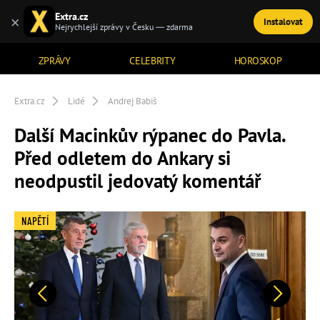
Extra.cz
×
Instalovat
TÉMATA
Nejrychlejší zprávy v Česku — zdarma
ZPRÁVY
CELEBRITY
HOROSKOP
Extra.cz
Lidé
Andrej Babiš
Další Macinkův rýpanec do Pavla.
Před odletem do Ankary si
neodpustil jedovatý komentář
NAPĚTÍ
Předchozí
Další