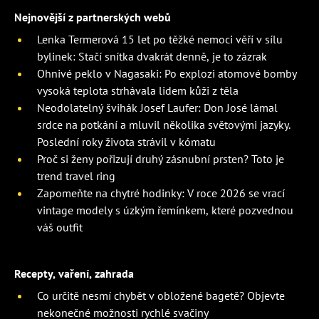
Nejnovější z partnerských webů
Lenka Termerová 15 let po těžké nemoci věří v sílu
bylinek: Stačí snítka dvakrát denně, je to zázrak
Ohnivé peklo v Nagasaki: Po explozi atomové bomby
vysoká teplota strhávala lidem kůži z těla
Neodolatelný švihák Josef Laufer: Don José lámal
srdce na potkání a mluvil několika světovými jazyky.
Poslední roky života strávil v kómatu
Proč si ženy pořizují druhý zásnubní prsten? Toto je
trend travel ring
Zapomeňte na chytré hodinky: V roce 2026 se vrací
vintage modely s úzkým řemínkem, které pozvednou
váš outfit
Recepty, vaření, zahrada
Co určitě nesmí chybět v obložené bagetě? Objevte
nekonečné možnosti rychlé svačiny