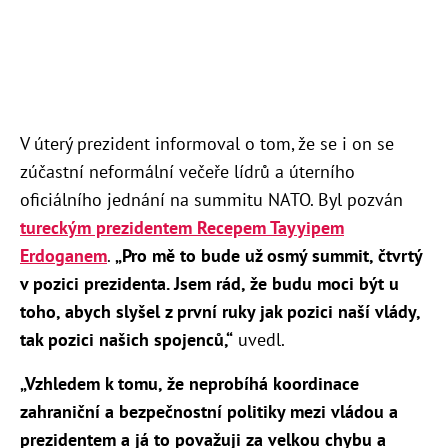
V úterý prezident informoval o tom, že se i on se
zúčastní neformální večeře lídrů a úterního
oficiálního jednání na summitu NATO. Byl pozván
tureckým prezidentem Recepem Tayyipem
Erdoganem
.
„Pro mě to bude už osmý summit, čtvrtý
v pozici prezidenta. Jsem rád, že budu moci být u
toho, abych slyšel z první ruky jak pozici naší vlády,
tak pozici našich spojenců,“
uvedl.
„Vzhledem k tomu, že neprobíhá koordinace
zahraniční a bezpečnostní politiky mezi vládou a
prezidentem a já to považuji za velkou chybu a