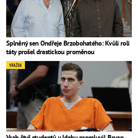
Splněný sen Ondřeje Brzobohatého: Kvůli roli
táty prošel drastickou proměnou
VRAŽDA
Vrah čtyř studentů v Idahu promluvil. Bryan