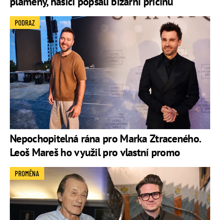
plameny, hasiči popsali bizarní příčinu
PODRAZ
Nepochopitelná rána pro Marka Ztraceného.
Leoš Mareš ho využil pro vlastní promo
PROMĚNA