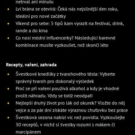
netrval ani minutu
Lví brána se otevírá: Čeká nás nejsilnější den roku,
ideální pro nové začátky
Víkend pro sebe: 5 tipů kam vyrazit na festival, drink,
rande a do kina
Co nosí módní influencerky? Následující barevné
kombinace musíte vyzkoušet, než skončí léto
Recepty, vaření, zahrada
Švestkové knedlíky z tvarohového těsta: Vyberte
správný tvaroh pro dokonalý výsledek
Proč se při vaření používá alkohol a kdy je vhodné
zvolit náhradu. Vždy se totiž neodpaří
Nejlepší druhý život pro lák od okurek? Vložte do něj
vejce a za pár dní získáte výraznou chuťovku bez práce
Švestková sezona nabízí víc než povidla. Vyzkoušejte
30 receptů, v nichž si švestky rozumí s mákem či
marcipánem