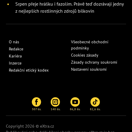
Srpen přeje hrášku i fazolím. Právě teď dozrávají jedny
z nejlepších rostlinných zdrojů bílkovin
O nás
Všeobecné obchodní
podmínky
Redakce
Cookies zásady
Kariéra
Zásady ochrany soukromí
Inzerce
Nastavení soukromí
Redakční etický kodex
307 tis.
140 tis.
86,8 tis.
82,6 tis.
Copyright 2026 © eXtra.cz