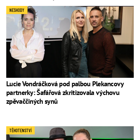
NESHODY
Lucie Vondráčková pod palbou Plekancovy
partnerky: Šafářová zkritizovala výchovu
zpěvaččiných synů
TĚHOTENSTVÍ