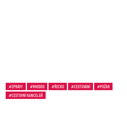
ZPRÁVY
RHODOS
ŘECKO
CESTOVÁNÍ
POŽÁR
CESTOVNÍ KANCELÁŘ