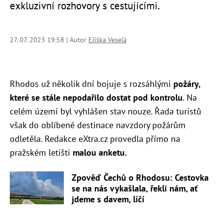
exkluzivní rozhovory s cestujícími.
27. 07. 2023 19:58 | Autor
Eliška Veselá
Rhodos už několik dní bojuje s rozsáhlými
požáry,
které se stále nepodařilo dostat pod kontrolu
. Na
celém území byl vyhlášen stav nouze. Řada turistů
však do oblíbené destinace navzdory požárům
odletěla. Redakce eXtra.cz provedla přímo na
pražském letišti
malou anketu.
Zpověď Čechů o Rhodosu: Cestovka
se na nás vykašlala, řekli nám, ať
jdeme s davem, líčí