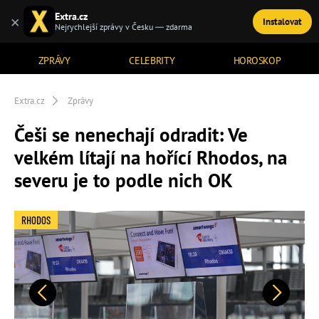
Extra.cz
×
Instalovat
TÉMATA
Nejrychlejší zprávy v Česku — zdarma
ZPRÁVY
CELEBRITY
HOROSKOP
Extra.cz
Zprávy
Češi se nenechají odradit: Ve
velkém lítají na hořící Rhodos, na
severu je to podle nich OK
RHODOS
Předchozí
Další