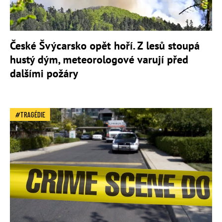
České Švýcarsko opět hoří. Z lesů stoupá
hustý dým, meteorologové varují před
dalšími požáry
TRAGÉDIE