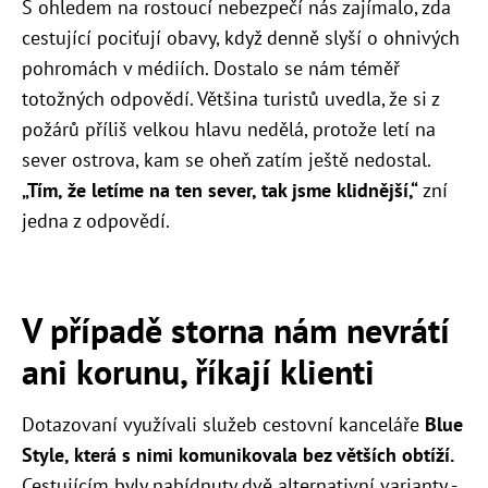
S ohledem na rostoucí nebezpečí nás zajímalo, zda
cestující pociťují obavy, když denně slyší o ohnivých
pohromách v médiích. Dostalo se nám téměř
totožných odpovědí. Většina turistů uvedla, že si z
požárů příliš velkou hlavu nedělá, protože letí na
sever ostrova, kam se oheň zatím ještě nedostal.
„Tím, že letíme na ten sever, tak jsme klidnější,“
zní
jedna z odpovědí.
V případě storna nám nevrátí
ani korunu, říkají klienti
Dotazovaní využívali služeb cestovní kanceláře
Blue
Style, která s nimi komunikovala bez větších obtíží.
Cestujícím byly nabídnuty dvě alternativní varianty -