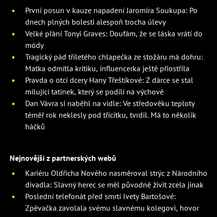
První posun v kauze napadení Jaromíra Soukupa: Po
dnech plných bolesti alespoň trocha úlevy
Velké přání Tonyi Graves: Doufám, že se láska vrátí do
módy
Tragický pád tříletého chlapečka ze stožáru má dohru:
Matka odmítla kritiku, influencerka ještě přiostřila
Pravda o otci dcery Hany Třeštíkové: Z dárce se stal
milující tatínek, který se podílí na výchově
Dan Vávra si naběhl na vidle: Ve středověku teploty
téměř rok neklesly pod třicítku, tvrdil. Má to několik
háčků
Nejnovější z partnerských webů
Kariéru Oldřicha Nového nasměroval strýc z Národního
divadla: Slavný herec se měl původně živit zcela jinak
Poslední telefonát před smrtí Ivety Bartošové:
Zpěvačka zavolala svému slavnému kolegovi, hovor