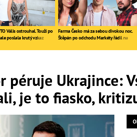
TO Vális ostrouhal. Touží po
Farma Česko má za sebou divokou noc.
ale poslala krutý vzkaz
Štěpán po odchodu Markéty řádil na
stole, Zdeněk poprvé pil
 péruje Ukrajince: V
i, je to fiasko, kritiz
O