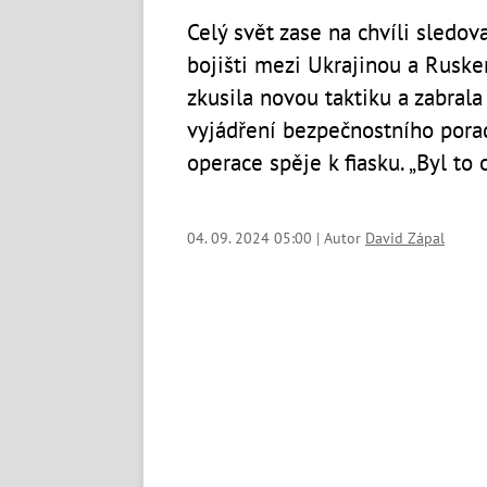
Celý svět zase na chvíli sledov
bojišti mezi Ukrajinou a Rusk
zkusila novou taktiku a zabral
vyjádření bezpečnostního porad
operace spěje k fiasku. „Byl to 
04. 09. 2024 05:00 | Autor
David Zápal