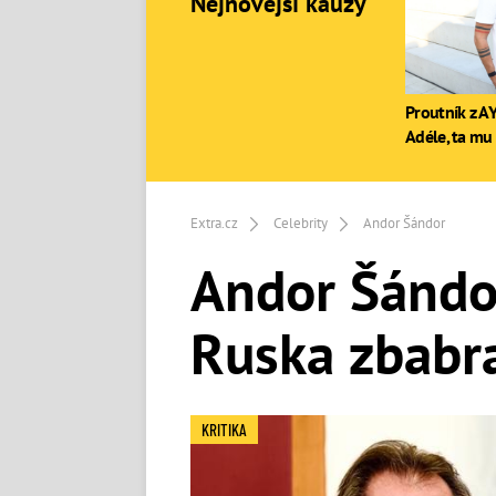
Nejnovější kauzy
Proutník z AY
Adéle, ta mu 
Extra.cz
Celebrity
Andor Šándor
Andor Šándor
Ruska zbabral
KRITIKA