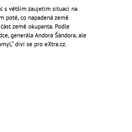
al s větším zaujetím situaci na
em poté, co napadená země
a část země okupanta. Podle
ce, generála Andora Šándora, ale
omyl,“ diví se pro eXtra.cz.