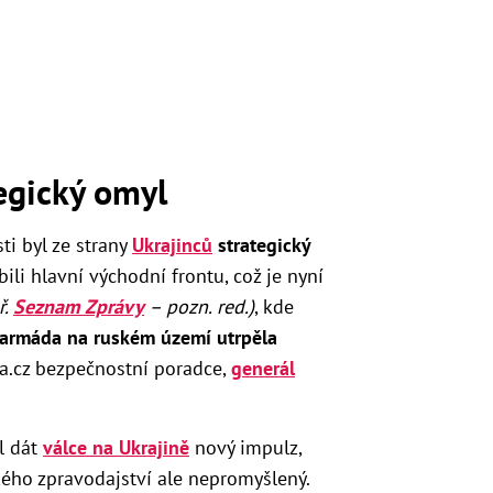
egický omyl
ti byl ze strany
Ukrajinců
strategický
bili hlavní východní frontu, což je nyní
ř.
Seznam Zprávy
– pozn. red.)
, kde
 armáda na ruském území utrpěla
tra.cz bezpečnostní poradce,
generál
l dát
válce na Ukrajině
nový impulz,
ého zpravodajství ale nepromyšlený.