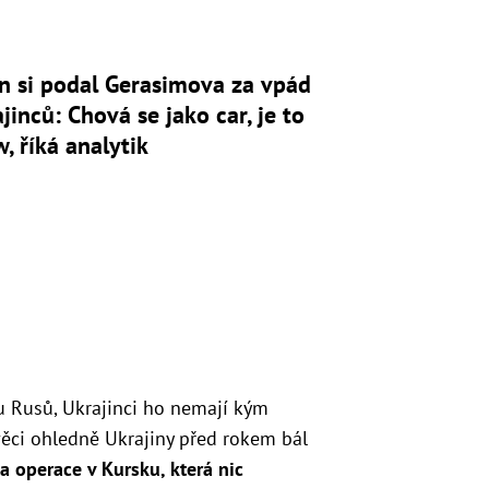
n si podal Gerasimova za vpád
jinců: Chová se jako car, je to
, říká analytik
 Rusů, Ukrajinci ho nemají kým
věci ohledně Ukrajiny před rokem bál
ka operace v Kursku, která nic