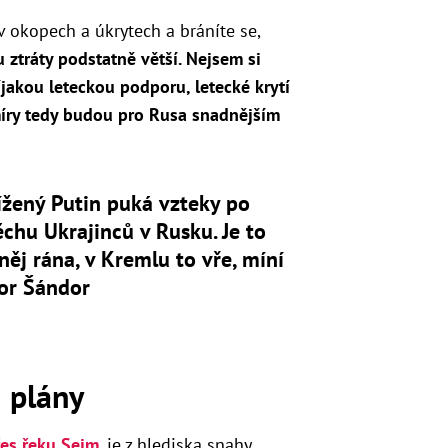
ý v okopech a úkrytech a bráníte se,
u ztráty podstatně větší. Nejsem si
íjakou leteckou podporu, letecké krytí
míry tedy budou pro Rusa snadnějším
žený Putin puká vzteky po
chu Ukrajinců v Rusku. Je to
něj rána, v Kremlu to vře, míní
or Šándor
i plány
řes řeku Sejm
, je z hlediska snahy