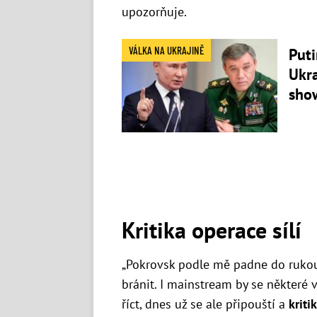
upozorňuje.
VÁLKA NA UKRAJINĚ
Puti
Ukra
show
Kritika operace sílí
„Pokrovsk podle mě padne do rukou
bránit. I mainstream by se některé 
říct, dnes už se ale připouští a
kriti