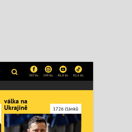
P
307 tis.
140 tis.
86,8 tis.
82,6 tis.
válka na
Ukrajině
1726 článků