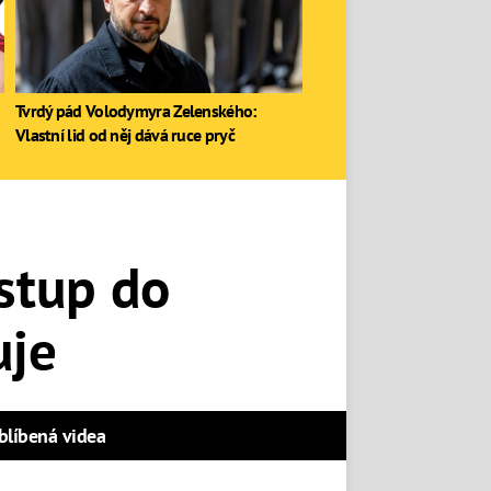
Tvrdý pád Volodymyra Zelenského:
Vlastní lid od něj dává ruce pryč
stup do
uje
blíbená videa