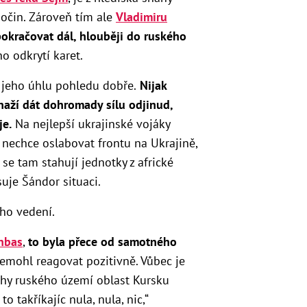
počin. Zároveň tím ale
Vladimiru
 pokračovat dál, hlouběji do ruského
o odkrytí karet.
z jeho úhlu pohledu dobře.
Nijak
naží dát dohromady sílu odjinud,
je.
Na nejlepší ukrajinské vojáky
nechce oslabovat frontu na Ukrajině,
 se tam stahují jednotky z africké
suje Šándor situaci.
ého vedení.
nbas
,
to byla přece od samotného
nemohl reagovat pozitivně. Vůbec je
ohy ruského území oblast Kursku
 takříkajíc nula, nula, nic,“