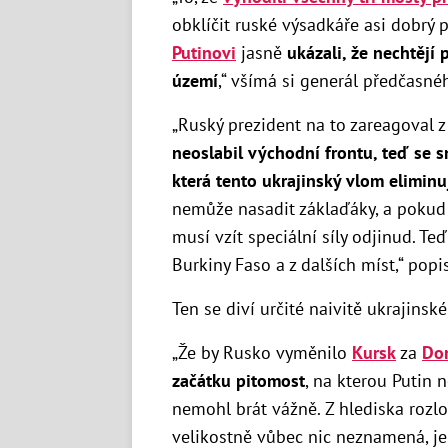
obklíčit ruské výsadkáře asi dobrý 
Putinovi
jasně
ukázali, že nechtějí
území
,“ všímá si generál předčasnéh
„Ruský prezident na to zareagoval 
neoslabil východní frontu, teď se s
která tento ukrajinský vlom eliminu
nemůže nasadit záklaďáky, a pokud 
musí vzít speciální síly odjinud. Teď
Burkiny Faso a z dalších míst,“ popi
Ten se diví určité naivitě ukrajinsk
„Že by Rusko vyměnilo
Kursk
za
Do
začátku pitomost
, na kterou Putin 
nemohl brát vážně. Z hlediska rozl
velikostně vůbec nic neznamená, je to