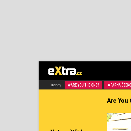
ARE YOU THE ONE?
FARMA ČESK
Trendy
Are You 