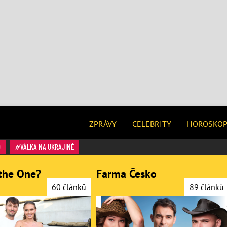
ZPRÁVY
CELEBRITY
HOROSKO
O
VÁLKA NA UKRAJINĚ
the One?
Farma Česko
60 článků
89 článků