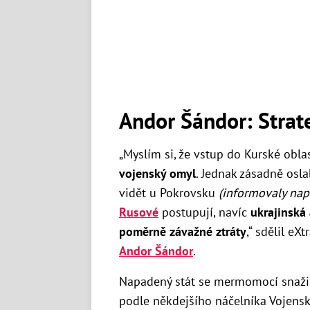
Andor Šándor: Strat
„Myslím si, že vstup do Kurské oblas
vojenský omyl
. Jednak zásadně osla
vidět u Pokrovsku
(informovaly nap
Rusové
postupují, navíc
ukrajinská
poměrně závažné ztráty
,“ sdělil eX
Andor Šándor
.
Napadený stát se mermomocí snaži
podle někdejšího náčelníka Vojensk