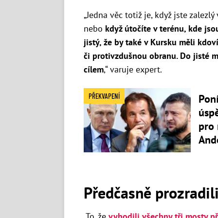
„Jedna věc totiž je, když jste zalezl
nebo
když útočíte v terénu, kde jso
jistý, že by také v Kursku měli kdov
či protivzdušnou obranu. Do jisté 
cílem
,“ varuje expert.
PŘEKVAPENÍ
Poní
úspě
pro 
And
Předčasně prozradil
„To, že
vyhodili všechny tři mosty p