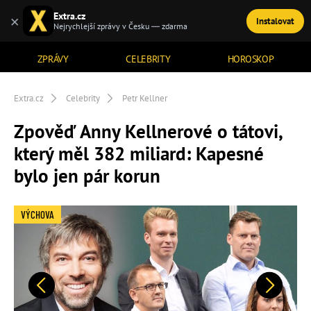
Extra.cz
×
Instalovat
TÉMATA
Nejrychlejší zprávy v Česku — zdarma
ZPRÁVY
CELEBRITY
HOROSKOP
Extra.cz
Celebrity
Petr Kellner
Zpověď Anny Kellnerové o tátovi,
který měl 382 miliard: Kapesné
bylo jen pár korun
VÝCHOVA
Předchozí
Další