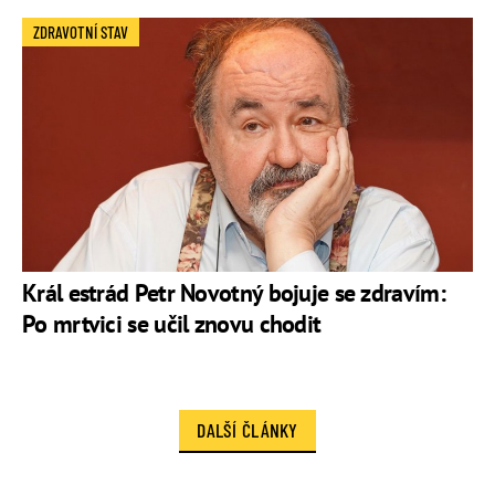
ZDRAVOTNÍ STAV
Král estrád Petr Novotný bojuje se zdravím:
Po mrtvici se učil znovu chodit
DALŠÍ ČLÁNKY