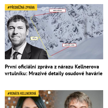
PŘEDBĚŽNÁ ZPRÁVA
První oficiální zpráva z nárazu Kellnerova
vrtulníku: Mrazivé detaily osudové havárie
RENÁTA KELLNEROVÁ