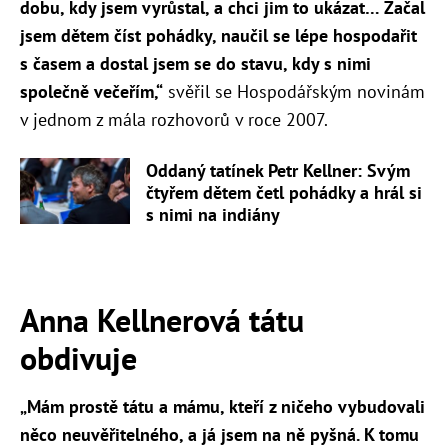
dobu, kdy jsem vyrůstal, a chci jim to ukázat… Začal
jsem dětem číst pohádky, naučil se lépe hospodařit
s časem a dostal jsem se do stavu, kdy s nimi
společně večeřím,“
svěřil se Hospodářským novinám
v jednom z mála rozhovorů v roce 2007.
Oddaný tatínek Petr Kellner: Svým
čtyřem dětem četl pohádky a hrál si
s nimi na indiány
Anna Kellnerová tátu
obdivuje
„Mám prostě tátu a mámu, kteří z ničeho vybudovali
něco neuvěřitelného, a já jsem na ně pyšná. K tomu