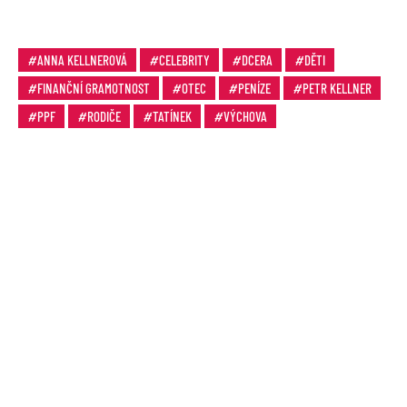
ANNA KELLNEROVÁ
CELEBRITY
DCERA
DĚTI
FINANČNÍ GRAMOTNOST
OTEC
PENÍZE
PETR KELLNER
PPF
RODIČE
TATÍNEK
VÝCHOVA