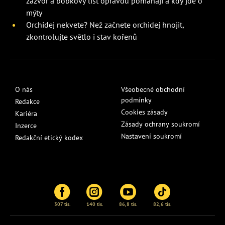
zázvor a bobkový list opravdu pomáhají a kdy jde o
mýty
Orchidej nekvete? Než začnete orchidej hnojit,
zkontrolujte světlo i stav kořenů
O nás
Všeobecné obchodní
podmínky
Redakce
Cookies zásady
Kariéra
Zásady ochrany soukromí
Inzerce
Nastavení soukromí
Redakční etický kodex
307 tis.
140 tis.
86,8 tis.
82,6 tis.