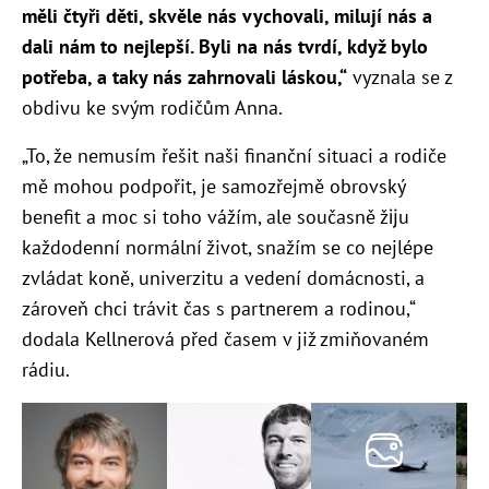
měli čtyři děti, skvěle nás vychovali, milují nás a
dali nám to nejlepší. Byli na nás tvrdí, když bylo
potřeba, a taky nás zahrnovali láskou,“
vyznala se z
obdivu ke svým rodičům Anna.
„To, že nemusím řešit naši finanční situaci a rodiče
mě mohou podpořit, je samozřejmě obrovský
benefit a moc si toho vážím, ale současně žĳu
každodenní normální život, snažím se co nejlépe
zvládat koně, univerzitu a vedení domácnosti, a
zároveň chci trávit čas s partnerem a rodinou,“
dodala Kellnerová před časem v již zmiňovaném
rádiu.