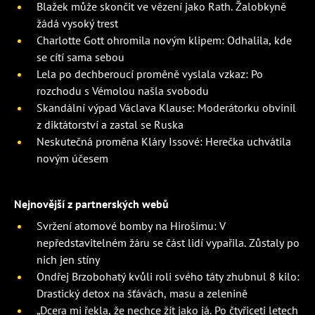
Blažek může skončit ve vězení jako Rath. Žalobkyně
žádá vysoký trest
Charlotte Gott ohromila novým klipem: Odhalila, kde
se cítí sama sebou
Lela po dechberoucí proměně vyslala vzkaz: Po
rozchodu s Vémolou našla svobodu
Skandální výpad Václava Klause: Moderátorku obvinil
z diktátorství a zastal se Ruska
Neskutečná proměna Kláry Issové: Herečka uchvátila
novým účesem
Nejnovější z partnerských webů
Svržení atomové bomby na Hirošimu: V
nepředstavitelném žáru se část lidí vypařila. Zůstaly po
nich jen stíny
Ondřej Brzobohatý kvůli roli svého táty zhubnul 8 kilo:
Drastický detox na šťávách, masu a zelenině
„Dcera mi řekla, že nechce žít jako já. Po čtyřiceti letech