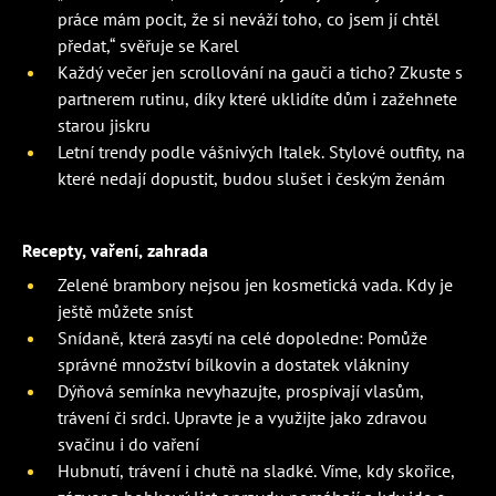
práce mám pocit, že si neváží toho, co jsem jí chtěl
předat,“ svěřuje se Karel
Každý večer jen scrollování na gauči a ticho? Zkuste s
partnerem rutinu, díky které uklidíte dům i zažehnete
starou jiskru
Letní trendy podle vášnivých Italek. Stylové outfity, na
které nedají dopustit, budou slušet i českým ženám
Recepty, vaření, zahrada
Zelené brambory nejsou jen kosmetická vada. Kdy je
ještě můžete sníst
Snídaně, která zasytí na celé dopoledne: Pomůže
správné množství bílkovin a dostatek vlákniny
Dýňová semínka nevyhazujte, prospívají vlasům,
trávení či srdci. Upravte je a využijte jako zdravou
svačinu i do vaření
Hubnutí, trávení i chutě na sladké. Víme, kdy skořice,