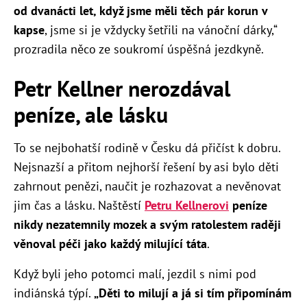
od dvanácti let, když jsme měli těch pár korun v
kapse
, jsme si je vždycky šetřili na vánoční dárky,“
prozradila něco ze soukromí úspěšná jezdkyně.
Petr Kellner nerozdával
peníze, ale lásku
To se nejbohatší rodině v Česku dá přičíst k dobru.
Nejsnazší a přitom nejhorší řešení by asi bylo děti
zahrnout penězi, naučit je rozhazovat a nevěnovat
jim čas a lásku. Naštěstí
Petru Kellnerovi
peníze
nikdy nezatemnily mozek a svým ratolestem raději
věnoval péči jako každý milující táta
.
Když byli jeho potomci malí, jezdil s nimi pod
indiánská týpí.
„Děti to milují a já si tím připomínám