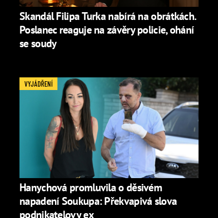
Skandál Filipa Turka nabírá na obrátkách.
Poslanec reaguje na závěry policie, ohání
se soudy
VYJÁDŘENÍ
Hanychová promluvila o děsivém
napadení Soukupa: Překvapivá slova
podnikatelovy ex