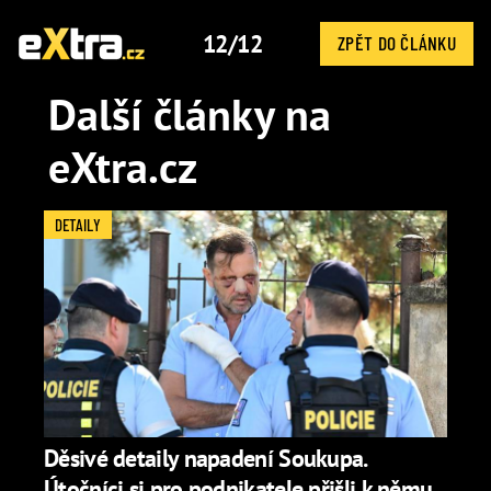
12/12
ZPĚT DO ČLÁNKU
Další články na
eXtra.cz
DETAILY
Děsivé detaily napadení Soukupa.
Útočníci si pro podnikatele přišli k němu