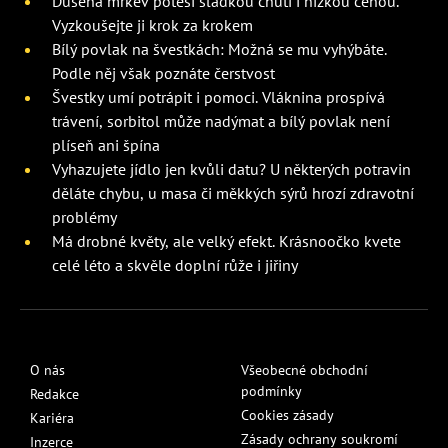
Dušená mrkev potěší sladkou chutí i nízkou cenou.
Vyzkoušejte ji krok za krokem
Bílý povlak na švestkách: Možná se mu vyhýbáte.
Podle něj však poznáte čerstvost
Švestky umí potrápit i pomoci. Vláknina prospívá
trávení, sorbitol může nadýmat a bílý povlak není
plíseň ani špína
Vyhazujete jídlo jen kvůli datu? U některých potravin
děláte chybu, u masa či měkkých sýrů hrozí zdravotní
problémy
Má drobné květy, ale velký efekt. Krásnoočko kvete
celé léto a skvěle doplní růže i jiřiny
O nás
Všeobecné obchodní
podmínky
Redakce
Cookies zásady
Kariéra
Zásady ochrany soukromí
Inzerce