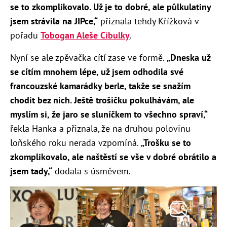
se to zkomplikovalo. Už je to dobré, ale půlkulatiny
jsem strávila na JIPce,“
přiznala tehdy Křížková v
pořadu
Tobogan Aleše Cibulky
.
Nyní se ale zpěvačka cítí zase ve formě.
„Dneska už
se cítím mnohem lépe, už jsem odhodila své
francouzské kamarádky berle, takže se snažím
chodit bez nich. Ještě trošičku pokulhávám, ale
myslím si, že jaro se sluníčkem to všechno spraví,“
řekla Hanka a přiznala, že na druhou polovinu
loňského roku nerada vzpomíná.
„Trošku se to
zkomplikovalo, ale naštěstí se vše v dobré obrátilo a
jsem tady,“
dodala s úsměvem.