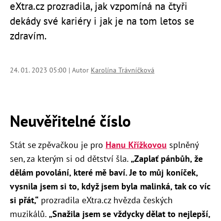
eXtra.cz prozradila, jak vzpomíná na čtyři
dekády své kariéry i jak je na tom letos se
zdravím.
24. 01. 2023 05:00 | Autor
Karolína Trávníčková
Neuvěřitelné číslo
Stát se zpěvačkou je pro
Hanu Křížkovou
splněný
sen, za kterým si od dětství šla.
„Zaplať pánbůh, že
dělám povolání, které mě baví. Je to můj koníček,
vysnila jsem si to, když jsem byla malinká, tak co víc
si přát,“
prozradila eXtra.cz hvězda českých
muzikálů.
„Snažila jsem se vždycky dělat to nejlepší,