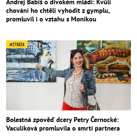
Andrej Babiš o divokém mládí: Kvůli
chování ho chtěli vyhodit z gymplu,
promluvil i o vztahu s Monikou
ZTRÁTA
Bolestná zpověď dcery Petry Černocké:
Vaculíková promluvila o smrti partnera