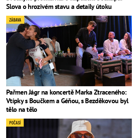
Slova o hrozivém stavu a detaily útoku
ZÁBAVA
Pařmen Jágr na koncertě Marka Ztraceného:
Vtípky s Boučkem a Géňou, s Bezděkovou byl
tělo na tělo
POČASÍ