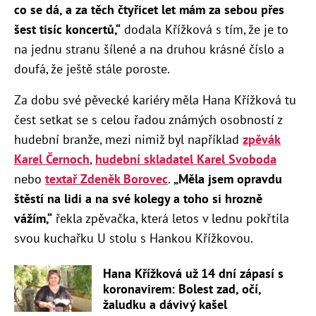
co se dá, a za těch čtyřicet let mám za sebou přes
šest tisíc koncertů,“
dodala Křížková s tím, že je to
na jednu stranu šílené a na druhou krásné číslo a
doufá, že ještě stále poroste.
Za dobu své pěvecké kariéry měla Hana Křížková tu
čest setkat se s celou řadou známých osobností z
hudební branže, mezi nimiž byl například
zpěvák
Karel Černoch
,
hudební skladatel Karel Svoboda
nebo
textař Zdeněk Borovec
.
„Měla jsem opravdu
štěstí na lidi a na své kolegy a toho si hrozně
vážím,“
řekla zpěvačka, která letos v lednu pokřtila
svou kuchařku U stolu s Hankou Křížkovou.
Hana Křížková už 14 dní zápasí s
koronavirem: Bolest zad, očí,
žaludku a dávivý kašel