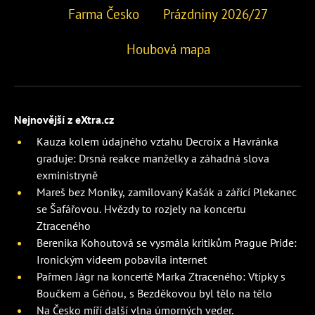
Farma Česko
Prázdniny 2026/27
Houbová mapa
Nejnovější z eXtra.cz
Kauza kolem údajného vztahu Decroix a Havránka
graduje: Drsná reakce manželky a záhadná slova
exministryně
Mareš bez Moniky, zamilovaný Kašák a zářící Plekanec
se Šafářovou. Hvězdy to rozjely na koncertu
Ztraceného
Berenika Kohoutová se vysmála kritikům Prague Pride:
Ironickým videem pobavila internet
Pařmen Jágr na koncertě Marka Ztraceného: Vtípky s
Boučkem a Géňou, s Bezděkovou byl tělo na tělo
Na Česko míří další vlna úmorných veder.