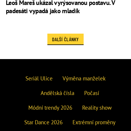
Leoš Mareš ukázal vyrýsovanou postavu. V
padesáti vypadá jako mladík
DALŠÍ ČLÁNKY
Seriál Ulice
Výměna manželek
Andělská čísla
Počasí
Módní trendy 2026
Reality show
Star Dance 2026
Extrémní proměny