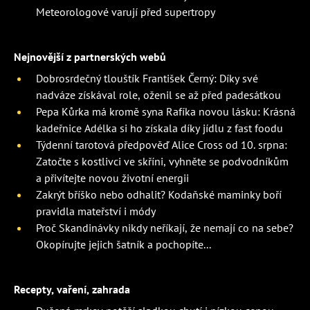
Meteorologové varují před supertropy
Nejnovější z partnerských webů
Dobrosrdečný tlouštík František Černý: Díky své
nadváze získával role, oženil se až před padesátkou
Pepa Kůrka má kromě syna Rafíka novou lásku: Krásná
kadeřnice Adélka si ho získala díky jídlu z fast foodu
Týdenní tarotová předpověď Alice Cross od 10. srpna:
Zatočte s kostlivci ve skříni, vyhněte se podvodníkům
a přivítejte novou životní energii
Zakrýt bříško nebo odhalit? Kodaňské maminky boří
pravidla mateřství i módy
Proč Skandinávky nikdy neříkají, že nemají co na sebe?
Okopírujte jejich šatník a pochopíte...
Recepty, vaření, zahrada