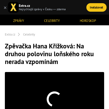
Extra.cz
×
Instalovat
TÉMATA
Nejrychlejší zprávy v Česku — zdarma
ZPRÁVY
CELEBRITY
HOROSKOP
Extra.cz
Celebrity
Zpěvačka Hana Křížková: Na
druhou polovinu loňského roku
nerada vzpomínám