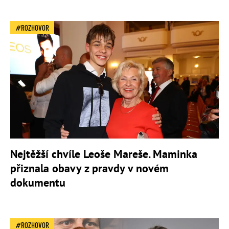
ROZHOVOR
Nejtěžší chvíle Leoše Mareše. Maminka
přiznala obavy z pravdy v novém
dokumentu
ROZHOVOR