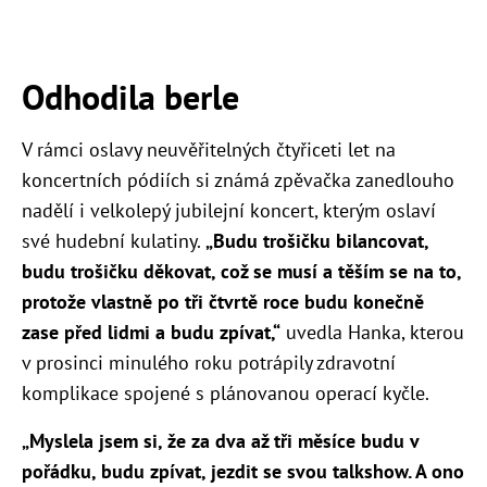
Odhodila berle
V rámci oslavy neuvěřitelných čtyřiceti let na
koncertních pódiích si známá zpěvačka zanedlouho
nadělí i velkolepý jubilejní koncert, kterým oslaví
své hudební kulatiny.
„Budu trošičku bilancovat,
budu trošičku děkovat, což se musí a těším se na to,
protože vlastně po tři čtvrtě roce budu konečně
zase před lidmi a budu zpívat,“
uvedla Hanka, kterou
v prosinci minulého roku potrápily zdravotní
komplikace spojené s plánovanou operací kyčle.
„Myslela jsem si, že za dva až tři měsíce budu v
pořádku, budu zpívat, jezdit se svou talkshow. A ono