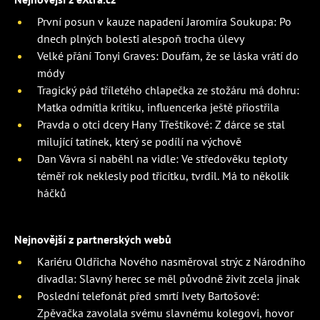
První posun v kauze napadení Jaromíra Soukupa: Po
dnech plných bolesti alespoň trocha úlevy
Velké přání Tonyi Graves: Doufám, že se láska vrátí do
módy
Tragický pád tříletého chlapečka ze stožáru má dohru:
Matka odmítla kritiku, influencerka ještě přiostřila
Pravda o otci dcery Hany Třeštíkové: Z dárce se stal
milující tatínek, který se podílí na výchově
Dan Vávra si naběhl na vidle: Ve středověku teploty
téměř rok neklesly pod třicítku, tvrdil. Má to několik
háčků
Nejnovější z partnerských webů
Kariéru Oldřicha Nového nasměroval strýc z Národního
divadla: Slavný herec se měl původně živit zcela jinak
Poslední telefonát před smrtí Ivety Bartošové:
Zpěvačka zavolala svému slavnému kolegovi, hovor