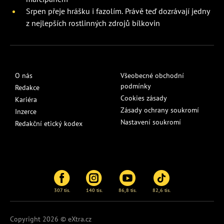
Srpen přeje hrášku i fazolím. Právě teď dozrávají jedny
z nejlepších rostlinných zdrojů bílkovin
O nás
Všeobecné obchodní
podmínky
Redakce
Cookies zásady
Kariéra
Zásady ochrany soukromí
Inzerce
Nastavení soukromí
Redakční etický kodex
307 tis.
140 tis.
86,8 tis.
82,6 tis.
Copyright 2026 © eXtra.cz