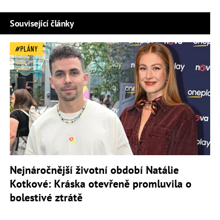
Související články
PLÁNY
Nejnáročnější životní období Natálie
Kotkové: Kráska otevřeně promluvila o
bolestivé ztrátě