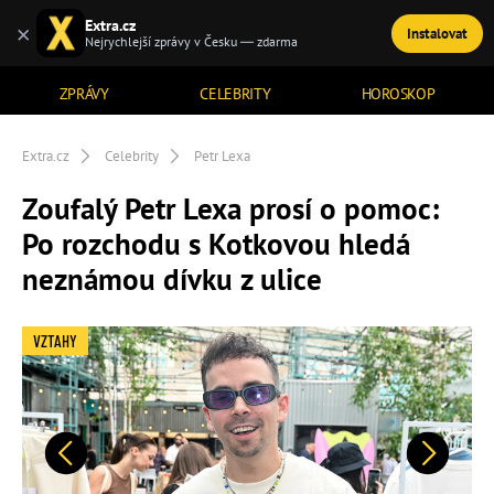
Extra.cz
×
Instalovat
TÉMATA
Nejrychlejší zprávy v Česku — zdarma
ZPRÁVY
CELEBRITY
HOROSKOP
Extra.cz
Celebrity
Petr Lexa
Zoufalý Petr Lexa prosí o pomoc:
Po rozchodu s Kotkovou hledá
neznámou dívku z ulice
VZTAHY
Předchozí
Další