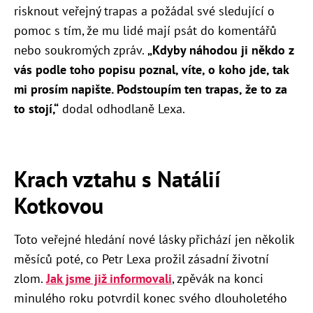
risknout veřejný trapas a požádal své sledující o
pomoc s tím, že mu lidé mají psát do komentářů
nebo soukromých zpráv.
„Kdyby náhodou ji někdo z
vás podle toho popisu poznal, víte, o koho jde, tak
mi prosím napište. Podstoupím ten trapas, že to za
to stojí,“
dodal odhodlaně Lexa.
Krach vztahu s Natálií
Kotkovou
Toto veřejné hledání nové lásky přichází jen několik
měsíců poté, co Petr Lexa prožil zásadní životní
zlom.
Jak jsme již informovali
, zpěvák na konci
minulého roku potvrdil konec svého dlouholetého