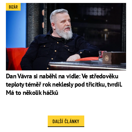
BIZÁR
Dan Vávra si naběhl na vidle: Ve středověku
teploty téměř rok neklesly pod třicítku, tvrdil.
Má to několik háčků
DALŠÍ ČLÁNKY