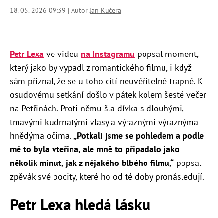
18. 05. 2026 09:39 | Autor
Jan Kučera
Petr Lexa
ve videu
na Instagramu
popsal moment,
který jako by vypadl z romantického filmu, i když
sám přiznal, že se u toho cítí neuvěřitelně trapně. K
osudovému setkání došlo v pátek kolem šesté večer
na Petřinách. Proti němu šla dívka s dlouhými,
tmavými kudrnatými vlasy a výraznými výraznýma
hnědýma očima.
„Potkali jsme se pohledem a podle
mě to byla vteřina, ale mně to připadalo jako
několik minut, jak z nějakého blbého filmu,“
popsal
zpěvák své pocity, které ho od té doby pronásledují.
Petr Lexa hledá lásku