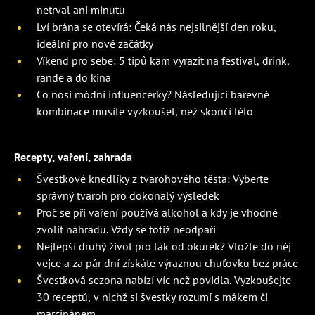
netrval ani minutu
Lví brána se otevírá: Čeká nás nejsilnější den roku,
ideální pro nové začátky
Víkend pro sebe: 5 tipů kam vyrazit na festival, drink,
rande a do kina
Co nosí módní influencerky? Následující barevné
kombinace musíte vyzkoušet, než skončí léto
Recepty, vaření, zahrada
Švestkové knedlíky z tvarohového těsta: Vyberte
správný tvaroh pro dokonalý výsledek
Proč se při vaření používá alkohol a kdy je vhodné
zvolit náhradu. Vždy se totiž neodpaří
Nejlepší druhý život pro lák od okurek? Vložte do něj
vejce a za pár dní získáte výraznou chuťovku bez práce
Švestková sezona nabízí víc než povidla. Vyzkoušejte
30 receptů, v nichž si švestky rozumí s mákem či
marcipánem