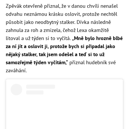
Zpěvák otevřeně přiznal, že v danou chvíli nenašel
odvahu neznámou krásku oslovit, protože nechtěl
působit jako neodbytný stalker. Dívka následně
zahnula za roh a zmizela, čehož Lexa okamžitě
litoval a už týden si to vyčítá.
„Mně bylo hrozně blbé
za ní jít a oslovit ji, protože bych si připadal jako
nějaký stalker, tak jsem odešel a teď si to už
samozřejmě týden vyčítám,“
přiznal hudebník své
zaváhání.