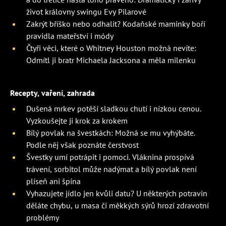
život královny swingu Evy Pilarové
Zakrýt bříško nebo odhalit? Kodaňské maminky boří
pravidla mateřství i módy
Čtyři věci, které o Whitney Houston možná nevíte:
Odmítl ji bratr Michaela Jacksona a měla milenku
Recepty, vaření, zahrada
Dušená mrkev potěší sladkou chutí i nízkou cenou.
Vyzkoušejte ji krok za krokem
Bílý povlak na švestkách: Možná se mu vyhýbáte.
Podle něj však poznáte čerstvost
Švestky umí potrápit i pomoci. Vláknina prospívá
trávení, sorbitol může nadýmat a bílý povlak není
plíseň ani špína
Vyhazujete jídlo jen kvůli datu? U některých potravin
děláte chybu, u masa či měkkých sýrů hrozí zdravotní
problémy