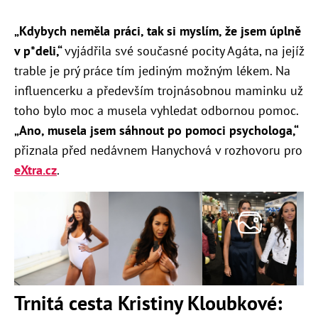
„Kdybych neměla práci, tak si myslím, že jsem úplně
v p*deli,“
vyjádřila své současné pocity Agáta, na jejíž
trable je prý práce tím jediným možným lékem. Na
influencerku a především trojnásobnou maminku už
toho bylo moc a musela vyhledat odbornou pomoc.
„Ano, musela jsem sáhnout po pomoci psychologa,“
přiznala před nedávnem Hanychová v rozhovoru pro
eXtra.cz
.
Trnitá cesta Kristiny Kloubkové: