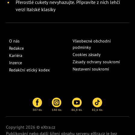
Přerostlé cukety nevyhazujte. Připravíte z nich lehčí
verzi italské klasiky
O nás
Všeobecné obchodní
podmínky
Redakce
Cookies zásady
Kariéra
Zásady ochrany soukromí
Inzerce
Nastavení soukromí
Redakční etický kodex
307 tis.
140 tis.
86,8 tis.
82,6 tis.
Copyright 2026 © eXtra.cz
Publikování nebo další šíření obsahu serveru
eXtra.cz
je bez