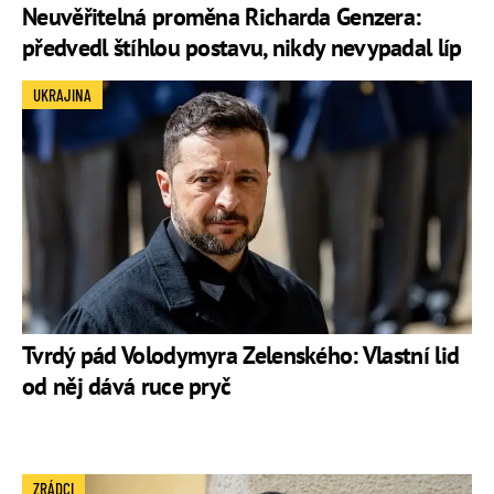
Neuvěřitelná proměna Richarda Genzera:
předvedl štíhlou postavu, nikdy nevypadal líp
UKRAJINA
Tvrdý pád Volodymyra Zelenského: Vlastní lid
od něj dává ruce pryč
ZRÁDCI