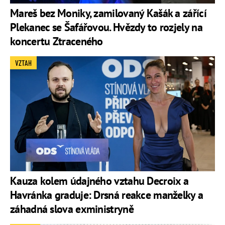
Mareš bez Moniky, zamilovaný Kašák a zářící
Plekanec se Šafářovou. Hvězdy to rozjely na
koncertu Ztraceného
VZTAH
Kauza kolem údajného vztahu Decroix a
Havránka graduje: Drsná reakce manželky a
záhadná slova exministryně