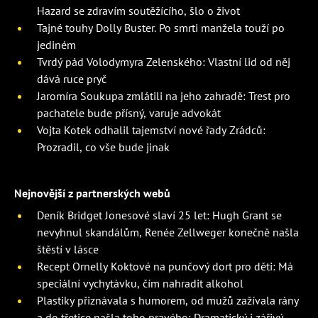
Hazard se zdravím soutěžícího, šlo o život
Tajné touhy Dolly Buster. Po smrti manžela touží po
jediném
Tvrdý pád Volodymyra Zelenského: Vlastní lid od něj
dává ruce pryč
Jaromíra Soukupa zmlátili na jeho zahradě: Trest pro
pachatele bude přísný, varuje advokát
Vojta Kotek odhalil tajemství nové řady Zrádců:
Prozradil, co vše bude jinak
Nejnovější z partnerských webů
Deník Bridget Jonesové slaví 25 let: Hugh Grant se
nevyhnul skandálům, Renée Zellweger konečně našla
štěstí v lásce
Recept Ornelly Koktové na punčový dort pro děti: Má
speciální vychytávku, čím nahradit alkohol
Plastiky přiznávala s humorem, od mužů zažívala rány
a do třetice našla toho pravého: Dramatický i zářivý