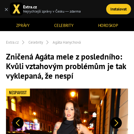
Extra.cz
×
Instalovat
TÉMATA
Nejrychlejší zprávy v Česku — zdarma
ZPRÁVY
CELEBRITY
HOROSKOP
Extra.cz
Celebrity
Agáta Hanychová
Zničená Agáta mele z posledního:
Kvůli vztahovým problémům je tak
vyklepaná, že nespí
NESPAVOST
Předchozí
Další