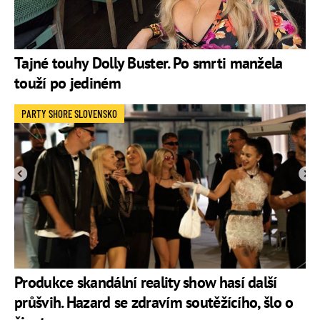
Tajné touhy Dolly Buster. Po smrti manžela
touží po jediném
PARTY SHORE SLOVENSKO
Produkce skandální reality show hasí další
průšvih. Hazard se zdravím soutěžícího, šlo o