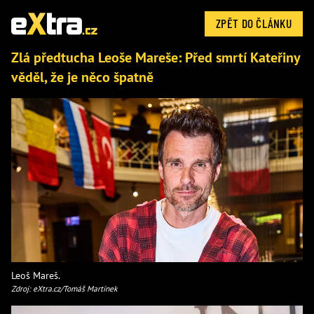
ZPĚT DO ČLÁNKU
Zlá předtucha Leoše Mareše: Před smrtí Kateřiny
věděl, že je něco špatně
Leoš Mareš.
Zdroj: eXtra.cz/Tomáš Martínek