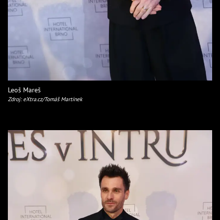
Leoš Mareš
Zdroj: eXtra.cz/Tomáš Martínek