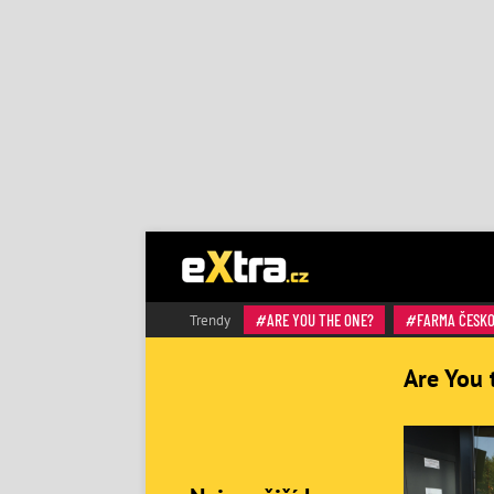
ARE YOU THE ONE?
FARMA ČESK
Trendy
Are You 