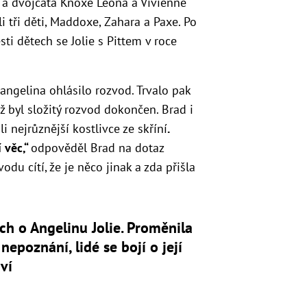
h a dvojčata Knoxe Léona a Vivienne
i tři děti, Maddoxe, Zahara a Paxe. Po
sti dětech se Jolie s Pittem v roce
rangelina ohlásilo rozvod. Trvalo pak
 byl složitý rozvod dokončen. Brad i
 nejrůznější kostlivce ze skříní
.
 věc,“
odpověděl Brad na dotaz
vodu cítí, že je něco jinak a zda přišla
ch o Angelinu Jolie. Proměnila
 nepoznání, lidé se bojí o její
aví