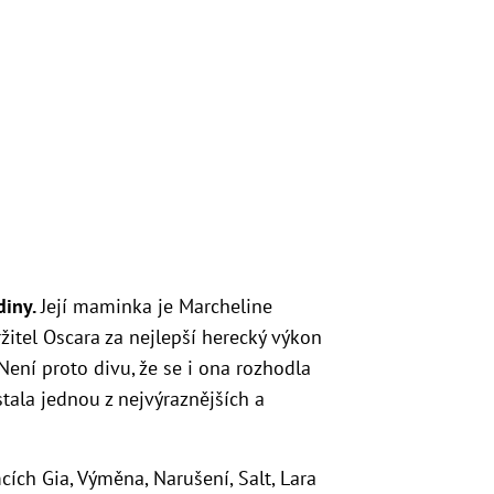
diny.
Její maminka je Marcheline
ržitel Oscara za nejlepší herecký výkon
ení proto divu, že se i ona rozhodla
 stala jednou z nejvýraznějších a
ích Gia, Výměna, Narušení, Salt, Lara