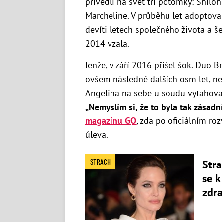
přivedli na svět tři potomky: Shilo
Marcheline. V průběhu let adoptoval
devíti letech společného života a še
2014 vzala.
Jenže, v září 2016 přišel šok. Duo B
ovšem následně dalších osm let, než
Angelina na sebe u soudu vytahovali
„Nemyslím si, že to byla tak zásadní
magazínu GQ
, zda po oficiálním roz
úleva.
STRACH
Stra
se k
zdr