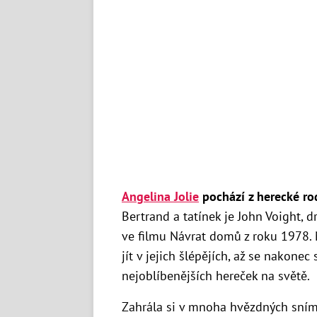
Angelina Jolie
pochází z herecké ro
Bertrand a tatínek je John Voight, d
ve filmu Návrat domů z roku 1978. N
jít v jejich šlépějích, až se nakonec
nejoblíbenějších hereček na světě.
Zahrála si v mnoha hvězdných snímc