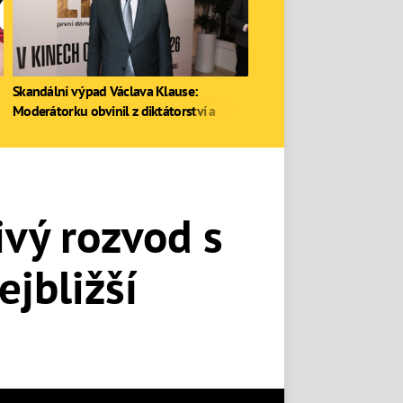
Skandální výpad Václava Klause:
Moderátorku obvinil z diktátorství a
zastal se Ruska
ivý rozvod s
ejbližší