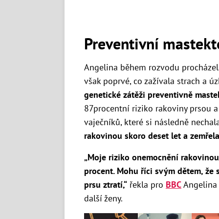
Preventivní mastek
Angelina během rozvodu procházela
však poprvé, co zažívala strach a ú
genetické zátěži preventivně maste
87procentní riziko rakoviny prsou a
vaječníků, které si následně nechal
rakovinou skoro deset let a zemřela
„Moje riziko onemocnění rakovinou 
procent. Mohu říci svým dětem, že 
prsu ztratí,“
řekla pro
BBC
Angelina 
další ženy.