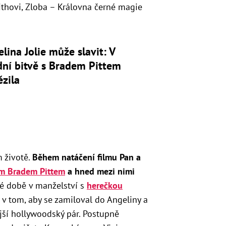
ithovi, Zloba – Královna černé magie
lina Jolie může slavit: V
ní bitvě s Bradem Pittem
ězila
m životě.
Během natáčení filmu Pan a
m Bradem Pittem
a hned mezi nimi
té době v manželství s
herečkou
 v tom, aby se zamiloval do Angeliny a
ější hollywoodský pár. Postupně