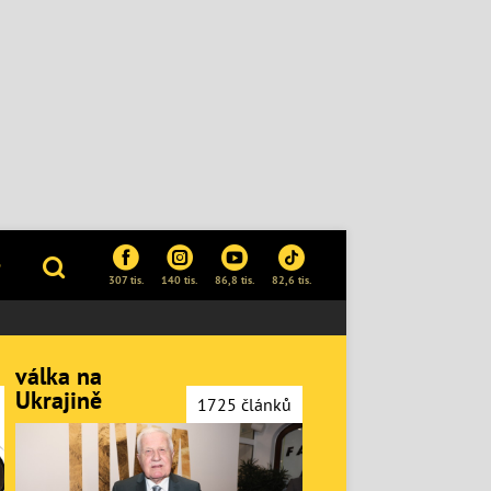
P
307 tis.
140 tis.
86,8 tis.
82,6 tis.
válka na
Ukrajině
1725 článků