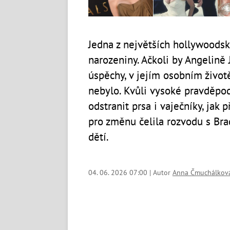
Jedna z největších hollywoods
narozeniny. Ačkoli by Angelině J
úspěchy, v jejím osobním život
nebylo. Kvůli vysoké pravděpod
odstranit prsa i vaječníky, jak 
pro změnu čelila rozvodu s Bra
dětí.
04. 06. 2026 07:00 | Autor
Anna Čmuchálkov