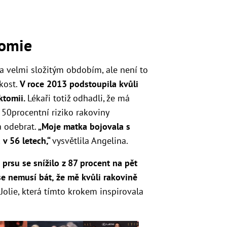
tomie
 velmi složitým obdobím, ale není to
zkost.
V roce 2013 podstoupila kvůli
ktomii.
Lékaři totiž odhadli, že má
 50procentní riziko rakoviny
a odebrat.
„Moje matka bojovala s
 v 56 letech,“
vysvětlila Angelina.
prsu se snížilo z 87 procent na pět
se nemusí bát, že mě kvůli rakovině
Jolie, která tímto krokem inspirovala