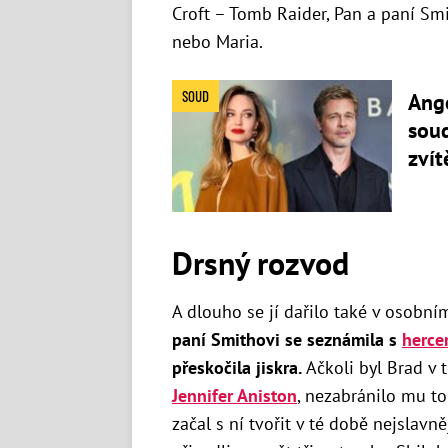
Croft – Tomb Raider, Pan a paní Sm
nebo Maria.
SOUD
Ange
soud
zvít
Drsný rozvod
A dlouho se jí dařilo také v osobní
paní Smithovi se seznámila s
herce
přeskočila jiskra.
Ačkoli byl Brad v 
Jennifer Aniston
, nezabránilo mu to
začal s ní tvořit v té době nejslavn