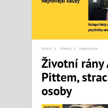
Nejnovější kauzy
Kolaps Nely z
psychicky se
Extra.cz
Celebrity
Angelina Jolie
Životní rány 
Pittem, strac
osoby
NAROZENINY