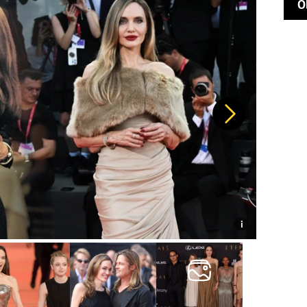
O
Další