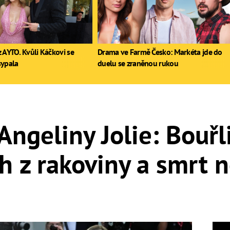
 AYTO. Kvůli Káčkovi se
Drama ve Farmě Česko: Markéta jde do
sypala
duelu se zraněnou rukou
Angeliny Jolie: Bouřl
h z rakoviny a smrt n