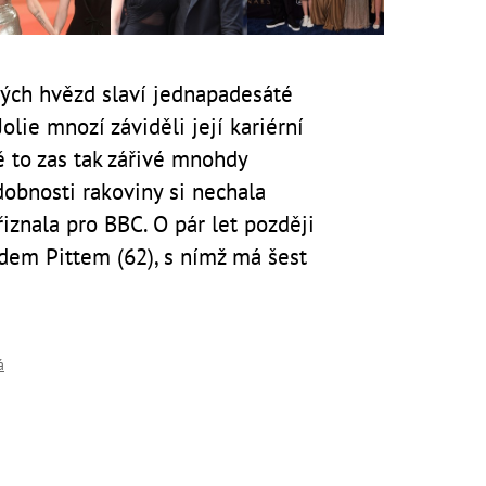
kých hvězd slaví jednapadesáté
olie mnozí záviděli její kariérní
ě to zas tak zářivé mnohdy
obnosti rakoviny si nechala
přiznala pro BBC. O pár let později
dem Pittem (62), s nímž má šest
á