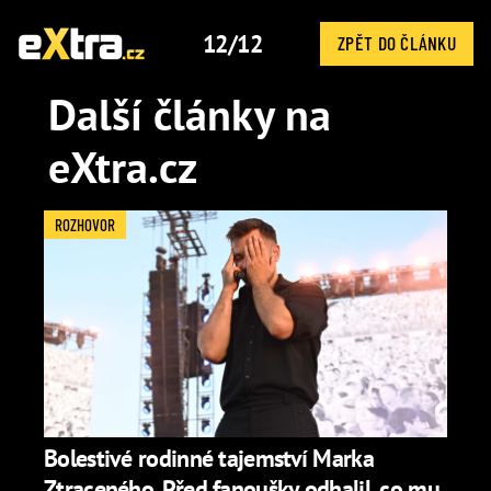
12/12
ZPĚT DO ČLÁNKU
Další články na
eXtra.cz
ROZHOVOR
Bolestivé rodinné tajemství Marka
Ztraceného. Před fanoušky odhalil, co mu