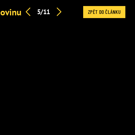
novinu
5/11
ZPĚT DO ČLÁNKU