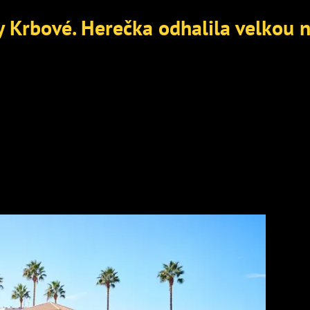
by Krbové. Herečka odhalila velkou 