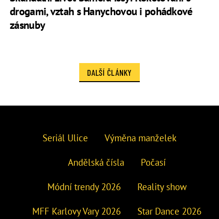
drogami, vztah s Hanychovou i pohádkové
zásnuby
DALŠÍ ČLÁNKY
Seriál Ulice
Výměna manželek
Andělská čísla
Počasí
Módní trendy 2026
Reality show
MFF Karlovy Vary 2026
Star Dance 2026