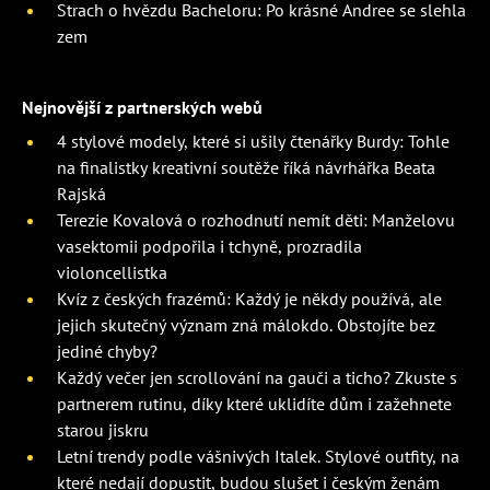
Strach o hvězdu Bacheloru: Po krásné Andree se slehla
zem
Nejnovější z partnerských webů
4 stylové modely, které si ušily čtenářky Burdy: Tohle
na finalistky kreativní soutěže říká návrhářka Beata
Rajská
Terezie Kovalová o rozhodnutí nemít děti: Manželovu
vasektomii podpořila i tchyně, prozradila
violoncellistka
Kvíz z českých frazémů: Každý je někdy používá, ale
jejich skutečný význam zná málokdo. Obstojíte bez
jediné chyby?
Každý večer jen scrollování na gauči a ticho? Zkuste s
partnerem rutinu, díky které uklidíte dům i zažehnete
starou jiskru
Letní trendy podle vášnivých Italek. Stylové outfity, na
které nedají dopustit, budou slušet i českým ženám