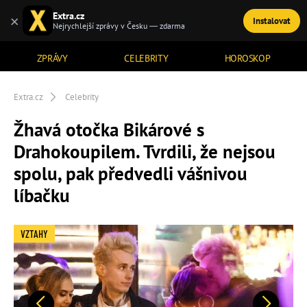
Extra.cz
×
Instalovat
TÉMATA
Nejrychlejší zprávy v Česku — zdarma
ZPRÁVY
CELEBRITY
HOROSKOP
Extra.cz
Celebrity
Žhavá otočka Bikárové s
Drahokoupilem. Tvrdili, že nejsou
spolu, pak předvedli vášnivou
líbačku
VZTAHY