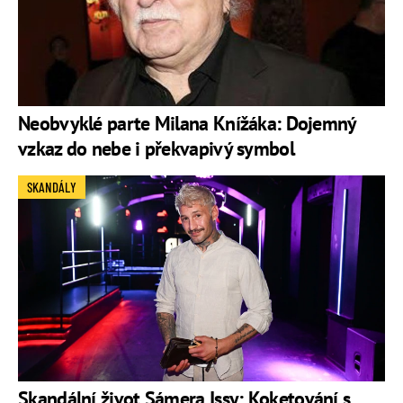
Neobvyklé parte Milana Knížáka: Dojemný
vzkaz do nebe i překvapivý symbol
SKANDÁLY
Skandální život Sámera Issy: Koketování s