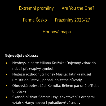
Extrémní proměny
Are You the One?
Farma Česko
Prázdniny 2026/27
Houbová mapa
Nejnovější z eXtra.cz
Neobvyklé parte Milana Knížáka: Dojemný vzkaz do
nebe i překvapivý symbol
Nejtěžší rozhodnutí Honzy Musila: Tatínka musel
umístit do ústavu, popsal bolestné důvody
Obrovská bolest Ládi Kerndla: Během pár dnů přišel o
tři blízké
Skandální život Sámera Issy: Koketování s drogami,
vztah s Hanychovou i pohádkové zásnuby