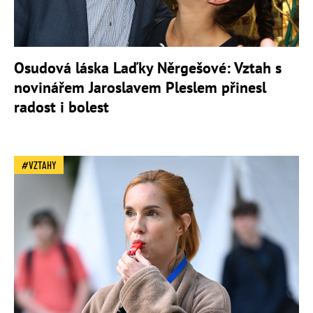
Osudová láska Laďky Něrgešové: Vztah s
novinářem Jaroslavem Pleslem přinesl
radost i bolest
VZTAHY