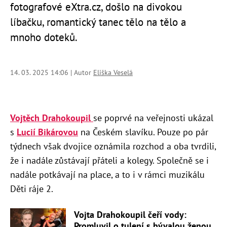
fotografové eXtra.cz, došlo na divokou
líbačku, romantický tanec tělo na tělo a
mnoho doteků.
14. 03. 2025 14:06 | Autor
Eliška Veselá
Vojtěch Drahokoupil
se poprvé na veřejnosti ukázal
s
Lucií Bikárovou
na Českém slavíku. Pouze po pár
týdnech však dvojice oznámila rozchod a oba tvrdili,
že i nadále zůstávají přáteli a kolegy. Společně se i
nadále potkávají na place, a to i v rámci muzikálu
Děti ráje 2.
Vojta Drahokoupil čeří vody:
Promluvil o tulení s bývalou ženou