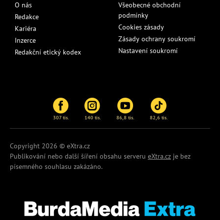
O nás
Všeobecné obchodní
podmínky
Redakce
Cookies zásady
Kariéra
Zásady ochrany soukromí
Inzerce
Nastavení soukromí
Redakční etický kodex
307 tis.
140 tis.
86,8 tis.
82,6 tis.
Copyright 2026 © eXtra.cz
Publikování nebo další šíření obsahu serveru
eXtra.cz
je bez
písemného souhlasu zakázáno.