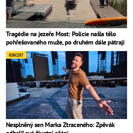
Tragédie na jezeře Most: Policie našla tělo
pohřešovaného muže, po druhém dále pátrají
KONCERT
Nesplněný sen Marka Ztraceného: Zpěvák
odhalil své životní přání