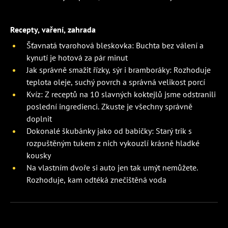
Recepty, vaření, zahrada
Šťavnatá tvarohová bleskovka: Buchta bez válení a
kynutí je hotová za pár minut
Jak správně smažit řízky, sýr i bramboráky: Rozhoduje
teplota oleje, suchý povrch a správná velikost porcí
Kvíz: Z receptů na 10 slavných koktejlů jsme odstranili
poslední ingredienci. Zkuste je všechny správně
doplnit
Dokonalé škubánky jako od babičky: Starý trik s
rozpuštěným tukem z nich vykouzlí krásně hladké
kousky
Na vlastním dvoře si auto jen tak umýt nemůžete.
Rozhoduje, kam odtéká znečištěná voda