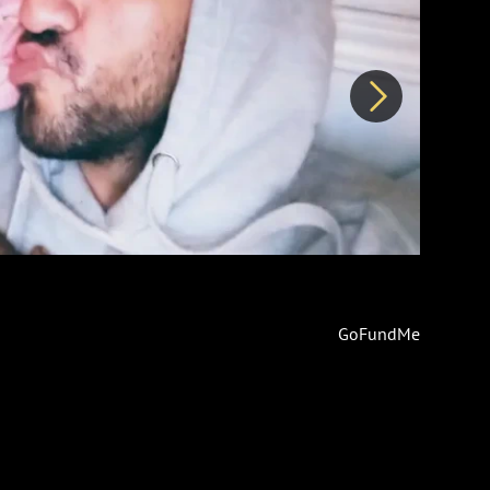
Další
GoFundMe