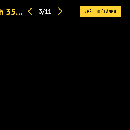
Zemřela hororová Samara: Daveigh Chase bylo pouhých 35 let, patřila mezi největší dětské hvězdy
3/11
ZPĚT DO ČLÁNKU