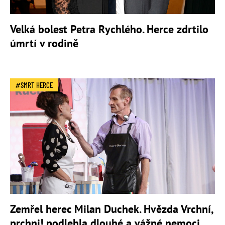
Velká bolest Petra Rychlého. Herce zdrtilo
úmrtí v rodině
SMRT HERCE
Zemřel herec Milan Duchek. Hvězda Vrchní,
prchni! podlehla dlouhé a vážné nemoci