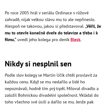
Po roce 2005 hrál v seriálu Ordinace v růžové
zahradě, nijak velkou slávu mu to ale nepřineslo.
Alespoň ne takovou, jakou si představoval.
„Věřil, že
mu to otevře konečně dveře do televize a třeba i k
filmu,“
uvedl jeho kolega pro deník
Blesk
.
Nikdy si nesplnil sen
Podle slov kolegy se Martin Učík chtěl proslavit za
každou cenu. Když se mu nedařilo a lidé ho
nepoznávali, hodně tím prý trpěl. Miloval divadlo a
založil Bohnickou divadelní společnost. Vkládal do
toho všechno své úsilí a dařilo se mu. Jenže pak