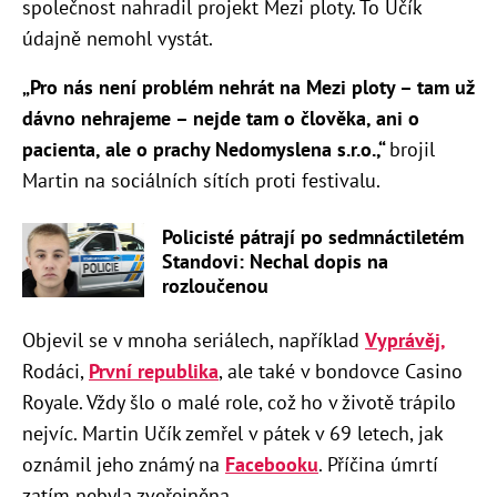
společnost nahradil projekt Mezi ploty. To Učík
údajně nemohl vystát.
„Pro nás není problém nehrát na Mezi ploty – tam už
dávno nehrajeme – nejde tam o člověka, ani o
pacienta, ale o prachy Nedomyslena s.r.o.,“
brojil
Martin na sociálních sítích proti festivalu.
Policisté pátrají po sedmnáctiletém
Standovi: Nechal dopis na
rozloučenou
Objevil se v mnoha seriálech, například
Vyprávěj,
Rodáci,
První republika
, ale také v bondovce Casino
Royale. Vždy šlo o malé role, což ho v životě trápilo
nejvíc. Martin Učík zemřel v pátek v 69 letech, jak
oznámil jeho známý na
Facebooku
. Příčina úmrtí
zatím nebyla zveřejněna.