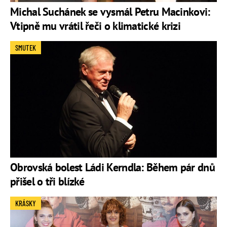
Michal Suchánek se vysmál Petru Macinkovi:
Vtipně mu vrátil řeči o klimatické krizi
SMUTEK
Obrovská bolest Ládi Kerndla: Během pár dnů
přišel o tři blízké
KRÁSKY