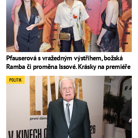
Pfauserová s vražedným výstřihem, božská
Ramba či proměna Issové. Krásky na premiéře
POLITIK