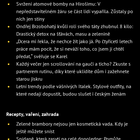
Svržení atomové bomby na Hirošimu: V
nepředstavitelném žáru se část lidí vypařila. Zůstaly po
nich jen stíny
Ondřej Brzobohatý kvůli roli svého táty zhubnul 8 kilo:
Drastický detox na šťávách, masu a zelenině
„Dcera mi řekla, že nechce žít jako já. Po čtyřiceti letech
práce mám pocit, že si neváží toho, co jsem jí chtěl
předat,“ svěřuje se Karel
Každý večer jen scrollování na gauči a ticho? Zkuste s
partnerem rutinu, díky které uklidíte dům i zažehnete
starou jiskru
Letní trendy podle vášnivých Italek. Stylové outfity, na
které nedají dopustit, budou slušet i českým ženám
Recepty, vaření, zahrada
Zelené brambory nejsou jen kosmetická vada. Kdy je
ještě můžete sníst
Snídaně, která zasytí na celé dopoledne: Pomůže