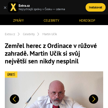
Extra.cz
×
Instalovat
TÉMATA
Nejrychlejší zprávy v Česku — zdarma
ZPRÁVY
CELEBRITY
HOROSKOP
Extra.cz
Celebrity
Martin Učík
Zemřel herec z Ordinace v růžové
zahradě. Martin Učík si svůj
největší sen nikdy nesplnil
ÚMRTÍ
Předchozí
Další