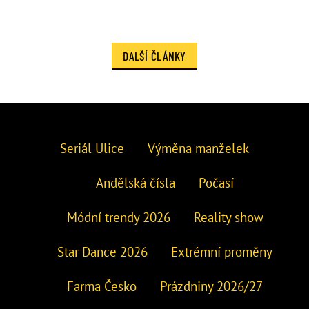
DALŠÍ ČLÁNKY
Seriál Ulice
Výměna manželek
Andělská čísla
Počasí
Módní trendy 2026
Reality show
Star Dance 2026
Extrémní proměny
Farma Česko
Prázdniny 2026/27