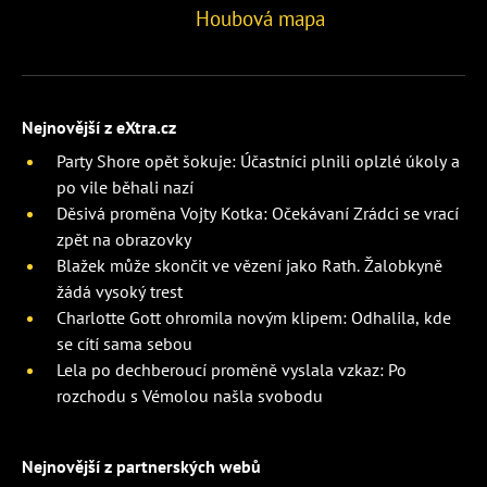
Houbová mapa
Nejnovější z eXtra.cz
Party Shore opět šokuje: Účastníci plnili oplzlé úkoly a
po vile běhali nazí
Děsivá proměna Vojty Kotka: Očekávaní Zrádci se vrací
zpět na obrazovky
Blažek může skončit ve vězení jako Rath. Žalobkyně
žádá vysoký trest
Charlotte Gott ohromila novým klipem: Odhalila, kde
se cítí sama sebou
Lela po dechberoucí proměně vyslala vzkaz: Po
rozchodu s Vémolou našla svobodu
Nejnovější z partnerských webů