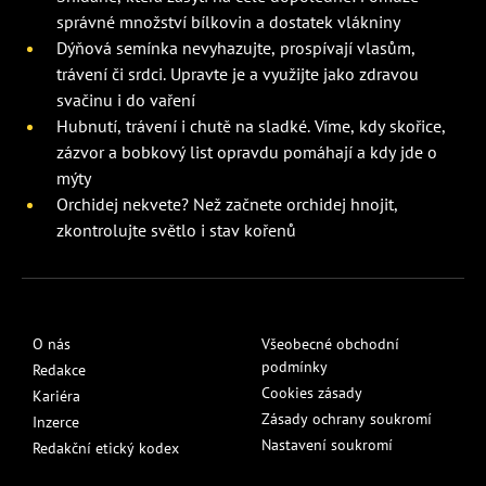
správné množství bílkovin a dostatek vlákniny
Dýňová semínka nevyhazujte, prospívají vlasům,
trávení či srdci. Upravte je a využijte jako zdravou
svačinu i do vaření
Hubnutí, trávení i chutě na sladké. Víme, kdy skořice,
zázvor a bobkový list opravdu pomáhají a kdy jde o
mýty
Orchidej nekvete? Než začnete orchidej hnojit,
zkontrolujte světlo i stav kořenů
O nás
Všeobecné obchodní
podmínky
Redakce
Cookies zásady
Kariéra
Zásady ochrany soukromí
Inzerce
Nastavení soukromí
Redakční etický kodex