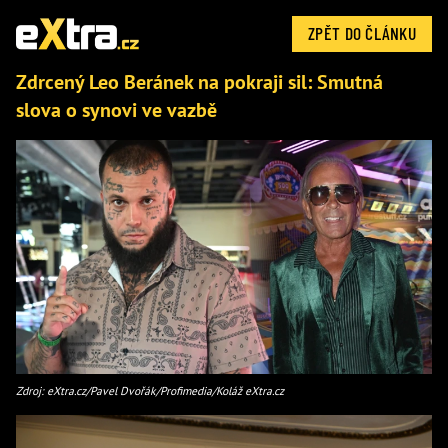
ZPĚT DO ČLÁNKU
Zdrcený Leo Beránek na pokraji sil: Smutná
slova o synovi ve vazbě
Zdroj: eXtra.cz/Pavel Dvořák/Profimedia/Koláž eXtra.cz