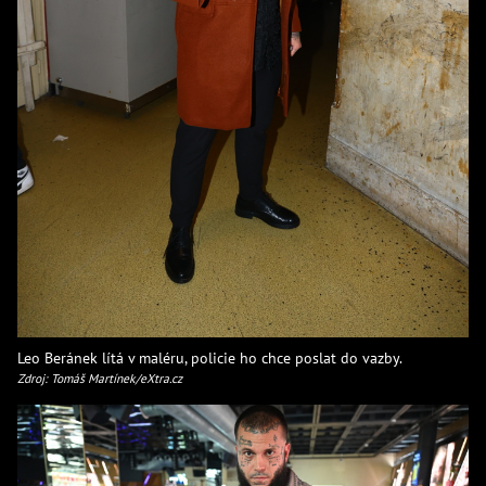
Leo Beránek lítá v maléru, policie ho chce poslat do vazby.
Zdroj: Tomáš Martínek/eXtra.cz