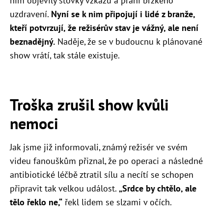
ním objevily stovky vzkazů a přání brzkého
uzdravení.
Nyní se k nim připojují i lidé z branže,
kteří potvrzují, že režisérův stav je vážný, ale není
beznadějný.
Naděje, že se v budoucnu k plánované
show vrátí, tak stále existuje.
Troška zrušil show kvůli
nemoci
Jak jsme již informovali, známý režisér ve svém
videu fanouškům přiznal, že po operaci a následné
antibiotické léčbě ztratil sílu a necítí se schopen
připravit tak velkou událost.
„Srdce by chtělo, ale
tělo řeklo ne,“
řekl lidem se slzami v očích.