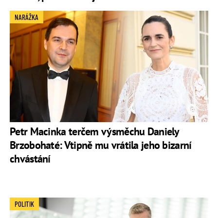
NARÁŽKA
Petr Macinka terčem výsměchu Daniely
Brzobohaté: Vtipně mu vrátila jeho bizarní
chvástání
POLITIK