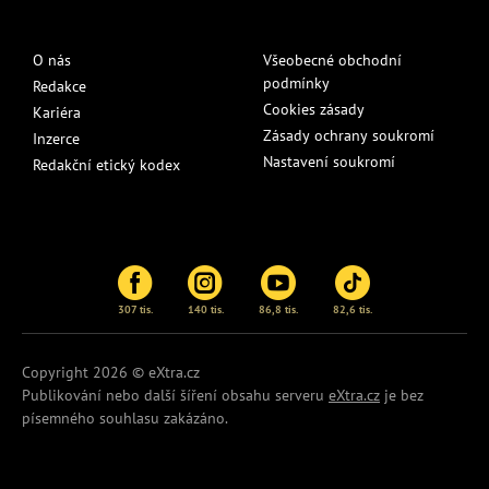
O nás
Všeobecné obchodní
podmínky
Redakce
Cookies zásady
Kariéra
Zásady ochrany soukromí
Inzerce
Nastavení soukromí
Redakční etický kodex
307 tis.
140 tis.
86,8 tis.
82,6 tis.
Copyright 2026 © eXtra.cz
Publikování nebo další šíření obsahu serveru
eXtra.cz
je bez
písemného souhlasu zakázáno.