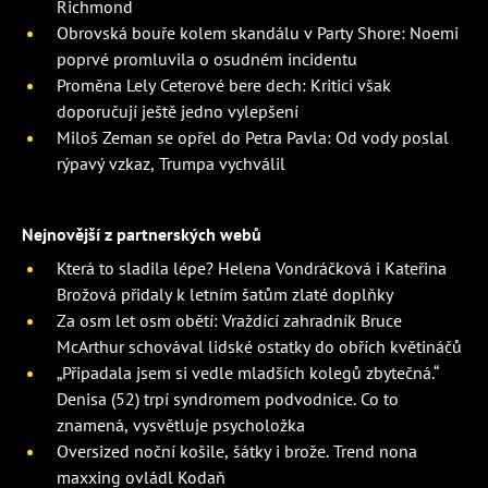
Richmond
Obrovská bouře kolem skandálu v Party Shore: Noemi
poprvé promluvila o osudném incidentu
Proměna Lely Ceterové bere dech: Kritici však
doporučují ještě jedno vylepšení
Miloš Zeman se opřel do Petra Pavla: Od vody poslal
rýpavý vzkaz, Trumpa vychválil
Nejnovější z partnerských webů
Která to sladila lépe? Helena Vondráčková i Kateřina
Brožová přidaly k letním šatům zlaté doplňky
Za osm let osm obětí: Vraždící zahradník Bruce
McArthur schovával lidské ostatky do obřích květináčů
„Připadala jsem si vedle mladších kolegů zbytečná.“
Denisa (52) trpí syndromem podvodnice. Co to
znamená, vysvětluje psycholožka
Oversized noční košile, šátky i brože. Trend nona
maxxing ovládl Kodaň