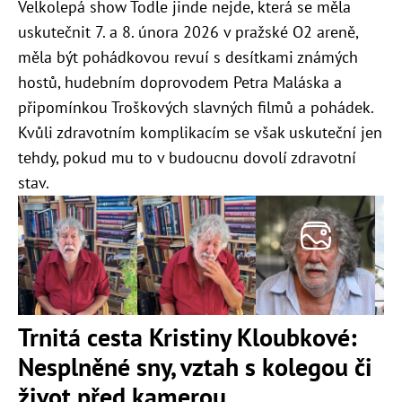
Velkolepá show Todle jinde nejde, která se měla
uskutečnit 7. a 8. února 2026 v pražské O2 areně,
měla být pohádkovou revuí s desítkami známých
hostů, hudebním doprovodem Petra Maláska a
připomínkou Troškových slavných filmů a pohádek.
Kvůli zdravotním komplikacím se však uskuteční jen
tehdy, pokud mu to v budoucnu dovolí zdravotní
stav.
Trnitá cesta Kristiny Kloubkové:
Nesplněné sny, vztah s kolegou či
život před kamerou