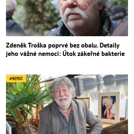
Zdeněk Troška poprvé bez obalu. Detaily
jeho vážné nemoci: Útok zákeřné bakterie
NEMOC