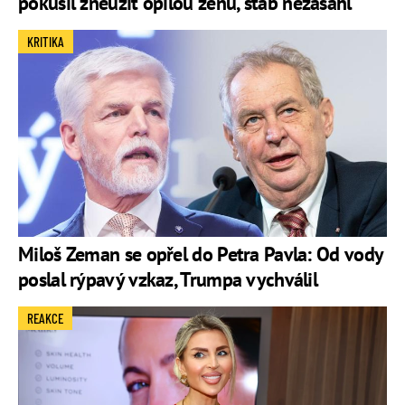
pokusil zneužít opilou ženu, štáb nezasáhl
KRITIKA
Miloš Zeman se opřel do Petra Pavla: Od vody
poslal rýpavý vzkaz, Trumpa vychválil
REAKCE