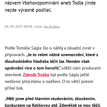
názvem Všehovzpomínání aneb Todle jinde
nejde výrazně podílel.
04. 09. 2025 08:48 | Autor
Jan Kučera
Podle Tomáše Ságla šlo o náhlý a zásadní zvrat v
přípravách.
„Je to velmi vážné onemocnění, které z
dlouhodobého hlediska léčit lze. Nemám však
oprávnění více o tom hovořit,“
sdělil nám producent
otevřeně.
Zdeněk Troška
byl podle Ságla ještě
nedávno plný elánu a nadšení. O to větší potom
přišel šok.
„Měli jsme před hlavním studováním, zkoušením,
konkurzem na Kelišovou atd. Zdeněček se moc těšil.