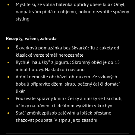
Myslíte si, že volná halenka opticky ubere kila? Omyl,
naopak vám přidá na objemu, pokud nezvolíte správný
styling
Recepty, vaření, zahrada
Škvarková pomazánka bez škvarků: Tu z cukety od
klasické verze téměř nerozeznáte
Rychlé "halušky" z jogurtu: Skromný oběd je do 15
minut hotový. Nasladko i naslano
Arónii nemusíte obcházet obloukem. Ze svíravých
bobulí připravíte džem, sirup, pečený čaj či domácí
likér
Používáte správný kmín? Český a římský se liší chutí,
účinky na trávení či ideálním využitím v kuchyni
Stačí změnit způsob zalévání a ibišek přestane
shazovat poupata. V srpnu je to zásadní