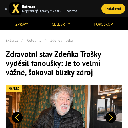
Extra.cz
×
Instalovat
TÉMATA
Nejrychlejší zprávy v Česku — zdarma
ZPRÁVY
CELEBRITY
HOROSKOP
Extra.cz
Celebrity
Zdeněk Troška
Zdravotní stav Zdeňka Trošky
vyděsil fanoušky: Je to velmi
vážné, šokoval blízký zdroj
NEMOC
Předchozí
Další