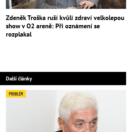
Zdeněk Troška ruší kvůli zdraví velkolepou
show v O2 areně: Při oznámení se
rozplakal
Další články
PROBLÉM