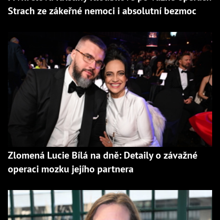
Strach ze zákeřné nemoci i absolutní bezmoc
Zlomená Lucie Bílá na dně: Detaily o závažné
operaci mozku jejího partnera