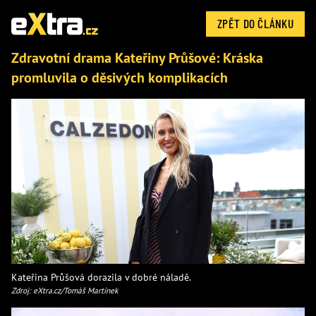
ZPĚT DO ČLÁNKU
Zdravotní drama Kateřiny Průšové: Kráska
promluvila o děsivých komplikacích
Kateřina Průšová dorazila v dobré náladě.
Zdroj: eXtra.cz/Tomáš Martínek