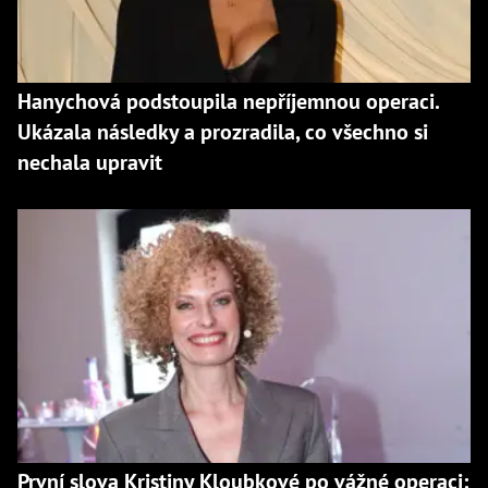
Hanychová podstoupila nepříjemnou operaci.
Ukázala následky a prozradila, co všechno si
nechala upravit
První slova Kristiny Kloubkové po vážné operaci: