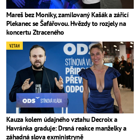
Mareš bez Moniky, zamilovaný Kašák a zářící
Plekanec se Šafářovou. Hvězdy to rozjely na
koncertu Ztraceného
VZTAH
Kauza kolem údajného vztahu Decroix a
Havránka graduje: Drsná reakce manželky a
záhadná slova exministryně