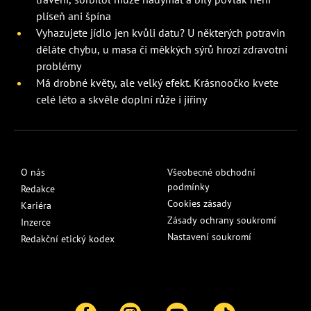
plíseň ani špína
Vyhazujete jídlo jen kvůli datu? U některých potravin
děláte chybu, u masa či měkkých sýrů hrozí zdravotní
problémy
Má drobné květy, ale velký efekt. Krásnoočko kvete
celé léto a skvěle doplní růže i jiřiny
O nás
Všeobecné obchodní
podmínky
Redakce
Cookies zásady
Kariéra
Zásady ochrany soukromí
Inzerce
Nastavení soukromí
Redakční etický kodex