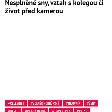
Nesplněné sny, vztah s kolegou či
život před kamerou
CELEBRITY
ZDENĚK PODHŮRSKÝ
MILOVNÍK
ŽENY
HEREC
MLADÁ MATKA
PARTNERKA
VZTAH