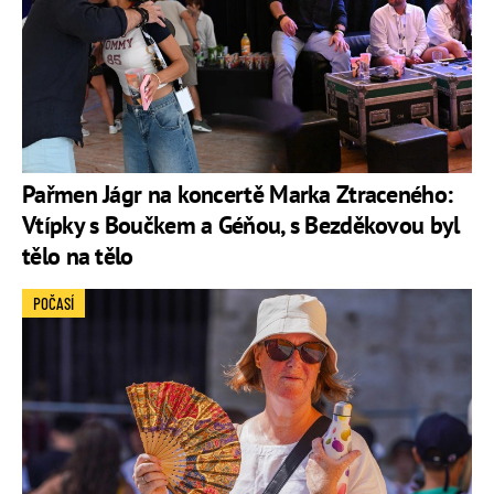
Pařmen Jágr na koncertě Marka Ztraceného:
Vtípky s Boučkem a Géňou, s Bezděkovou byl
tělo na tělo
POČASÍ