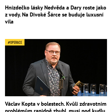
Hnízdečko lásky Nedvěda a Dary roste jako
z vody. Na Divoké Šárce se buduje luxusní
vila
OPERACE
Václav Kopta v bolestech. Kvůli zdravotním
problémům rapidně zhubl, musí pod kudlu