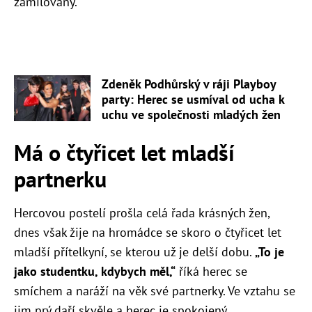
zamilovaný.
Zdeněk Podhůrský v ráji Playboy
party: Herec se usmíval od ucha k
uchu ve společnosti mladých žen
Má o čtyřicet let mladší
partnerku
Hercovou postelí prošla celá řada krásných žen,
dnes však žije na hromádce se skoro o čtyřicet let
mladší přítelkyní, se kterou už je delší dobu.
„To je
jako studentku, kdybych měl,“
říká herec se
smíchem a naráží na věk své partnerky. Ve vztahu se
jim prý daří skvěle a herec je spokojený.