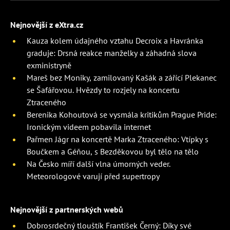
Nejnovější z eXtra.cz
Kauza kolem údajného vztahu Decroix a Havránka
graduje: Drsná reakce manželky a záhadná slova
exministryně
Mareš bez Moniky, zamilovaný Kašák a zářící Plekanec
se Šafářovou. Hvězdy to rozjely na koncertu
Ztraceného
Berenika Kohoutová se vysmála kritikům Prague Pride:
Ironickým videem pobavila internet
Pařmen Jágr na koncertě Marka Ztraceného: Vtípky s
Boučkem a Géňou, s Bezděkovou byl tělo na tělo
Na Česko míří další vlna úmorných veder.
Meteorologové varují před supertropy
Nejnovější z partnerských webů
Dobrosrdečný tlouštík František Černý: Díky své