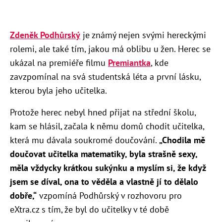
Zdeněk Podhůrský
je známý nejen svými hereckými
rolemi, ale také tím, jakou má oblibu u žen. Herec se
ukázal na premiéře filmu
Premiantka
, kde
zavzpomínal na svá studentská léta a první lásku,
kterou byla jeho učitelka.
Protože herec nebyl hned přijat na střední školu,
kam se hlásil, začala k němu domů chodit učitelka,
která mu dávala soukromé doučování.
„Chodila mě
doučovat učitelka matematiky, byla strašně sexy,
měla vždycky krátkou sukýnku a myslím si, že když
jsem se díval, ona to věděla a vlastně jí to dělalo
dobře,“
vzpomíná Podhůrský v rozhovoru pro
eXtra.cz s tím, že byl do učitelky v té době