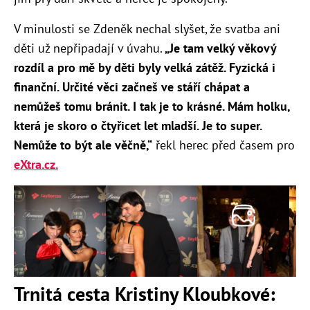
V minulosti se Zdeněk nechal slyšet, že svatba ani
děti už nepřipadají v úvahu.
„Je tam velký věkový
rozdíl a pro mě by děti byly velká zátěž. Fyzická i
finanční. Určité věci začneš ve stáří chápat a
nemůžeš tomu bránit. I tak je to krásné. Mám holku,
která je skoro o čtyřicet let mladší. Je to super.
Nemůže to být ale věčně,“
řekl herec před časem pro
eXtra.cz.
Trnitá cesta Kristiny Kloubkové: