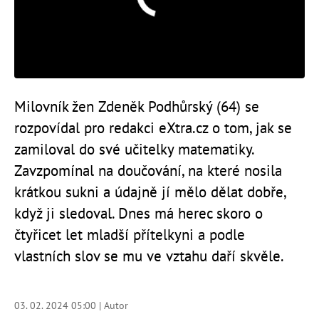
Milovník žen Zdeněk Podhůrský (64) se
rozpovídal pro redakci eXtra.cz o tom, jak se
zamiloval do své učitelky matematiky.
Zavzpomínal na doučování, na které nosila
krátkou sukni a údajně jí mělo dělat dobře,
když ji sledoval. Dnes má herec skoro o
čtyřicet let mladší přítelkyni a podle
vlastních slov se mu ve vztahu daří skvěle.
03. 02. 2024 05:00 | Autor