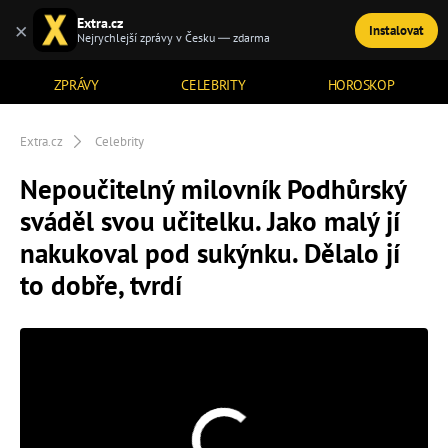
Extra.cz
×
Instalovat
TÉMATA
Nejrychlejší zprávy v Česku — zdarma
ZPRÁVY
CELEBRITY
HOROSKOP
Extra.cz
Celebrity
Nepoučitelný milovník Podhůrský
sváděl svou učitelku. Jako malý jí
nakukoval pod sukýnku. Dělalo jí
to dobře, tvrdí