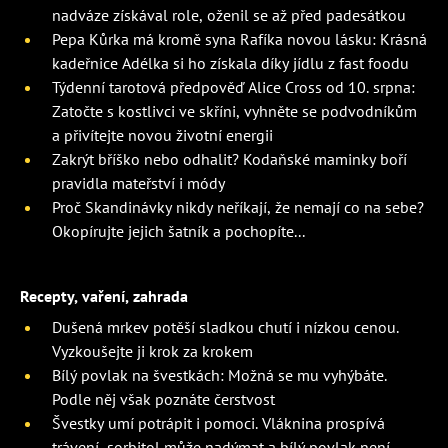
nadváze získával role, oženil se až před padesátkou
Pepa Kůrka má kromě syna Rafíka novou lásku: Krásná
kadeřnice Adélka si ho získala díky jídlu z fast foodu
Týdenní tarotová předpověď Alice Cross od 10. srpna:
Zatočte s kostlivci ve skříni, vyhněte se podvodníkům
a přivítejte novou životní energii
Zakrýt bříško nebo odhalit? Kodaňské maminky boří
pravidla mateřství i módy
Proč Skandinávky nikdy neříkají, že nemají co na sebe?
Okopírujte jejich šatník a pochopíte...
Recepty, vaření, zahrada
Dušená mrkev potěší sladkou chutí i nízkou cenou.
Vyzkoušejte ji krok za krokem
Bílý povlak na švestkách: Možná se mu vyhýbáte.
Podle něj však poznáte čerstvost
Švestky umí potrápit i pomoci. Vláknina prospívá
trávení, sorbitol může nadýmat a bílý povlak není