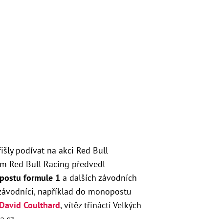
išly podívat na akci Red Bull
ým Red Bull Racing předvedl
opostu formule 1
a dalších závodních
í závodníci, například do monopostu
David Coulthard
, vítěz třinácti Velkých
a.cz.