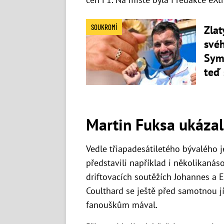
SOUKROMÍ
Zlat
svéh
Symb
teď 
Martin Fuksa ukázal
Vedle třiapadesátiletého bývalého 
představili například i několikaná
driftovacích soutěžích Johannes a 
Coulthard se ještě před samotnou jí
fanouškům mával.