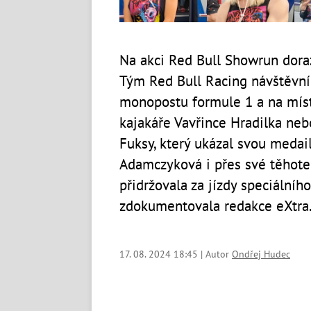
Na akci Red Bull Showrun dorazi
Tým Red Bull Racing návštěvní
monopostu formule 1 a na místě
kajakáře Vavřince Hradilka ne
Fuksy, který ukázal svou medai
Adamczyková i přes své těhoten
přidržovala za jízdy speciálníh
zdokumentovala redakce eXtra.
17. 08. 2024 18:45 | Autor
Ondřej Hudec