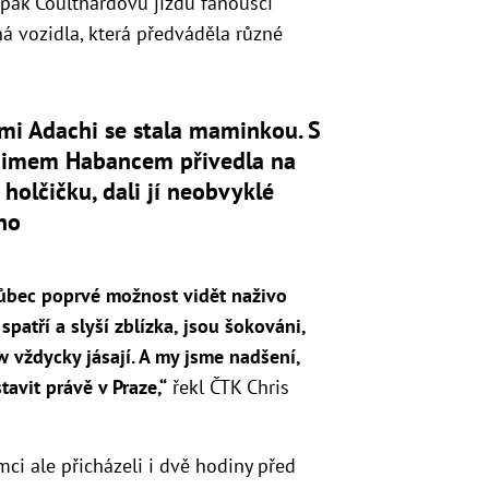
i pak Coulthardovu jízdu fanoušci
jiná vozidla, která předváděla různé
mi Adachi se stala maminkou. S
imem Habancem přivedla na
 holčičku, dali jí neobvyklé
no
ůbec poprvé možnost vidět naživo
atří a slyší zblízka, jsou šokováni,
ow vždycky jásají. A my jsme nadšení,
vit právě v Praze,“
řekl ČTK Chris
ci ale přicházeli i dvě hodiny před