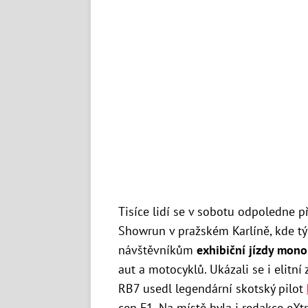
Tisíce lidí se v sobotu odpoledne př
Showrun v pražském Karlíně, kde t
návštěvníkům
exhibiční jízdy mon
aut a motocyklů. Ukázali se i elitn
RB7 usedl legendární skotský pilot
cen F1. Na místě byla i redakce eXtr