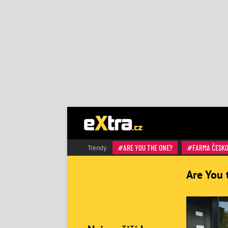
ARE YOU THE ONE?
FARMA ČESK
Trendy
Are You 