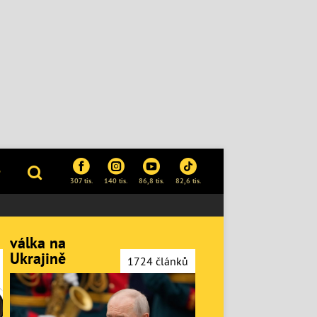
P
307 tis.
140 tis.
86,8 tis.
82,6 tis.
válka na
Ukrajině
1724 článků