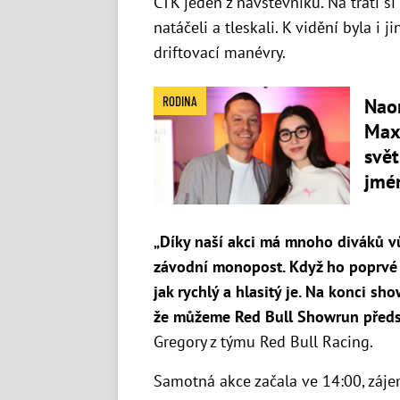
ČTK jeden z návštěvníků. Na trati s
natáčeli a tleskali. K vidění byla i 
driftovací manévry.
RODINA
Nao
Max
svět
jmé
„Díky naší akci má mnoho diváků v
závodní monopost. Když ho poprvé sp
jak rychlý a hlasitý je. Na konci sh
že můžeme Red Bull Showrun předsta
Gregory z týmu Red Bull Racing.
Samotná akce začala ve 14:00, zájem