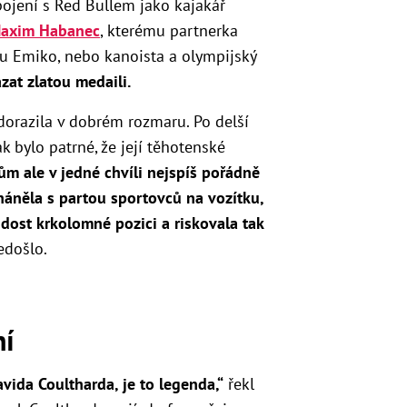
spojení s Red Bullem jako kajakář
axim Habanec
, kterému partnerka
ru Emiko, nebo kanoista a olympijský
zat zlatou medaili.
orazila v dobrém rozmaru. Po delší
k bylo patrné, že její těhotenské
m ale v jedné chvíli nejspíš pořádně
áněla s partou sportovců na vozítku,
dost krkolomné pozici a riskovala tak
edošlo.
ní
vida Coultharda, je to legenda,“
řekl