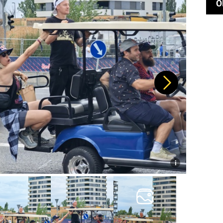
O
Další