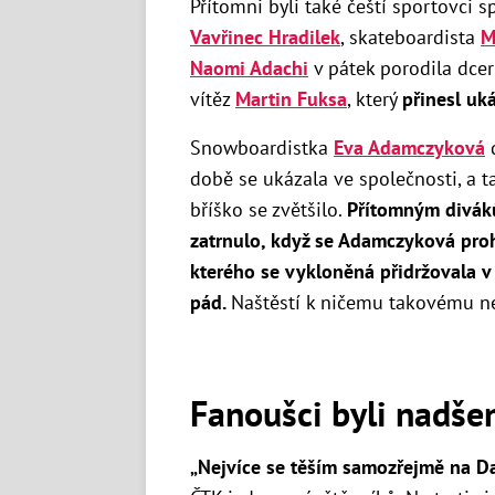
Přítomni byli také čeští sportovci 
Vavřinec Hradilek
, skateboardista
M
Naomi Adachi
v pátek porodila dce
vítěz
Martin Fuksa
, který
přinesl uká
Snowboardistka
Eva Adamczyková
d
době se ukázala ve společnosti, a ta
bříško se zvětšilo.
Přítomným diváků
zatrnulo, když se Adamczyková proh
kterého se vykloněná přidržovala v 
pád.
Naštěstí k ničemu takovému n
Fanoušci byli nadše
„Nejvíce se těším samozřejmě na Da