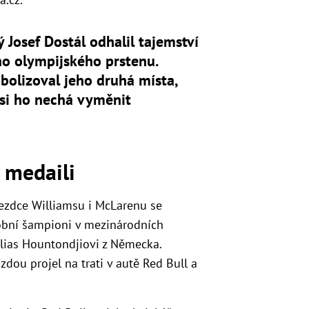
ý Josef Dostál odhalil tajemství
o olympijského prstenu.
olizoval jeho druhá místa,
si ho nechá vyměnit
 medaili
jezdce Williamsu i McLarenu se
sobní šampioni v mezinárodních
Elias Hountondjiovi z Německa.
zdou projel na trati v autě Red Bull a