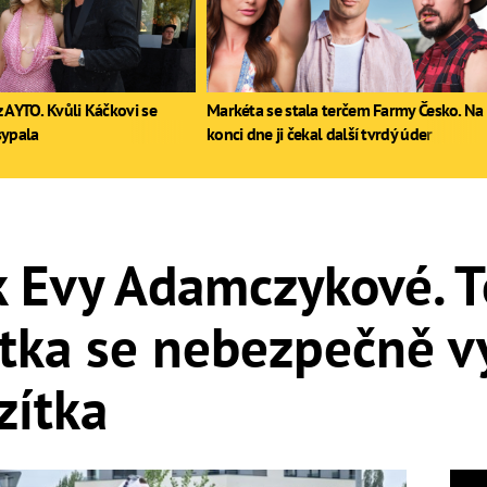
 AYTO. Kvůli Káčkovi se
Markéta se stala terčem Farmy Česko. Na
sypala
konci dne ji čekal další tvrdý úder
k Evy Adamczykové. 
tka se nebezpečně vy
zítka