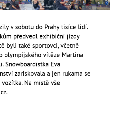
ly v sobotu do Prahy tisíce lidí.
kům předvedl exhibiční jízdy
 byli také sportovci, včetně
bo olympijského vítěze Martina
li. Snowboardistka Eva
ství zariskovala a jen rukama se
o vozítka. Na místě vše
cz.