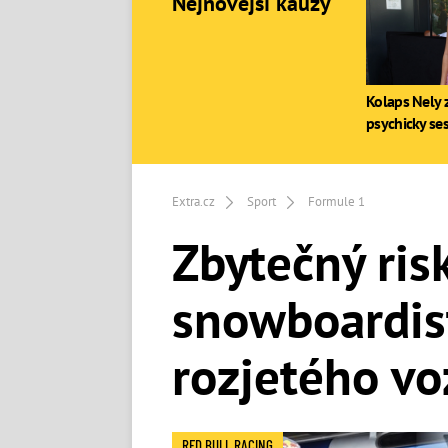
Nejnovější kauzy
Kolaps Nely z
psychicky se
Extra.cz
Sport
Formule 1
Zbytečný ris
snowboardis
rozjetého vo
RED BULL RACING