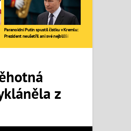
Paranoidní Putin spustil čistku v Kremlu:
Prezident neušetřil ani své nejbližší
Těhotná
kláněla z