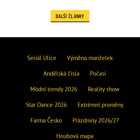
DALŠÍ ČLÁNKY
Seriál Ulice
Výměna manželek
Andělská čísla
Počasí
Módní trendy 2026
Reality show
Star Dance 2026
Extrémní proměny
Farma Česko
Prázdniny 2026/27
Houbová mapa