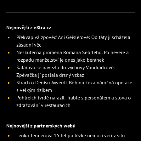
Nejnovější z eXtra.cz
Překvapivá zpověď Ani Geislerové: Od táty jí scházela
zásadní věc
Neskutečná proměna Romana Šebrleho. Po nevěře a
rozpadu manželství je dnes jako beránek
Šafářová se navezla do výchovy Vondráčkové:
Zpěvačka jí poslala drsný vzkaz
Strach o Denisu Ayverdi. Bobinu čeká náročná operace
s velkým rizikem
Pohlreich tvrdě narazil. Trable s personálem a slova o
zdražování v restauracích
Nejnovější z partnerských webů
Lenka Termerová 15 let po těžké nemoci věří v sílu