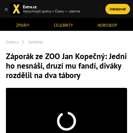
Extra.cz
×
Instalovat
TÉMATA
Nejrychlejší zprávy v Česku — zdarma
ZPRÁVY
CELEBRITY
HOROSKOP
Extra.cz
Celebrity
Záporák ze ZOO Jan Kopečný: Jedni
ho nesnáší, druzí mu fandí, diváky
rozdělil na dva tábory