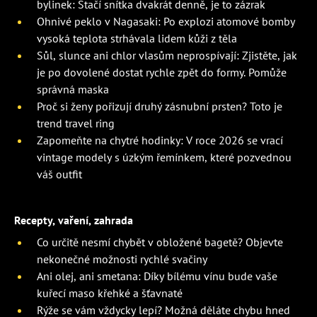
bylinek: Stačí snítka dvakrát denně, je to zázrak
Ohnivé peklo v Nagasaki: Po explozi atomové bomby
vysoká teplota strhávala lidem kůži z těla
Sůl, slunce ani chlor vlasům neprospívají: Zjistěte, jak
je po dovolené dostat rychle zpět do formy. Pomůže
správná maska
Proč si ženy pořizují druhý zásnubní prsten? Toto je
trend travel ring
Zapomeňte na chytré hodinky: V roce 2026 se vrací
vintage modely s úzkým řemínkem, které pozvednou
váš outfit
Recepty, vaření, zahrada
Co určitě nesmí chybět v obložené bagetě? Objevte
nekonečné možnosti rychlé svačiny
Ani olej, ani smetana: Díky bílému vínu bude vaše
kuřecí maso křehké a šťavnaté
Rýže se vám vždycky lepí? Možná děláte chybu hned