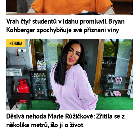
Vrah čtyř studentů v Idahu promluvil. Bryan
Kohberger zpochybňuje své přiznání viny
NEHODA
Děsivá nehoda Marie Růžičkové: Zřítila se z
několika metrů, šlo jí o život