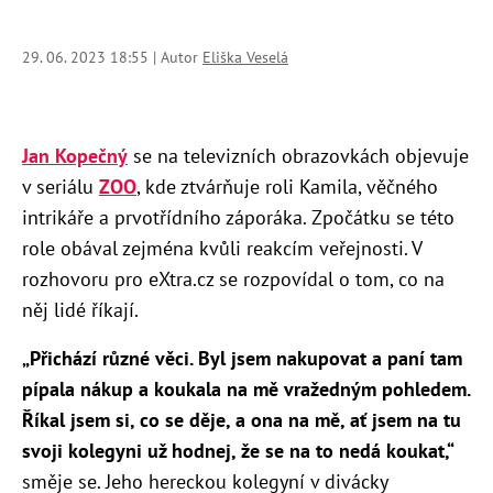
29. 06. 2023 18:55 | Autor
Eliška Veselá
Jan Kopečný
se na televizních obrazovkách objevuje
v seriálu
ZOO
, kde ztvárňuje roli Kamila, věčného
intrikáře a prvotřídního záporáka. Zpočátku se této
role obával zejména kvůli reakcím veřejnosti. V
rozhovoru pro eXtra.cz se rozpovídal o tom, co na
něj lidé říkají.
„Přichází různé věci. Byl jsem nakupovat a paní tam
pípala nákup a koukala na mě vražedným pohledem.
Říkal jsem si, co se děje, a ona na mě, ať jsem na tu
svoji kolegyni už hodnej, že se na to nedá koukat,“
směje se. Jeho hereckou kolegyní v divácky