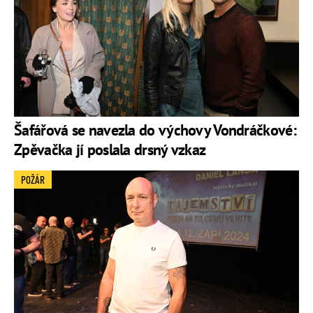
Šafářová se navezla do výchovy Vondráčkové:
Zpěvačka jí poslala drsný vzkaz
POŽÁR