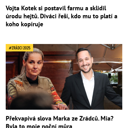
Vojta Kotek si postavil farmu a sklidil
úrodu hejtů. Diváci řeší, kdo mu to platí a
koho kopíruje
ZRÁDCI 2025
Překvapivá slova Marka ze Zrádců. Mia?
Byla to moje noční můra