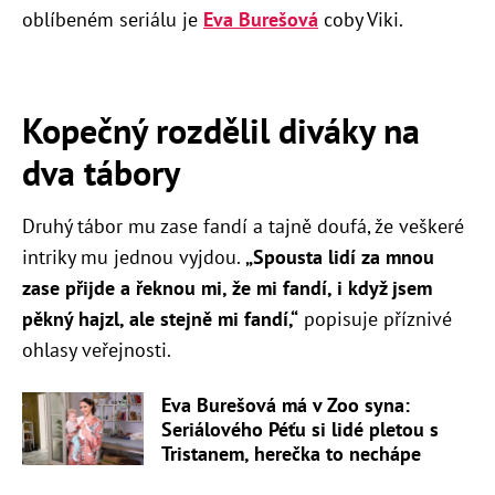
oblíbeném seriálu je
Eva Burešová
coby Viki.
Kopečný rozdělil diváky na
dva tábory
Druhý tábor mu zase fandí a tajně doufá, že veškeré
intriky mu jednou vyjdou.
„Spousta lidí za mnou
zase přijde a řeknou mi, že mi fandí, i když jsem
pěkný hajzl, ale stejně mi fandí,“
popisuje příznivé
ohlasy veřejnosti.
Eva Burešová má v Zoo syna:
Seriálového Péťu si lidé pletou s
Tristanem, herečka to nechápe