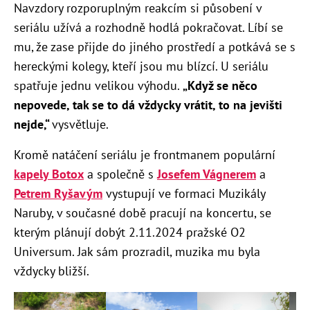
Navzdory rozporuplným reakcím si působení v
seriálu užívá a rozhodně hodlá pokračovat. Líbí se
mu, že zase přijde do jiného prostředí a potkává se s
hereckými kolegy, kteří jsou mu blízcí. U seriálu
spatřuje jednu velikou výhodu.
„Když se něco
nepovede, tak se to dá vždycky vrátit, to na jevišti
nejde,“
vysvětluje.
Kromě natáčení seriálu je frontmanem populární
kapely Botox
a společně s
Josefem Vágnerem
a
Petrem Ryšavým
vystupují ve formaci Muzikály
Naruby, v současné době pracují na koncertu, se
kterým plánují dobýt 2.11.2024 pražské O2
Universum. Jak sám prozradil, muzika mu byla
vždycky bližší.