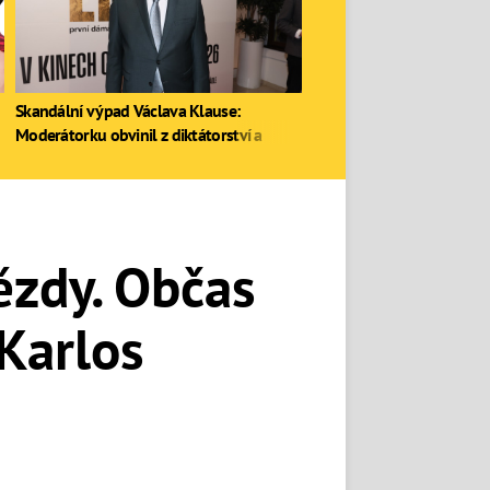
Skandální výpad Václava Klause:
Moderátorku obvinil z diktátorství a
zastal se Ruska
ězdy. Občas
 Karlos