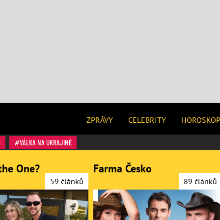
ZPRÁVY
CELEBRITY
HOROSKO
O
VÁLKA NA UKRAJINĚ
the One?
Farma Česko
59 článků
89 článků