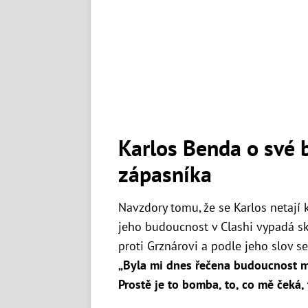
Karlos Benda o své 
zápasníka
Navzdory tomu, že se Karlos netají 
jeho budoucnost v Clashi vypadá skv
proti Grznárovi a podle jeho slov s
„Byla mi dnes řečena budoucnost mý
Prostě je to bomba, to, co mě čeká, t