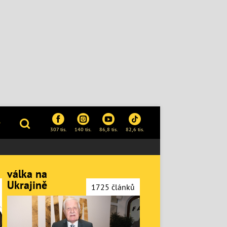
P
307 tis.
140 tis.
86,8 tis.
82,6 tis.
válka na
Ukrajině
1725 článků