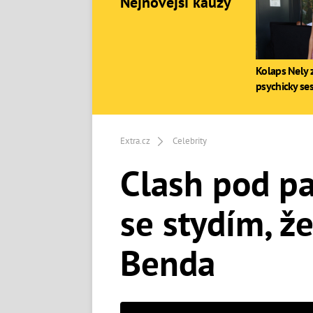
Nejnovější kauzy
Kolaps Nely z
psychicky se
Extra.cz
Celebrity
Clash pod pa
se stydím, ž
Benda