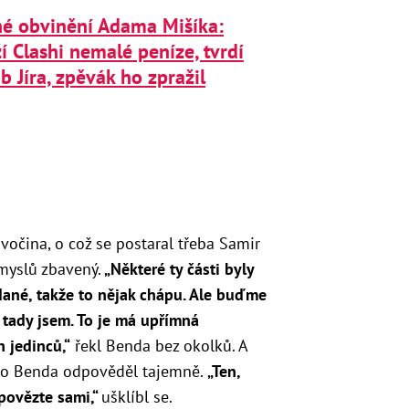
né obvinění Adama Mišíka:
í Clashi nemalé peníze, tvrdí
b Jíra, zpěvák ho zpražil
ivočina, o což se postaral třeba Samir
smyslů zbavený.
„Některé ty části byly
žádané, takže to nějak chápu. Ale buďme
e tady jsem. To je má upřímná
 jedinců,“
řekl Benda bez okolků. A
 to Benda odpověděl tajemně.
„Ten,
dpovězte sami,“
ušklíbl se.