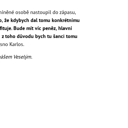
 zmíněné osobě nastoupil do zápasu,
to, že kdybych dal tomu konkrétnímu
fituje. Bude mít víc peněz, hlavní
n z toho důvodu bych tu šanci tomu
sno Karlos.
eášem Veselým.