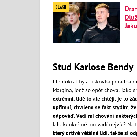
CLASH
Drs
Dluž
Jaku
Stud Karlose Bendy
I tentokrát byla tiskovka pořádná d
Margina, jenž se opět choval jako 
extrémní, lidé to ale chtějí, je to 
upřímní, chvílemi se fakt stydím, ž
odpověď. Vadí mi chování některých
kdo konkrétně mu vadí nejvíc? Na
který drtivé většině lidí, takže si o