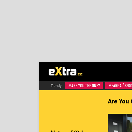
ARE YOU THE ONE?
FARMA ČESK
Trendy
Are You 