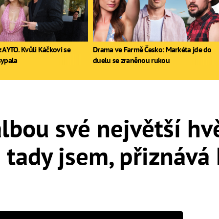
 AYTO. Kvůli Káčkovi se
Drama ve Farmě Česko: Markéta jde do
sypala
duelu se zraněnou rukou
lbou své největší hv
e tady jsem, přiznává