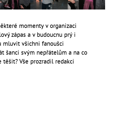
 některé momenty v organizaci
ulový zápas a v budoucnu prý i
u mluvit všichni fanoušci
át šanci svým nepřátelům a na co
 těšit? Vše prozradil redakci