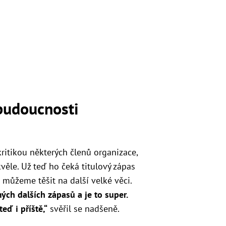
budoucnosti
kritikou některých členů organizace,
ěle. Už teď ho čeká titulový zápas
e můžeme těšit na další velké věci.
ch dalších zápasů a je to super.
eď i příště,“
svěřil se nadšeně.