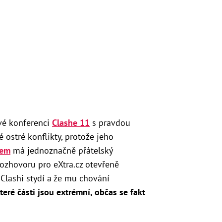
vé konferenci
Clashe 11
s pravdou
é ostré konflikty, protože jeho
rem
má jednoznačně přátelský
rozhovoru pro eXtra.cz otevřeně
 Clashi stydí a že mu chování
teré části jsou extrémní, občas se fakt