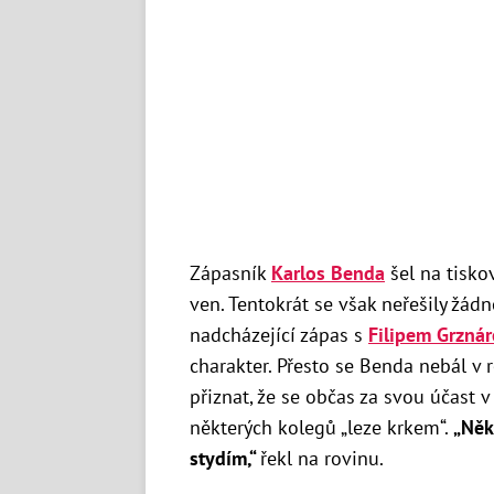
Zápasník
Karlos Benda
šel na tisko
ven. Tentokrát se však neřešily žádn
nadcházející zápas s
Filipem Grzná
charakter. Přesto se Benda nebál v 
přiznat, že se občas za svou účast v
některých kolegů „leze krkem“.
„Něk
stydím,“
řekl na rovinu.