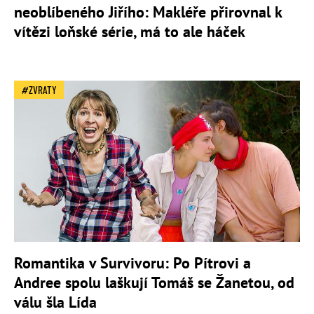
neoblíbeného Jiřího: Makléře přirovnal k
vítězi loňské série, má to ale háček
ZVRATY
Romantika v Survivoru: Po Pítrovi a
Andree spolu laškují Tomáš se Žanetou, od
válu šla Lída