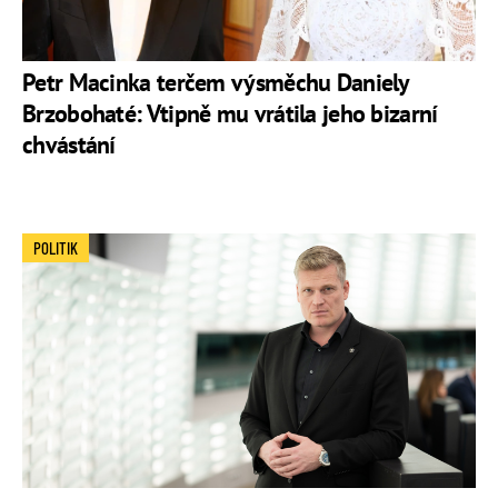
Petr Macinka terčem výsměchu Daniely
Brzobohaté: Vtipně mu vrátila jeho bizarní
chvástání
POLITIK