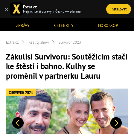
Extra.cz
×
Instalovat
TÉMATA
Nejrychlejší zprávy v Česku — zdarma
ZPRÁVY
CELEBRITY
HOROSKOP
Extra.cz
Reality show
Survivor 2023
Zákulisí Survivoru: Soutěžícím stačí
ke štěstí i bahno. Kulhy se
proměnil v partnerku Lauru
SURVIVOR 2023
Předchozí
Další