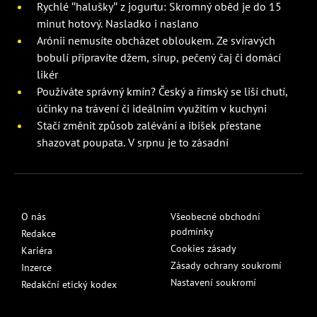
Rychlé "halušky" z jogurtu: Skromný oběd je do 15
minut hotový. Nasladko i naslano
Arónii nemusíte obcházet obloukem. Ze svíravých
bobulí připravíte džem, sirup, pečený čaj či domácí
likér
Používáte správný kmín? Český a římský se liší chutí,
účinky na trávení či ideálním využitím v kuchyni
Stačí změnit způsob zalévání a ibišek přestane
shazovat poupata. V srpnu je to zásadní
O nás
Všeobecné obchodní
podmínky
Redakce
Cookies zásady
Kariéra
Zásady ochrany soukromí
Inzerce
Nastavení soukromí
Redakční etický kodex