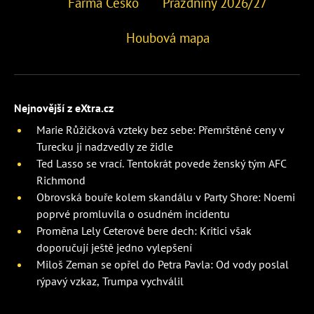
Farma Česko
Prázdniny 2026/27
Houbová mapa
Nejnovější z eXtra.cz
Marie Růžičková vzteky bez sebe: Přemrštěné ceny v
Turecku ji nadzvedly ze židle
Ted Lasso se vrací. Tentokrát povede ženský tým AFC
Richmond
Obrovská bouře kolem skandálu v Party Shore: Noemi
poprvé promluvila o osudném incidentu
Proměna Lely Ceterové bere dech: Kritici však
doporučují ještě jedno vylepšení
Miloš Zeman se opřel do Petra Pavla: Od vody poslal
rýpavý vzkaz, Trumpa vychválil