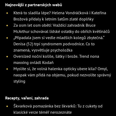
Nejnovější z partnerských webů
Která to sladila lépe? Helena Vondráčková i Kateřina
Brožová přidaly k letním šatům zlaté doplňky
Za osm let osm obětí: Vraždící zahradník Bruce
McArthur schovával lidské ostatky do obřích květináčů
„Připadala jsem si vedle mladších kolegů zbytečná.“
Denisa (52) trpí syndromem podvodnice. Co to
znamená, vysvětluje psycholožka
Oversized noční košile, šátky i brože. Trend nona
maxxing ovládl Kodaň
Myslíte si, že volná halenka opticky ubere kila? Omyl,
naopak vám přidá na objemu, pokud nezvolíte správný
styling
Recepty, vaření, zahrada
Škvarková pomazánka bez škvarků: Tu z cukety od
klasické verze téměř nerozeznáte