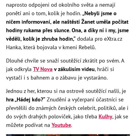
naprosto odpojeni od okolního světa a nemají
ponětí ani o tom, kolik je hodin.
„Nebyli jsme o
ničem informovaní, ale naštěstí Žanet uměla počítat
hodiny rukama přes slunce. Ona, a díky ní i my, jsme
věděli, kolik je zhruba hodin,“
dodala pro eXtra.cz
Hanka, která bojovala v kmeni Rebelů.
Dlouhé chvíle se snaží soutěžící zkrátit po svém. A
jak odkryla
TV Nova
v zákulisím videu
, hráči si
vystačí i s bahnem a o zábavu je vystaráno.
Jednou z her, kterou si na ostrově soutěžící našli, je
hra „Hádej kdo?“
Znudění a vyčerpaní účastníci se
převtělili do známých českých celebrit, politiků, ale i
do svých drahých poloviček, jako třeba
Kulhy
, jak se
můžete podívat na
Youtube
.