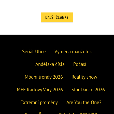
DALŠÍ ČLÁNKY
Seriál Ulice
Výměna manželek
Andělská čísla
Počasí
Módní trendy 2026
Reality show
MFF Karlovy Vary 2026
Star Dance 2026
Extrémní proměny
Are You the One?