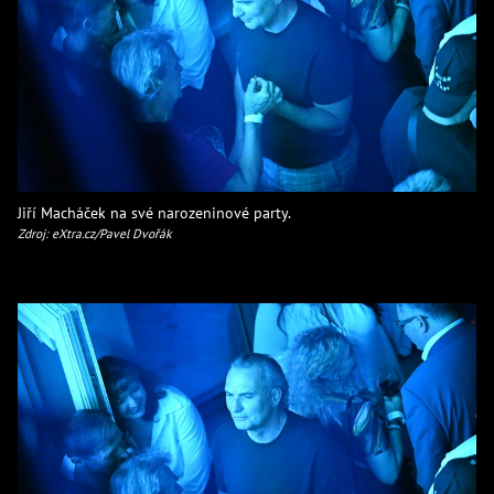
Jiří Macháček na své narozeninové party.
Zdroj: eXtra.cz/Pavel Dvořák