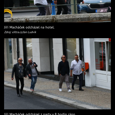
Jiří Macháček odcházel na hotel.
Zdroj: eXtra.cz/Jan Ludvík
Jiří Macháček odcházel z party v 8 hodin ráno.