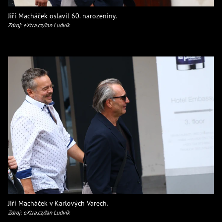
Jiří Macháček oslavil 60. narozeniny.
Zdroj: eXtra.cz/Jan Ludvík
Jiří Macháček v Karlových Varech.
Zdroj: eXtra.cz/Jan Ludvík