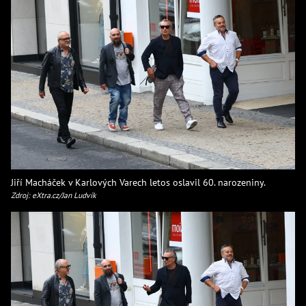
Jiří Macháček v Karlových Varech letos oslavil 60. narozeniny.
Zdroj: eXtra.cz/Jan Ludvík