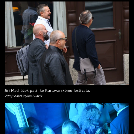
Jiří Macháček patří ke Karlovarskému festivalu.
Zdroj: eXtra.cz/Jan Ludvík