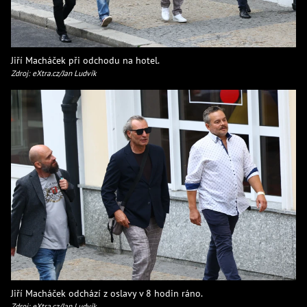
Jiří Macháček při odchodu na hotel.
Zdroj: eXtra.cz/Jan Ludvík
Jiří Macháček odchází z oslavy v 8 hodin ráno.
Zdroj: eXtra.cz/Jan Ludvík