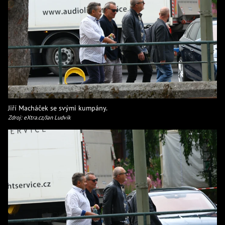
Jiří Macháček se svými kumpány.
Zdroj: eXtra.cz/Jan Ludvík