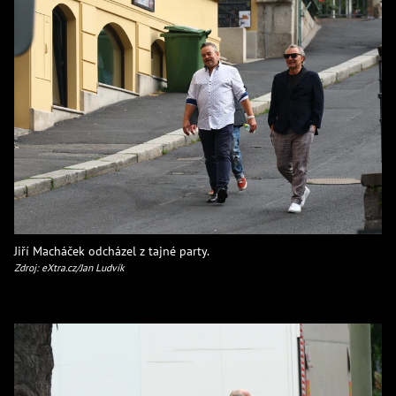
Jiří Macháček odcházel z tajné party.
Zdroj: eXtra.cz/Jan Ludvík