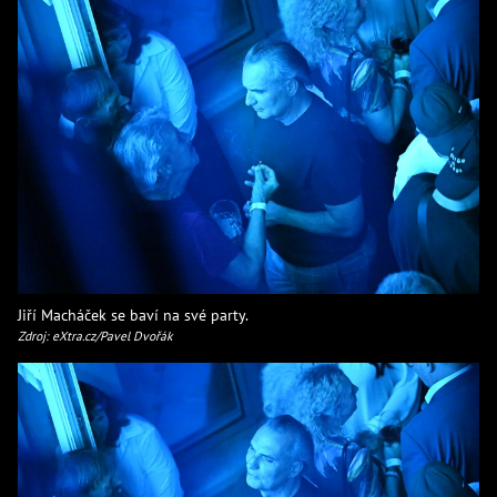
Jiří Macháček se baví na své party.
Zdroj: eXtra.cz/Pavel Dvořák