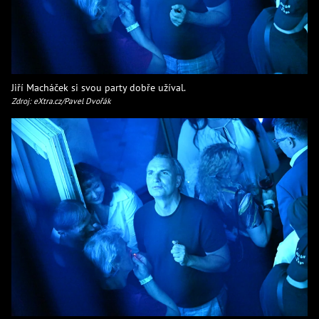
Jiří Macháček si svou party dobře užíval.
Zdroj: eXtra.cz/Pavel Dvořák