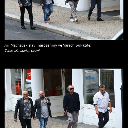
Jiří Macháček slaví narozeniny ve Varech pokaždé.
Zdroj: eXtra.cz/Jan Ludvík