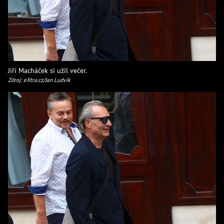
Jiří Macháček si užil večer.
Zdroj: eXtra.cz/Jan Ludvík