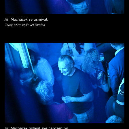
Jiří Macháček se usmíval.
Zdroj: eXtra.cz/Pavel Dvořák
Jiří Macháček oslavil své narozeniny.