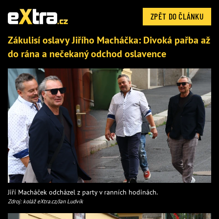
ZPĚT DO ČLÁNKU
Zákulisí oslavy Jiřího Macháčka: Divoká pařba až
do rána a nečekaný odchod oslavence
Jiří Macháček odcházel z party v ranních hodinách.
Zdroj: koláž eXtra.cz/Jan Ludvík