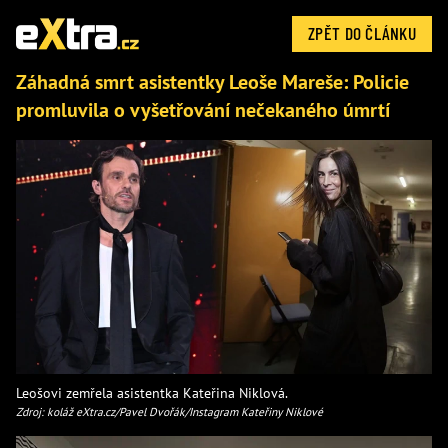
ZPĚT DO ČLÁNKU
Záhadná smrt asistentky Leoše Mareše: Policie
promluvila o vyšetřování nečekaného úmrtí
Leošovi zemřela asistentka Kateřina Niklová.
Zdroj: koláž eXtra.cz/Pavel Dvořák/Instagram Kateřiny Niklové