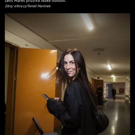
Leoš Mareš prožívá těžké období.
Zdroj: eXtra.cz/Tomáš Martínek